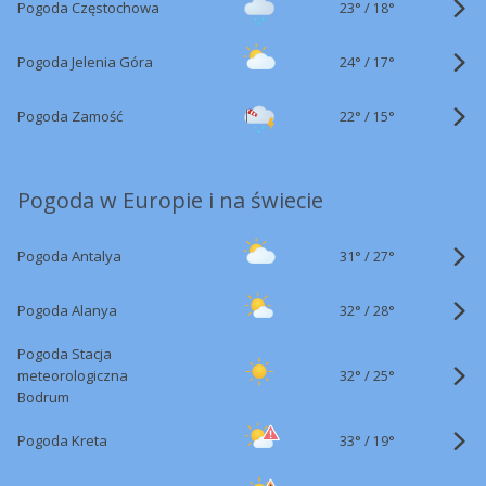
23°
/
Pogoda Częstochowa
18°
24°
/
Pogoda Jelenia Góra
17°
22°
/
Pogoda Zamość
15°
Pogoda w Europie i na świecie
31°
/
Pogoda Antalya
27°
32°
/
Pogoda Alanya
28°
Pogoda Stacja
32°
/
meteorologiczna
25°
Bodrum
33°
/
Pogoda Kreta
19°