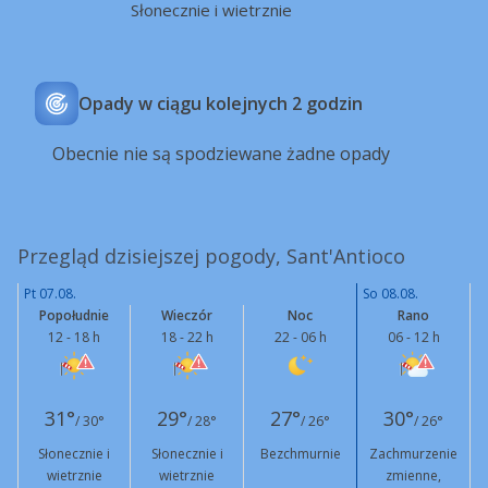
Słonecznie i wietrznie
Opady w ciągu kolejnych 2 godzin
Obecnie nie są spodziewane żadne opady
Przegląd dzisiejszej pogody, Sant'Antioco
Pt 07.08.
So 08.08.
Popołudnie
Wieczór
Noc
Rano
12 - 18 h
18 - 22 h
22 - 06 h
06 - 12 h
31°
29°
27°
30°
/ 30°
/ 28°
/ 26°
/ 26°
Słonecznie i
Słonecznie i
Bezchmurnie
Zachmurzenie
wietrznie
wietrznie
zmienne,