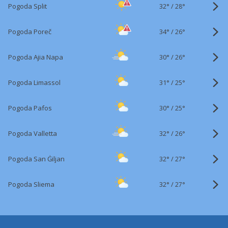
32°
/
Pogoda Split
28°
34°
/
Pogoda Poreč
26°
30°
/
Pogoda Ajia Napa
26°
31°
/
Pogoda Limassol
25°
30°
/
Pogoda Pafos
25°
32°
/
Pogoda Valletta
26°
32°
/
Pogoda San Ġiljan
27°
32°
/
Pogoda Sliema
27°