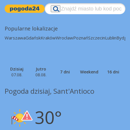
Popularne lokalizacje
Warszawa
Gdańsk
Kraków
Wrocław
Poznań
Szczecin
Lublin
Bydgo
Dzisiaj
Jutro
7 dni
Weekend
16 dni
07.08.
08.08.
Pogoda dzisiaj, Sant'Antioco
30°