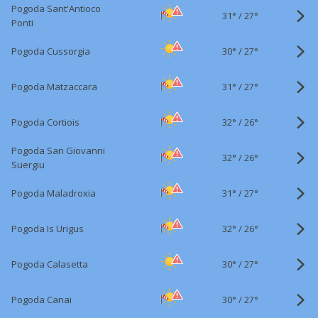
Pogoda Sant'Antioco
31°
/
27°
Ponti
30°
/
Pogoda Cussorgia
27°
31°
/
Pogoda Matzaccara
27°
32°
/
Pogoda Cortiois
26°
Pogoda San Giovanni
32°
/
26°
Suergiu
31°
/
Pogoda Maladroxia
27°
32°
/
Pogoda Is Urigus
26°
30°
/
Pogoda Calasetta
27°
30°
/
Pogoda Canai
27°