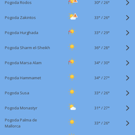
30°
/
Pogoda Rodos
26°
33°
/
Pogoda Zakintos
26°
33°
/
Pogoda Hurghada
29°
36°
/
Pogoda Sharm el-Sheikh
28°
34°
/
Pogoda Marsa Alam
30°
34°
/
Pogoda Hammamet
27°
33°
/
Pogoda Susa
26°
31°
/
Pogoda Monastyr
27°
Pogoda Palma de
33°
/
26°
Mallorca