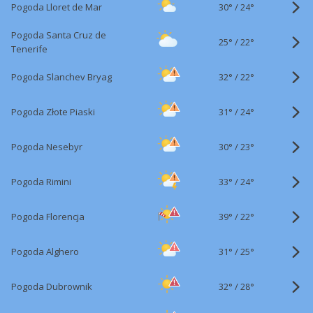
30°
/
Pogoda Lloret de Mar
24°
Pogoda Santa Cruz de
25°
/
22°
Tenerife
32°
/
Pogoda Slanchev Bryag
22°
31°
/
Pogoda Złote Piaski
24°
30°
/
Pogoda Nesebyr
23°
33°
/
Pogoda Rimini
24°
39°
/
Pogoda Florencja
22°
31°
/
Pogoda Alghero
25°
32°
/
Pogoda Dubrownik
28°