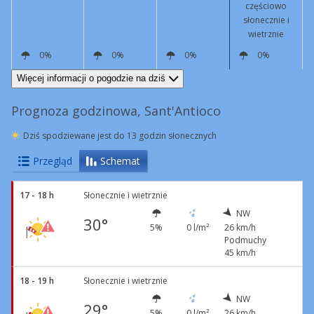
częściowo
słonecznie i
wietrznie
0%
0%
0%
0%
NW
26 km/h
Podmuchy
46 km/h
NW
22 km/h
Podmuchy
45 km/h
NW
15 km/h
NW
19 km/h
Podmuchy
43 km/h
Więcej informacji o pogodzie na dziś
Prognoza godzinowa, Sant'Antioco
Dziś spodziewane jest do 13 godzin słonecznych
Przegląd
Schemat
17 - 18 h
Słonecznie i wietrznie
NW
30°
5%
0 l/m²
26 km/h
Podmuchy
45 km/h
18 - 19 h
Słonecznie i wietrznie
NW
29°
5%
0 l/m²
26 km/h