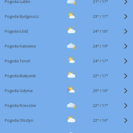
21°
/
Pogoda Lublin
17°
23°
/
Pogoda Bydgoszcz
17°
24°
/
Pogoda Łódź
18°
24°
/
Pogoda Katowice
19°
24°
/
Pogoda Toruń
17°
22°
/
Pogoda Białystok
17°
20°
/
Pogoda Gdynia
16°
22°
/
Pogoda Rzeszów
17°
22°
/
Pogoda Olsztyn
16°