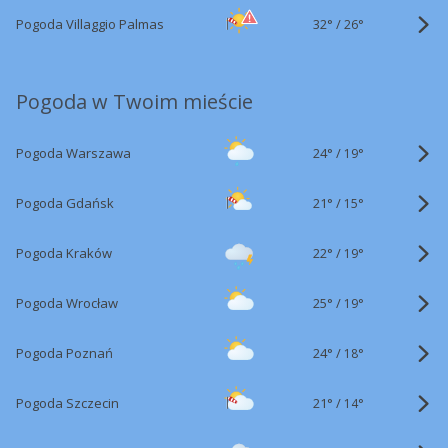
32°
/
Pogoda Villaggio Palmas
26°
Pogoda w Twoim mieście
24°
/
Pogoda Warszawa
19°
21°
/
Pogoda Gdańsk
15°
22°
/
Pogoda Kraków
19°
25°
/
Pogoda Wrocław
19°
24°
/
Pogoda Poznań
18°
21°
/
Pogoda Szczecin
14°