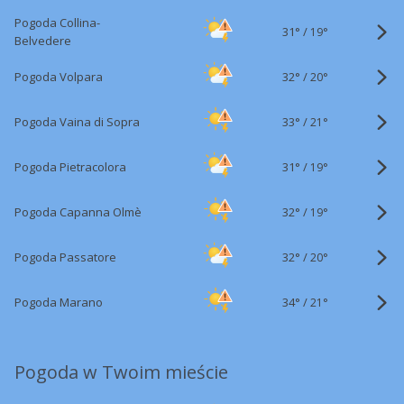
Pogoda Collina-
31°
/
19°
Belvedere
32°
/
Pogoda Volpara
20°
33°
/
Pogoda Vaina di Sopra
21°
31°
/
Pogoda Pietracolora
19°
32°
/
Pogoda Capanna Olmè
19°
32°
/
Pogoda Passatore
20°
34°
/
Pogoda Marano
21°
Pogoda w Twoim mieście