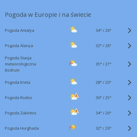
Pogoda w Europie i na świecie
34°
/
Pogoda Antalya
26°
32°
/
Pogoda Alanya
28°
Pogoda Stacja
35°
/
meteorologiczna
27°
Bodrum
28°
/
Pogoda Kreta
20°
30°
/
Pogoda Rodos
25°
34°
/
Pogoda Zakintos
26°
32°
/
Pogoda Hurghada
29°