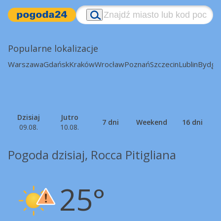
Popularne lokalizacje
Warszawa
Gdańsk
Kraków
Wrocław
Poznań
Szczecin
Lublin
Bydgo
Dzisiaj
Jutro
7 dni
Weekend
16 dni
09.08.
10.08.
Pogoda dzisiaj, Rocca Pitigliana
25°