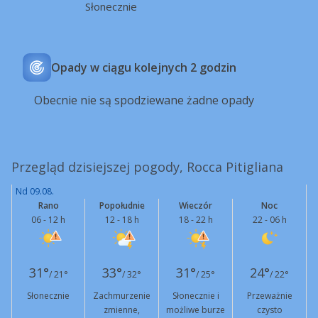
Słonecznie
Opady w ciągu kolejnych 2 godzin
Obecnie nie są spodziewane żadne opady
Przegląd dzisiejszej pogody, Rocca Pitigliana
Nd 09.08.
Rano
Popołudnie
Wieczór
Noc
06 - 12 h
12 - 18 h
18 - 22 h
22 - 06 h
31°
33°
31°
24°
/ 21°
/ 32°
/ 25°
/ 22°
Słonecznie
Zachmurzenie
Słonecznie i
Przeważnie
zmienne,
możliwe burze
czysto