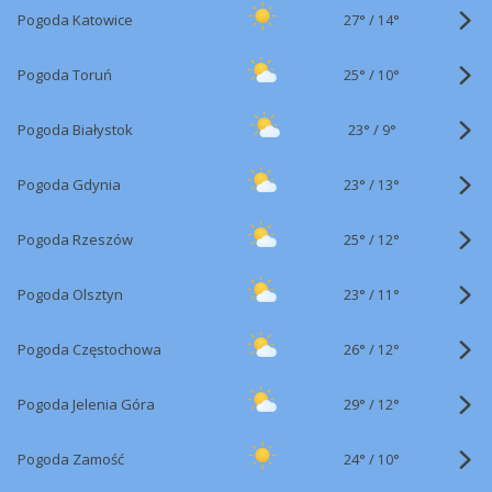
27°
/
Pogoda Katowice
14°
25°
/
Pogoda Toruń
10°
23°
/
Pogoda Białystok
9°
23°
/
Pogoda Gdynia
13°
25°
/
Pogoda Rzeszów
12°
23°
/
Pogoda Olsztyn
11°
26°
/
Pogoda Częstochowa
12°
29°
/
Pogoda Jelenia Góra
12°
24°
/
Pogoda Zamość
10°