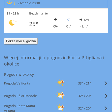
Zachód o 20:30
21 - 22 h
Bezchmurnie
NW
25°
0%
0 l/m²
4 km/h
Pokaż więcej godzin
Więcej informacji o pogodzie Rocca Pitigliana i
okolice
Pogoda w okolicy
33°
/
Pogoda Valfiorita
21°
32°
/
Pogoda Cà di Roncale
20°
Pogoda Santa Maria
32°
/
20°
Villiana