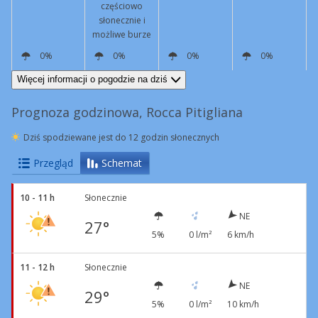
częściowo
słonecznie i
możliwe burze
0%
0%
0%
0%
E
4 km/h
NE
11 km/h
N
6 km/h
SW
5 km/h
Więcej informacji o pogodzie na dziś
Prognoza godzinowa, Rocca Pitigliana
Dziś spodziewane jest do 12 godzin słonecznych
Przegląd
Schemat
10 - 11 h
Słonecznie
NE
27°
5%
0 l/m²
6 km/h
11 - 12 h
Słonecznie
NE
29°
5%
0 l/m²
10 km/h