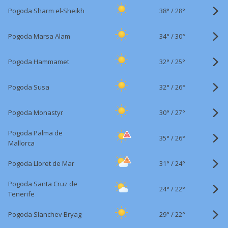
38°
/
Pogoda Sharm el-Sheikh
28°
34°
/
Pogoda Marsa Alam
30°
32°
/
Pogoda Hammamet
25°
32°
/
Pogoda Susa
26°
30°
/
Pogoda Monastyr
27°
Pogoda Palma de
35°
/
26°
Mallorca
31°
/
Pogoda Lloret de Mar
24°
Pogoda Santa Cruz de
24°
/
22°
Tenerife
29°
/
Pogoda Slanchev Bryag
22°