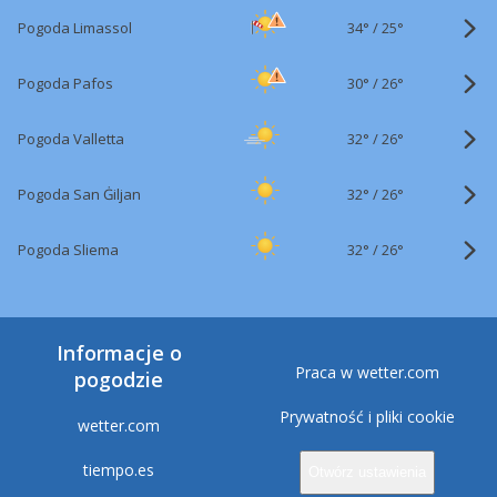
34°
/
Pogoda Limassol
25°
30°
/
Pogoda Pafos
26°
32°
/
Pogoda Valletta
26°
32°
/
Pogoda San Ġiljan
26°
32°
/
Pogoda Sliema
26°
Informacje o
Praca w wetter.com
pogodzie
Prywatność i pliki cookie
wetter.com
tiempo.es
Otwórz ustawienia