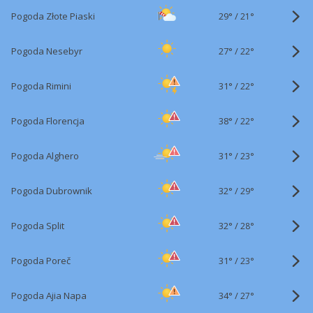
29°
/
Pogoda Złote Piaski
21°
27°
/
Pogoda Nesebyr
22°
31°
/
Pogoda Rimini
22°
38°
/
Pogoda Florencja
22°
31°
/
Pogoda Alghero
23°
32°
/
Pogoda Dubrownik
29°
32°
/
Pogoda Split
28°
31°
/
Pogoda Poreč
23°
34°
/
Pogoda Ajia Napa
27°