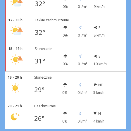
32°
0%
0 l/m²
9 km/h
17 - 18 h
Lekkie zachmurzenie
E
32°
0%
0 l/m²
8 km/h
18 - 19 h
Słonecznie
E
31°
0%
0 l/m²
10 km/h
19 - 20 h
Słonecznie
NE
29°
0%
0 l/m²
5 km/h
20 - 21 h
Bezchmurnie
N
26°
0%
0 l/m²
4 km/h