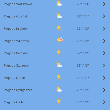
25°
/
Pogoda Warszawa
13°
23°
/
Pogoda Gdańsk
11°
26°
/
Pogoda Kraków
13°
28°
/
Pogoda Wrocław
12°
27°
/
Pogoda Poznań
12°
28°
/
Pogoda Szczecin
13°
24°
/
Pogoda Lublin
11°
26°
/
Pogoda Bydgoszcz
12°
25°
/
Pogoda Łódź
12°