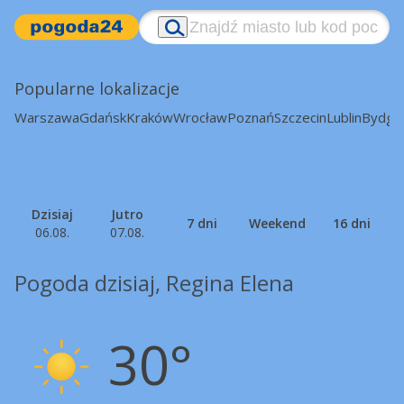
Popularne lokalizacje
Warszawa
Gdańsk
Kraków
Wrocław
Poznań
Szczecin
Lublin
Bydgo
Dzisiaj
Jutro
7 dni
Weekend
16 dni
06.08.
07.08.
Pogoda dzisiaj, Regina Elena
30°