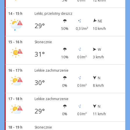
5%
0 l/m²
12 km/h
14 - 15 h
Lekki, przelotny deszcz
NE
29°
50%
0,3 l/m²
10 km/h
15 - 16 h
Słonecznie
W
31°
10%
0 l/m²
3 km/h
16 - 17 h
Lekkie zachmurzenie
N
30°
0%
0 l/m²
8 km/h
17 - 18 h
Lekkie zachmurzenie
N
29°
0%
0 l/m²
11 km/h
18 - 19 h
Słonecznie