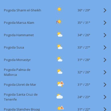
36°
/
Pogoda Sharm el-Sheikh
29°
35°
/
Pogoda Marsa Alam
31°
34°
/
Pogoda Hammamet
26°
33°
/
Pogoda Susa
27°
31°
/
Pogoda Monastyr
28°
Pogoda Palma de
32°
/
26°
Mallorca
31°
/
Pogoda Lloret de Mar
25°
Pogoda Santa Cruz de
24°
/
23°
Tenerife
31°
/
Pogoda Slanchev Bryag
22°