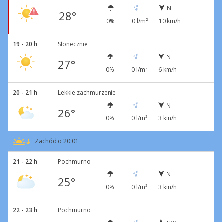
N
28°
0%
0 l/m²
10 km/h
19 - 20 h
Słonecznie
N
27°
0%
0 l/m²
6 km/h
20 - 21 h
Lekkie zachmurzenie
N
26°
0%
0 l/m²
3 km/h
Zachód o 20:01
21 - 22 h
Pochmurno
N
25°
0%
0 l/m²
3 km/h
22 - 23 h
Pochmurno