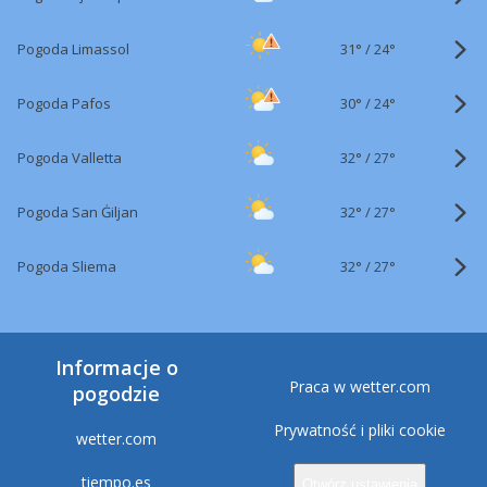
31°
/
Pogoda Limassol
24°
30°
/
Pogoda Pafos
24°
32°
/
Pogoda Valletta
27°
32°
/
Pogoda San Ġiljan
27°
32°
/
Pogoda Sliema
27°
Informacje o
Praca w wetter.com
pogodzie
Prywatność i pliki cookie
wetter.com
tiempo.es
Otwórz ustawienia