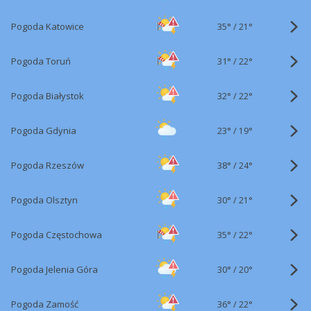
35°
/
Pogoda Katowice
21°
31°
/
Pogoda Toruń
22°
32°
/
Pogoda Białystok
22°
23°
/
Pogoda Gdynia
19°
38°
/
Pogoda Rzeszów
24°
30°
/
Pogoda Olsztyn
21°
35°
/
Pogoda Częstochowa
22°
30°
/
Pogoda Jelenia Góra
20°
36°
/
Pogoda Zamość
22°