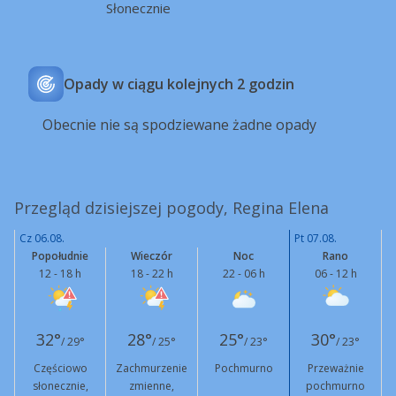
Słonecznie
Opady w ciągu kolejnych 2 godzin
Obecnie nie są spodziewane żadne opady
Przegląd dzisiejszej pogody, Regina Elena
Cz 06.08.
Pt 07.08.
Popołudnie
Wieczór
Noc
Rano
12 - 18 h
18 - 22 h
22 - 06 h
06 - 12 h
32°
28°
25°
30°
/ 29°
/ 25°
/ 23°
/ 23°
Częściowo
Zachmurzenie
Pochmurno
Przeważnie
słonecznie,
zmienne,
pochmurno