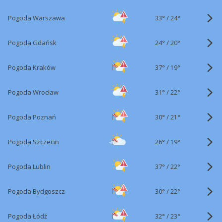
33°
/
Pogoda Warszawa
24°
24°
/
Pogoda Gdańsk
20°
37°
/
Pogoda Kraków
19°
31°
/
Pogoda Wrocław
22°
30°
/
Pogoda Poznań
21°
26°
/
Pogoda Szczecin
19°
37°
/
Pogoda Lublin
22°
30°
/
Pogoda Bydgoszcz
22°
32°
/
Pogoda Łódź
23°