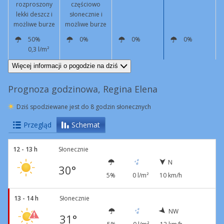
rozproszony
częściowo
lekki deszcz i
słonecznie i
możliwe burze
możliwe burze
50%
0%
0%
0%
0,3 l/m²
NW
9 km/h
N
6 km/h
W
2 km/h
SW
4 km/h
Więcej informacji o pogodzie na dziś
Prognoza godzinowa, Regina Elena
Dziś spodziewane jest do 8 godzin słonecznych
Przegląd
Schemat
12 - 13 h
Słonecznie
N
30°
5%
0 l/m²
10 km/h
13 - 14 h
Słonecznie
NW
31°