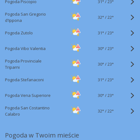
31°
/
Pogoda Piscopio
23°
Pogoda San Gregorio
32°
/
22°
d'Ippona
31°
/
Pogoda Zutolo
23°
30°
/
Pogoda Vibo Valentia
23°
Pogoda Provinciale
30°
/
23°
Triparni
31°
/
Pogoda Stefanaconi
23°
30°
/
Pogoda Vena Superiore
23°
Pogoda San Costantino
32°
/
22°
Calabro
Pogoda w Twoim mieście