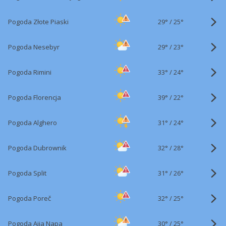
29°
/
Pogoda Złote Piaski
25°
29°
/
Pogoda Nesebyr
23°
33°
/
Pogoda Rimini
24°
39°
/
Pogoda Florencja
22°
31°
/
Pogoda Alghero
24°
32°
/
Pogoda Dubrownik
28°
31°
/
Pogoda Split
26°
32°
/
Pogoda Poreč
25°
30°
/
Pogoda Ajia Napa
25°