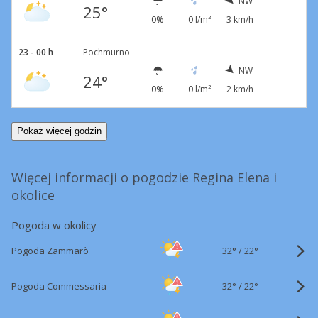
NW
25°
0%
0 l/m²
3 km/h
23 - 00 h
Pochmurno
NW
24°
0%
0 l/m²
2 km/h
Pokaż więcej godzin
Więcej informacji o pogodzie Regina Elena i
okolice
Pogoda w okolicy
32°
/
Pogoda Zammarò
22°
32°
/
Pogoda Commessaria
22°