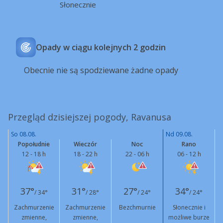
Słonecznie
Opady w ciągu kolejnych 2 godzin
Obecnie nie są spodziewane żadne opady
Przegląd dzisiejszej pogody, Ravanusa
So 08.08.
Nd 09.08.
Popołudnie
Wieczór
Noc
Rano
12 - 18 h
18 - 22 h
22 - 06 h
06 - 12 h
37°
31°
27°
34°
/ 34°
/ 28°
/ 24°
/ 24°
Zachmurzenie
Zachmurzenie
Bezchmurnie
Słonecznie i
zmienne,
zmienne,
możliwe burze