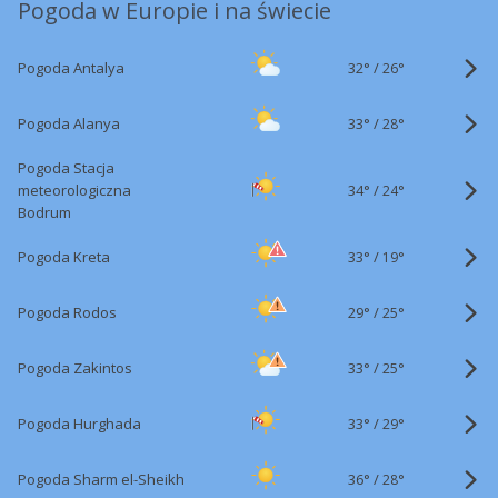
Pogoda w Europie i na świecie
32°
/
Pogoda Antalya
26°
33°
/
Pogoda Alanya
28°
Pogoda Stacja
34°
/
meteorologiczna
24°
Bodrum
33°
/
Pogoda Kreta
19°
29°
/
Pogoda Rodos
25°
33°
/
Pogoda Zakintos
25°
33°
/
Pogoda Hurghada
29°
36°
/
Pogoda Sharm el-Sheikh
28°