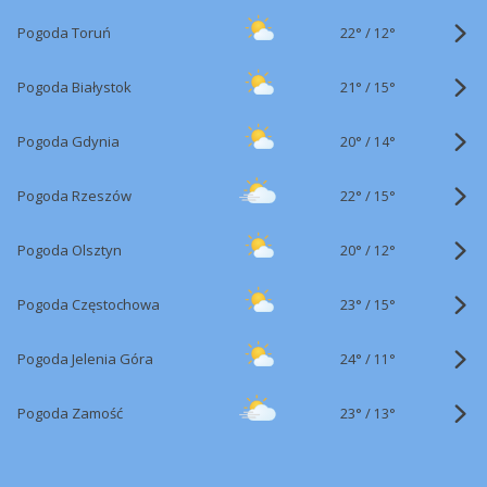
22°
/
Pogoda Toruń
12°
21°
/
Pogoda Białystok
15°
20°
/
Pogoda Gdynia
14°
22°
/
Pogoda Rzeszów
15°
20°
/
Pogoda Olsztyn
12°
23°
/
Pogoda Częstochowa
15°
24°
/
Pogoda Jelenia Góra
11°
23°
/
Pogoda Zamość
13°