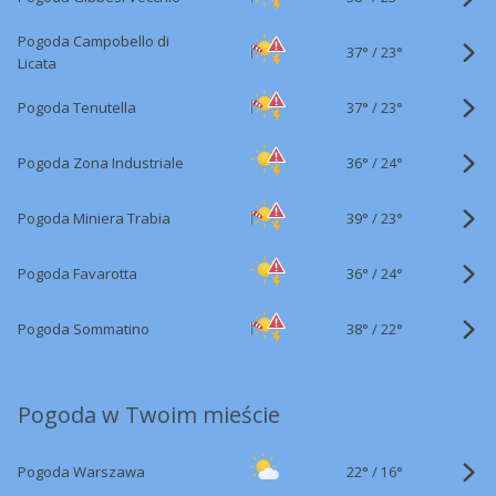
Pogoda Campobello di
37°
/
23°
Licata
37°
/
Pogoda Tenutella
23°
36°
/
Pogoda Zona Industriale
24°
39°
/
Pogoda Miniera Trabia
23°
36°
/
Pogoda Favarotta
24°
38°
/
Pogoda Sommatino
22°
Pogoda w Twoim mieście
22°
/
Pogoda Warszawa
16°