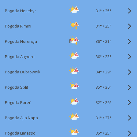
31°
/
Pogoda Nesebyr
25°
31°
/
Pogoda Rimini
25°
38°
/
Pogoda Florencja
21°
30°
/
Pogoda Alghero
23°
34°
/
Pogoda Dubrownik
29°
35°
/
Pogoda Split
30°
32°
/
Pogoda Poreč
26°
31°
/
Pogoda Ajia Napa
27°
35°
/
Pogoda Limassol
25°