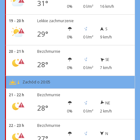
31°
0%
0 l/m²
16 km/h
19 - 20 h
Lekkie zachmurzenie
S
29°
0%
0 l/m²
9 km/h
20 - 21 h
Bezchmurnie
SE
28°
0%
0 l/m²
7 km/h
Zachód o 20:05
21 - 22 h
Bezchmurnie
NE
28°
0%
0 l/m²
2 km/h
22 - 23 h
Bezchmurnie
N
27°