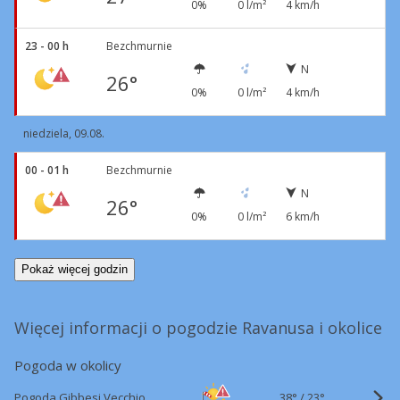
0%
0 l/m²
4 km/h
23 - 00 h
Bezchmurnie
N
26°
0%
0 l/m²
4 km/h
niedziela, 09.08.
00 - 01 h
Bezchmurnie
N
26°
0%
0 l/m²
6 km/h
Pokaż więcej godzin
Więcej informacji o pogodzie Ravanusa i okolice
Pogoda w okolicy
38°
/
Pogoda Gibbesi Vecchio
23°