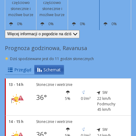
częściowo
częściowo
słonecznie i
słonecznie i
możliwe burze
możliwe burze
0%
0%
0%
0%
SW
18 km/h
Podmuchy
49 km/h
S
9 km/h
N
6 km/h
N
6 km/h
Więcej informacji o pogodzie na dziś
Prognoza godzinowa, Ravanusa
Dziś spodziewane jest do 11 godzin słonecznych
Przegląd
Schemat
13 - 14 h
Słonecznie i wietrznie
SW
36°
5%
0 l/m²
22 km/h
Podmuchy
45 km/h
14 - 15 h
Słonecznie i wietrznie
SW
36°
5%
0 l/m²
24 km/h