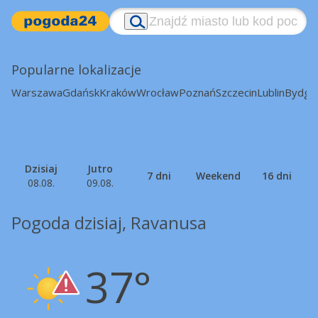
Popularne lokalizacje
Warszawa
Gdańsk
Kraków
Wrocław
Poznań
Szczecin
Lublin
Bydgo
Dzisiaj
Jutro
7 dni
Weekend
16 dni
08.08.
09.08.
Pogoda dzisiaj, Ravanusa
37°