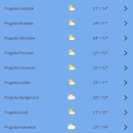
21°
/
Pogoda Gdańsk
14°
24°
/
Pogoda Kraków
17°
24°
/
Pogoda Wrocław
13°
22°
/
Pogoda Poznań
12°
22°
/
Pogoda Szczecin
12°
23°
/
Pogoda Lublin
17°
22°
/
Pogoda Bydgoszcz
13°
21°
/
Pogoda Łódź
15°
23°
/
Pogoda Katowice
16°