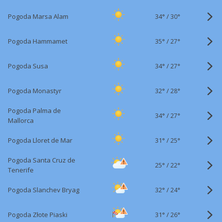
34°
/
Pogoda Marsa Alam
30°
35°
/
Pogoda Hammamet
27°
34°
/
Pogoda Susa
27°
32°
/
Pogoda Monastyr
28°
Pogoda Palma de
34°
/
27°
Mallorca
31°
/
Pogoda Lloret de Mar
25°
Pogoda Santa Cruz de
25°
/
22°
Tenerife
32°
/
Pogoda Slanchev Bryag
24°
31°
/
Pogoda Złote Piaski
26°