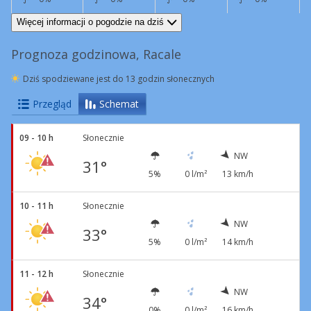
N
11 km/h
W
17 km/h
W
11 km/h
N
11 km/h
Więcej informacji o pogodzie na dziś
Prognoza godzinowa, Racale
Dziś spodziewane jest do 13 godzin słonecznych
Przegląd
Schemat
09 - 10 h
Słonecznie
NW
31°
5%
0 l/m²
13 km/h
10 - 11 h
Słonecznie
NW
33°
5%
0 l/m²
14 km/h
11 - 12 h
Słonecznie
NW
34°
0%
0 l/m²
16 km/h