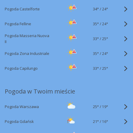
34°
/
Pogoda Castelforte
24°
35°
/
Pogoda Felline
24°
Pogoda Masseria Nuova
33°
/
25°
II
35°
/
Pogoda Zona Industriale
24°
33°
/
Pogoda Capilungo
25°
Pogoda w Twoim mieście
25°
/
Pogoda Warszawa
19°
21°
/
Pogoda Gdańsk
16°