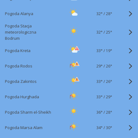
32°
/
Pogoda Alanya
28°
Pogoda Stacja
32°
/
meteorologiczna
25°
Bodrum
33°
/
Pogoda Kreta
19°
29°
/
Pogoda Rodos
26°
33°
/
Pogoda Zakintos
26°
33°
/
Pogoda Hurghada
29°
36°
/
Pogoda Sharm el-Sheikh
28°
34°
/
Pogoda Marsa Alam
30°