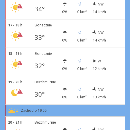
NW
34°
0%
0 l/m²
14 km/h
17 - 18 h
Słonecznie
NW
33°
0%
0 l/m²
14 km/h
18 - 19 h
Słonecznie
W
32°
0%
0 l/m²
12 km/h
19 - 20 h
Bezchmurnie
NW
30°
0%
0 l/m²
13 km/h
Zachód o 19:55
20 - 21 h
Bezchmurnie
NW