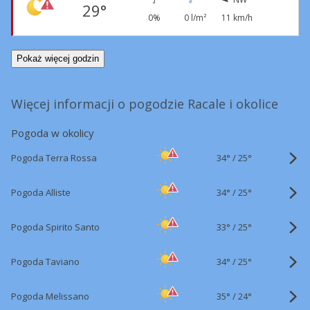
29°
0%
0 l/m²
11 km/h
Pokaż więcej godzin
Więcej informacji o pogodzie Racale i okolice
Pogoda w okolicy
34°
/
Pogoda Terra Rossa
25°
34°
/
Pogoda Alliste
25°
33°
/
Pogoda Spirito Santo
25°
34°
/
Pogoda Taviano
25°
35°
/
Pogoda Melissano
24°