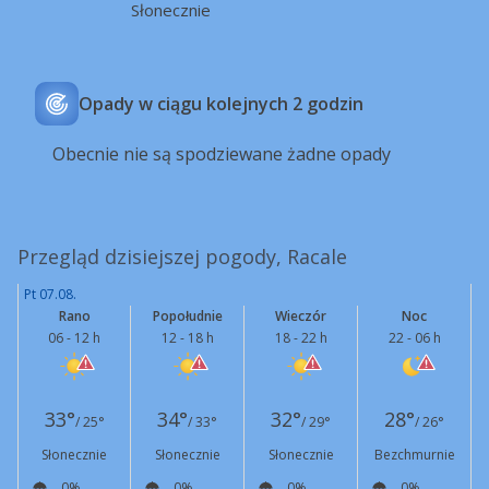
Słonecznie
Opady w ciągu kolejnych 2 godzin
Obecnie nie są spodziewane żadne opady
Przegląd dzisiejszej pogody, Racale
Pt 07.08.
Rano
Popołudnie
Wieczór
Noc
06 - 12 h
12 - 18 h
18 - 22 h
22 - 06 h
33°
34°
32°
28°
/ 25°
/ 33°
/ 29°
/ 26°
Słonecznie
Słonecznie
Słonecznie
Bezchmurnie
0%
0%
0%
0%