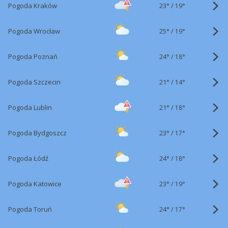
23°
/
Pogoda Kraków
19°
25°
/
Pogoda Wrocław
19°
24°
/
Pogoda Poznań
18°
21°
/
Pogoda Szczecin
14°
21°
/
Pogoda Lublin
18°
23°
/
Pogoda Bydgoszcz
17°
24°
/
Pogoda Łódź
18°
23°
/
Pogoda Katowice
19°
24°
/
Pogoda Toruń
17°