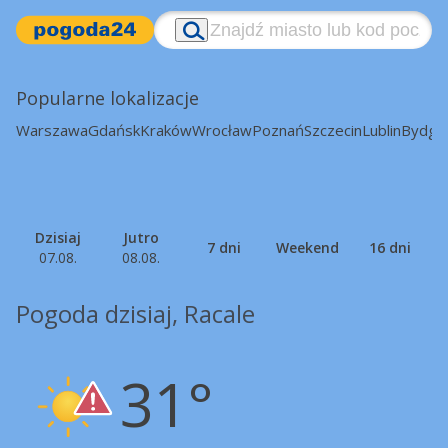
Popularne lokalizacje
Warszawa
Gdańsk
Kraków
Wrocław
Poznań
Szczecin
Lublin
Bydgo
Dzisiaj
Jutro
7 dni
Weekend
16 dni
07.08.
08.08.
Pogoda dzisiaj, Racale
31°