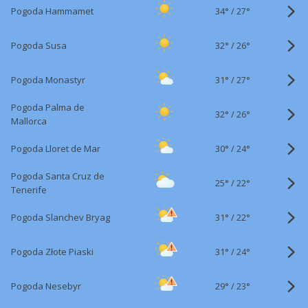
34°
/
Pogoda Hammamet
27°
32°
/
Pogoda Susa
26°
31°
/
Pogoda Monastyr
27°
Pogoda Palma de
32°
/
26°
Mallorca
30°
/
Pogoda Lloret de Mar
24°
Pogoda Santa Cruz de
25°
/
22°
Tenerife
31°
/
Pogoda Slanchev Bryag
22°
31°
/
Pogoda Złote Piaski
24°
29°
/
Pogoda Nesebyr
23°