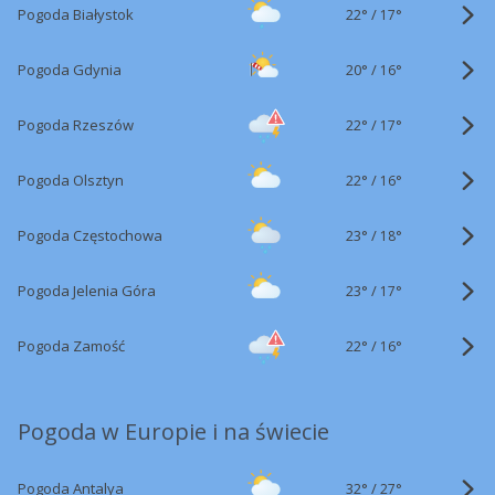
22°
/
Pogoda Białystok
17°
20°
/
Pogoda Gdynia
16°
22°
/
Pogoda Rzeszów
17°
22°
/
Pogoda Olsztyn
16°
23°
/
Pogoda Częstochowa
18°
23°
/
Pogoda Jelenia Góra
17°
22°
/
Pogoda Zamość
16°
Pogoda w Europie i na świecie
32°
/
Pogoda Antalya
27°