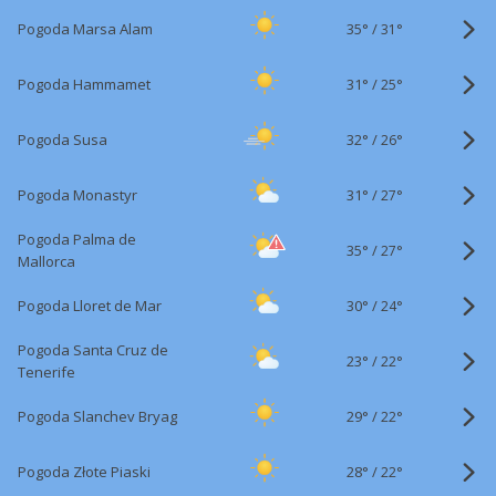
35°
/
Pogoda Marsa Alam
31°
31°
/
Pogoda Hammamet
25°
32°
/
Pogoda Susa
26°
31°
/
Pogoda Monastyr
27°
Pogoda Palma de
35°
/
27°
Mallorca
30°
/
Pogoda Lloret de Mar
24°
Pogoda Santa Cruz de
23°
/
22°
Tenerife
29°
/
Pogoda Slanchev Bryag
22°
28°
/
Pogoda Złote Piaski
22°