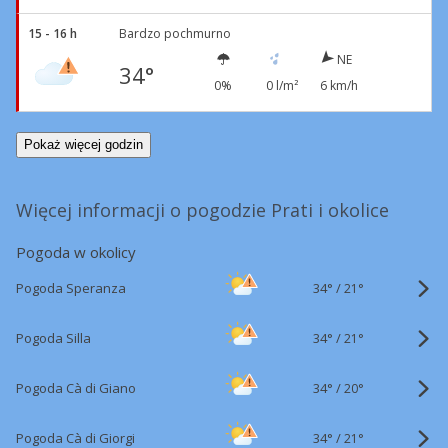
15 - 16 h
Bardzo pochmurno
NE
34°
0%
0 l/m²
6 km/h
Pokaż więcej godzin
Więcej informacji o pogodzie Prati i okolice
Pogoda w okolicy
34°
/
Pogoda Speranza
21°
34°
/
Pogoda Silla
21°
34°
/
Pogoda Cà di Giano
20°
34°
/
Pogoda Cà di Giorgi
21°