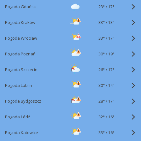
23°
/
Pogoda Gdańsk
17°
33°
/
Pogoda Kraków
13°
33°
/
Pogoda Wrocław
17°
30°
/
Pogoda Poznań
19°
26°
/
Pogoda Szczecin
17°
30°
/
Pogoda Lublin
14°
28°
/
Pogoda Bydgoszcz
17°
32°
/
Pogoda Łódź
16°
33°
/
Pogoda Katowice
16°