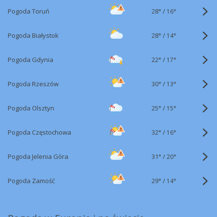
28°
/
Pogoda Toruń
16°
28°
/
Pogoda Białystok
14°
22°
/
Pogoda Gdynia
17°
30°
/
Pogoda Rzeszów
13°
25°
/
Pogoda Olsztyn
15°
32°
/
Pogoda Częstochowa
16°
31°
/
Pogoda Jelenia Góra
20°
29°
/
Pogoda Zamość
14°