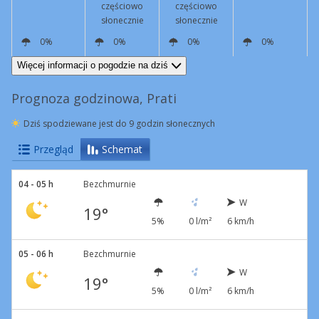
częściowo
częściowo
słonecznie
słonecznie
0%
0%
0%
0%
NE
6 km/h
NE
8 km/h
NE
5 km/h
W
7 km/h
Więcej informacji o pogodzie na dziś
Prognoza godzinowa, Prati
Dziś spodziewane jest do 9 godzin słonecznych
Przegląd
Schemat
04 - 05 h
Bezchmurnie
W
19°
5%
0 l/m²
6 km/h
05 - 06 h
Bezchmurnie
W
19°
5%
0 l/m²
6 km/h