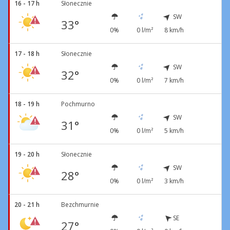
16 - 17 h
Słonecznie
SW
33°
0%
0 l/m²
8 km/h
17 - 18 h
Słonecznie
SW
32°
0%
0 l/m²
7 km/h
18 - 19 h
Pochmurno
SW
31°
0%
0 l/m²
5 km/h
19 - 20 h
Słonecznie
SW
28°
0%
0 l/m²
3 km/h
20 - 21 h
Bezchmurnie
SE
27°