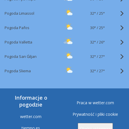
32°
/
Pogoda Limassol
25°
30°
/
Pogoda Pafos
25°
32°
/
Pogoda Valletta
26°
32°
/
Pogoda San Ġiljan
27°
32°
/
Pogoda Sliema
27°
Informacje o
Praca w wetter.com
pogodzie
Prywatność i pliki cookie
wetter.com
tiempo.es
Otwórz ustawienia