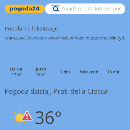
Popularne lokalizacje
Warszawa
Gdańsk
Kraków
Wrocław
Poznań
Szczecin
Lublin
Bydgo
Dzisiaj
Jutro
7 dni
Weekend
16 dni
07.08.
08.08.
Pogoda dzisiaj, Prati della Ciocca
36°