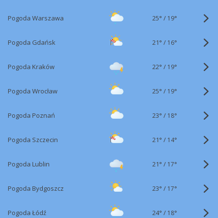
25°
/
Pogoda Warszawa
19°
21°
/
Pogoda Gdańsk
16°
22°
/
Pogoda Kraków
19°
25°
/
Pogoda Wrocław
19°
23°
/
Pogoda Poznań
18°
21°
/
Pogoda Szczecin
14°
21°
/
Pogoda Lublin
17°
23°
/
Pogoda Bydgoszcz
17°
24°
/
Pogoda Łódź
18°