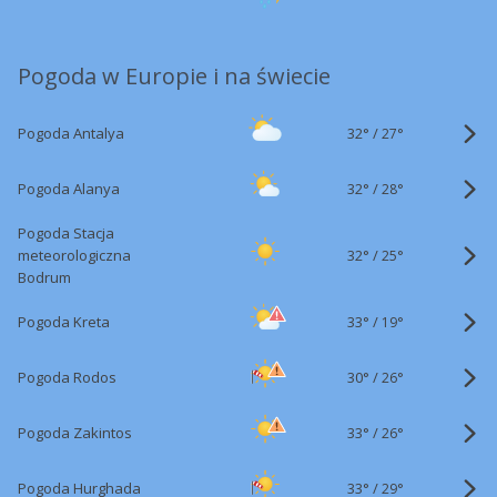
Pogoda w Europie i na świecie
32°
/
Pogoda Antalya
27°
32°
/
Pogoda Alanya
28°
Pogoda Stacja
32°
/
meteorologiczna
25°
Bodrum
33°
/
Pogoda Kreta
19°
30°
/
Pogoda Rodos
26°
33°
/
Pogoda Zakintos
26°
33°
/
Pogoda Hurghada
29°