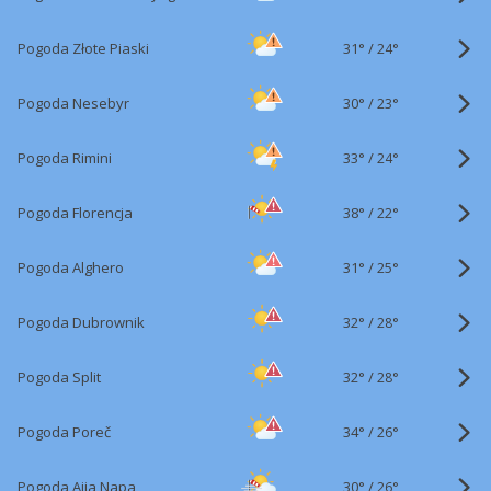
31°
/
Pogoda Złote Piaski
24°
30°
/
Pogoda Nesebyr
23°
33°
/
Pogoda Rimini
24°
38°
/
Pogoda Florencja
22°
31°
/
Pogoda Alghero
25°
32°
/
Pogoda Dubrownik
28°
32°
/
Pogoda Split
28°
34°
/
Pogoda Poreč
26°
30°
/
Pogoda Ajia Napa
26°