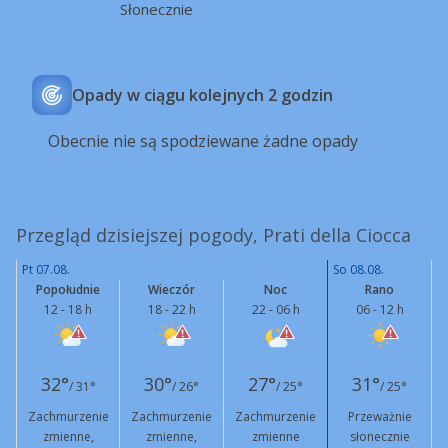
Słonecznie
Opady w ciągu kolejnych 2 godzin
Obecnie nie są spodziewane żadne opady
Przegląd dzisiejszej pogody, Prati della Ciocca
Pt 07.08.
So 08.08.
Popołudnie
Wieczór
Noc
Rano
12 - 18 h
18 - 22 h
22 - 06 h
06 - 12 h
32°
30°
27°
31°
/ 31°
/ 26°
/ 25°
/ 25°
Zachmurzenie
Zachmurzenie
Zachmurzenie
Przeważnie
zmienne,
zmienne,
zmienne
słonecznie