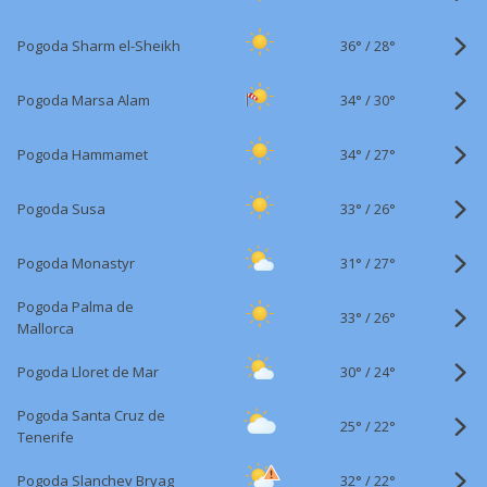
36°
/
Pogoda Sharm el-Sheikh
28°
34°
/
Pogoda Marsa Alam
30°
34°
/
Pogoda Hammamet
27°
33°
/
Pogoda Susa
26°
31°
/
Pogoda Monastyr
27°
Pogoda Palma de
33°
/
26°
Mallorca
30°
/
Pogoda Lloret de Mar
24°
Pogoda Santa Cruz de
25°
/
22°
Tenerife
32°
/
Pogoda Slanchev Bryag
22°