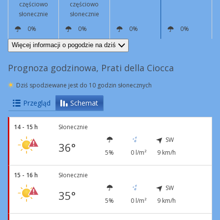
częściowo
częściowo
słonecznie
słonecznie
0%
0%
0%
0%
SW
9 km/h
SW
3 km/h
E
4 km/h
SW
5 km/h
Więcej informacji o pogodzie na dziś
Prognoza godzinowa, Prati della Ciocca
Dziś spodziewane jest do 10 godzin słonecznych
Przegląd
Schemat
14 - 15 h
Słonecznie
SW
36°
5%
0 l/m²
9 km/h
15 - 16 h
Słonecznie
SW
35°
5%
0 l/m²
9 km/h