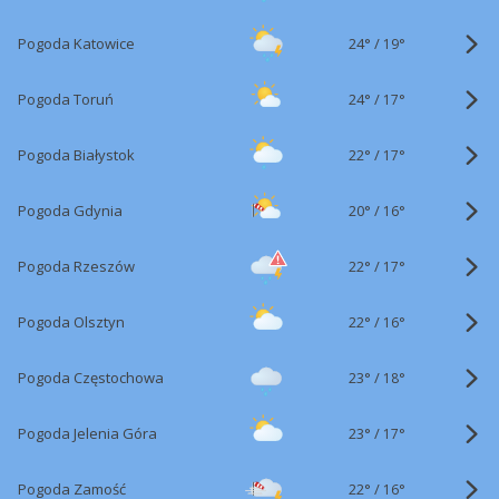
24°
/
Pogoda Katowice
19°
24°
/
Pogoda Toruń
17°
22°
/
Pogoda Białystok
17°
20°
/
Pogoda Gdynia
16°
22°
/
Pogoda Rzeszów
17°
22°
/
Pogoda Olsztyn
16°
23°
/
Pogoda Częstochowa
18°
23°
/
Pogoda Jelenia Góra
17°
22°
/
Pogoda Zamość
16°