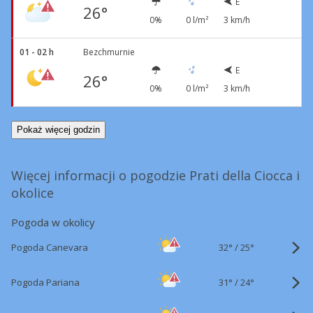
E
26°
0%
0 l/m²
3 km/h
01 - 02 h
Bezchmurnie
E
26°
0%
0 l/m²
3 km/h
Pokaż więcej godzin
Więcej informacji o pogodzie Prati della Ciocca i
okolice
Pogoda w okolicy
32°
/
Pogoda Canevara
25°
31°
/
Pogoda Pariana
24°