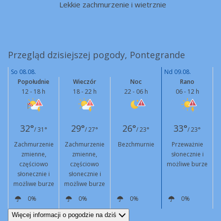
Lekkie zachmurzenie i wietrznie
Przegląd dzisiejszej pogody, Pontegrande
So 08.08.
Nd 09.08.
Popołudnie
Wieczór
Noc
Rano
12 - 18 h
18 - 22 h
22 - 06 h
06 - 12 h
32°
29°
26°
33°
/ 31°
/ 27°
/ 23°
/ 23°
Zachmurzenie
Zachmurzenie
Bezchmurnie
Przeważnie
zmienne,
zmienne,
słonecznie i
częściowo
częściowo
możliwe burze
słonecznie i
słonecznie i
możliwe burze
możliwe burze
0%
0%
0%
0%
W
18 km/h
Podmuchy
44 km/h
W
15 km/h
W
12 km/h
W
13 km/h
Więcej informacji o pogodzie na dziś