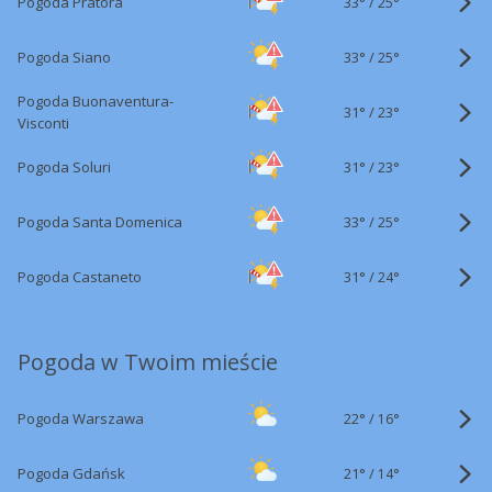
33°
/
Pogoda Pratora
25°
33°
/
Pogoda Siano
25°
Pogoda Buonaventura-
31°
/
23°
Visconti
31°
/
Pogoda Soluri
23°
33°
/
Pogoda Santa Domenica
25°
31°
/
Pogoda Castaneto
24°
Pogoda w Twoim mieście
22°
/
Pogoda Warszawa
16°
21°
/
Pogoda Gdańsk
14°