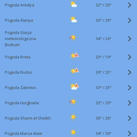
32°
/
Pogoda Antalya
26°
33°
/
Pogoda Alanya
28°
Pogoda Stacja
34°
/
meteorologiczna
24°
Bodrum
33°
/
Pogoda Kreta
19°
29°
/
Pogoda Rodos
25°
33°
/
Pogoda Zakintos
25°
33°
/
Pogoda Hurghada
29°
36°
/
Pogoda Sharm el-Sheikh
28°
34°
/
Pogoda Marsa Alam
30°