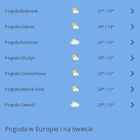
21°
/
Pogoda Białystok
15°
20°
/
Pogoda Gdynia
14°
22°
/
Pogoda Rzeszów
15°
20°
/
Pogoda Olsztyn
12°
23°
/
Pogoda Częstochowa
15°
24°
/
Pogoda Jelenia Góra
11°
23°
/
Pogoda Zamość
13°
Pogoda w Europie i na świecie