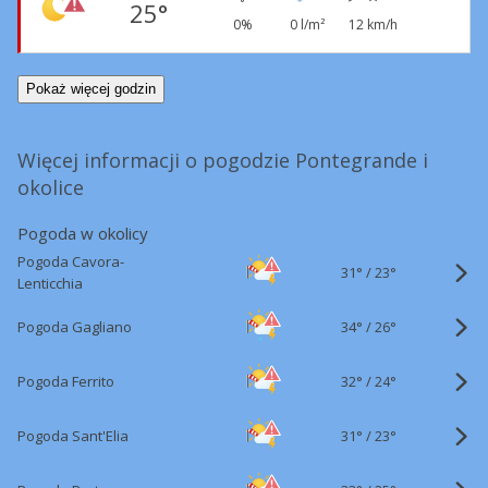
25°
0%
0 l/m²
12 km/h
Pokaż więcej godzin
Więcej informacji o pogodzie Pontegrande i
okolice
Pogoda w okolicy
Pogoda Cavora-
31°
/
23°
Lenticchia
34°
/
Pogoda Gagliano
26°
32°
/
Pogoda Ferrito
24°
31°
/
Pogoda Sant'Elia
23°