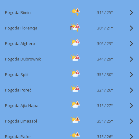
31°
/
Pogoda Rimini
25°
38°
/
Pogoda Florencja
21°
30°
/
Pogoda Alghero
23°
34°
/
Pogoda Dubrownik
29°
35°
/
Pogoda Split
30°
32°
/
Pogoda Poreč
26°
31°
/
Pogoda Ajia Napa
27°
35°
/
Pogoda Limassol
25°
31°
/
Pogoda Pafos
26°