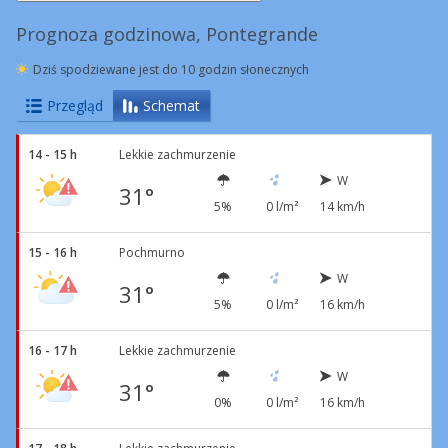
Prognoza godzinowa, Pontegrande
Dziś spodziewane jest do 10 godzin słonecznych
Przegląd
Schemat
14 - 15 h
Lekkie zachmurzenie
W
31°
5%
0 l/m²
14 km/h
15 - 16 h
Pochmurno
W
31°
5%
0 l/m²
16 km/h
16 - 17 h
Lekkie zachmurzenie
W
31°
0%
0 l/m²
16 km/h