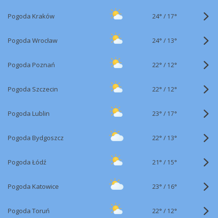
24°
/
Pogoda Kraków
17°
24°
/
Pogoda Wrocław
13°
22°
/
Pogoda Poznań
12°
22°
/
Pogoda Szczecin
12°
23°
/
Pogoda Lublin
17°
22°
/
Pogoda Bydgoszcz
13°
21°
/
Pogoda Łódź
15°
23°
/
Pogoda Katowice
16°
22°
/
Pogoda Toruń
12°