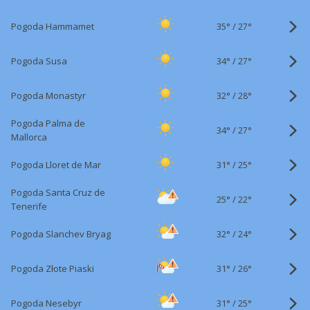
35°
/
Pogoda Hammamet
27°
34°
/
Pogoda Susa
27°
32°
/
Pogoda Monastyr
28°
Pogoda Palma de
34°
/
27°
Mallorca
31°
/
Pogoda Lloret de Mar
25°
Pogoda Santa Cruz de
25°
/
22°
Tenerife
32°
/
Pogoda Slanchev Bryag
24°
31°
/
Pogoda Złote Piaski
26°
31°
/
Pogoda Nesebyr
25°