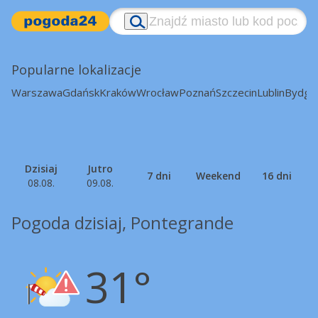
Popularne lokalizacje
Warszawa
Gdańsk
Kraków
Wrocław
Poznań
Szczecin
Lublin
Bydgo
Dzisiaj
Jutro
7 dni
Weekend
16 dni
08.08.
09.08.
Pogoda dzisiaj, Pontegrande
31°