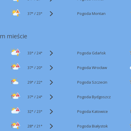
37°
/
Pogoda Montan
23°
m mieście
33°
/
Pogoda Gdańsk
24°
37°
/
Pogoda Wrocław
20°
29°
/
Pogoda Szczecin
22°
37°
/
Pogoda Bydgoszcz
24°
32°
/
Pogoda Katowice
23°
28°
/
Pogoda Białystok
21°