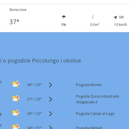
Słonecznie
SW
37°
0%
0 l/m²
10 km/h
i o pogodzie Piccolungo i okolice
e
36°
/
Pogoda Monte
23°
Pogoda Zona Industriale
37°
/
23°
Artigianale II
36°
/
g
Pogoda Campi al Lago
23°
e
34°
/
Pogoda Winkel
21°