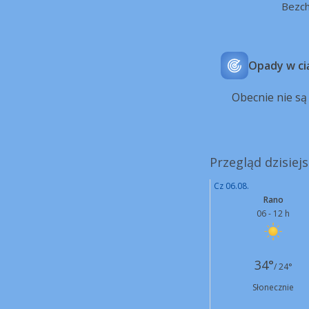
Bezc
Opady w ci
Obecnie nie s
Przegląd dzisiej
Cz 06.08.
Rano
06 - 12 h
34°
/ 24°
Słonecznie