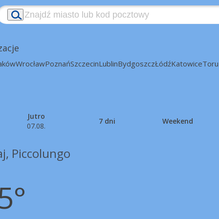
zacje
aków
Wrocław
Poznań
Szczecin
Lublin
Bydgoszcz
Łódź
Katowice
Toru
Jutro
7 dni
Weekend
07.08.
j, Piccolungo
5°