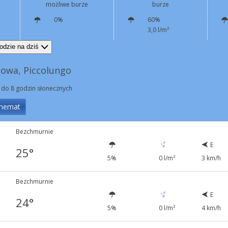
możliwe burze
burze
0%
60%
3,0 l/m²
SW
9 km/h
NE
6 km/h
odzie na dziś
owa, Piccolungo
 do 8 godzin słonecznych
hemat
Bezchmurnie
E
25°
5%
0 l/m²
3 km/h
Bezchmurnie
E
24°
5%
0 l/m²
4 km/h