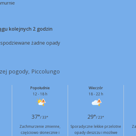
hmurnie
ągu kolejnych 2 godzin
ą spodziewane żadne opady
szej pogody, Piccolungo
Popołudnie
Wieczór
12 - 18 h
18 - 22 h
37°
29°
/ 33°
/ 23°
Zachmurzenie zmienne,
Sporadyczne lekkie przelotne
Za
częściowo słonecznie i
opady deszczu i możliwe