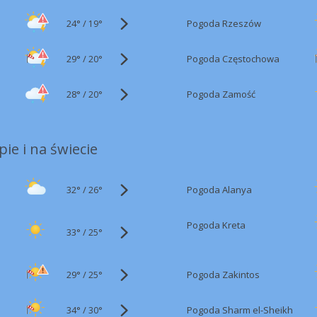
24°
/
Pogoda Rzeszów
19°
29°
/
Pogoda Częstochowa
20°
28°
/
Pogoda Zamość
20°
ie i na świecie
32°
/
Pogoda Alanya
26°
Pogoda Kreta
33°
/
25°
29°
/
Pogoda Zakintos
25°
34°
/
Pogoda Sharm el-Sheikh
30°