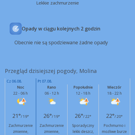
Lekkie zachmurzenie
Opady w ciągu kolejnych 2 godzin
Obecnie nie są spodziewane żadne opady
Przegląd dzisiejszej pogody, Molina
Cz 06.08.
Pt 07.08.
Noc
Rano
Popołudnie
Wieczór
22 - 06 h
06 - 12 h
12 - 18 h
18 - 22 h
21°
26°
26°
22°
/ 19°
/ 19°
/ 22°
/ 20°
Zachmurzenie
Zachmurzenie
Sporadyczny
Pochmurno i
zmienne,
zmienne,
lekki deszcz,
możliwe burze