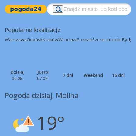
Popularne lokalizacje
Warszawa
Gdańsk
Kraków
Wrocław
Poznań
Szczecin
Lublin
Bydgo
Dzisiaj
Jutro
7 dni
Weekend
16 dni
06.08.
07.08.
Pogoda dzisiaj, Molina
19°