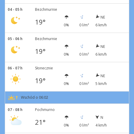
04 - 05 h
Bezchmurnie
NE
19°
0%
0 l/m²
6 km/h
05 - 06 h
Bezchmurnie
NE
19°
0%
0 l/m²
6 km/h
06 - 07 h
Słonecznie
NE
19°
0%
0 l/m²
5 km/h
Wschód o 06:02
07 - 08 h
Pochmurno
N
21°
0%
0 l/m²
4 km/h