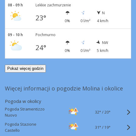
08 - 09 h
Lekkie zachmurzenie
N
23°
0%
0 l/m²
4 km/h
09 - 10 h
Pochmurno
NW
24°
0%
0 l/m²
5 km/h
Pokaż więcej godzin
Więcej informacji o pogodzie Molina i okolice
Pogoda w okolicy
Pogoda Stramentizzo
32°
/
20°
Nuovo
Pogoda Stazione
31°
/
19°
Castello