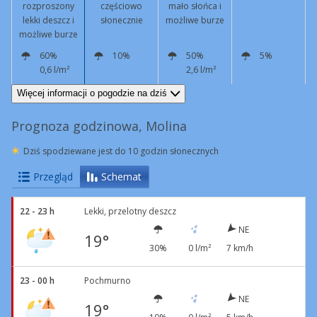
rozproszony
częściowo
mało słońca i
lekki deszcz i
słonecznie
możliwe burze
możliwe burze
60%
10%
50%
5%
0,6 l/m²
2,6 l/m²
NE
6 km/h
NW
5 km/h
S
6 km/h
N
2 km/h
Więcej informacji o pogodzie na dziś
Prognoza godzinowa, Molina
Dziś spodziewane jest do 10 godzin słonecznych
Przegląd
Schemat
22 - 23 h
Lekki, przelotny deszcz
NE
19°
30%
0 l/m²
7 km/h
23 - 00 h
Pochmurno
NE
19°