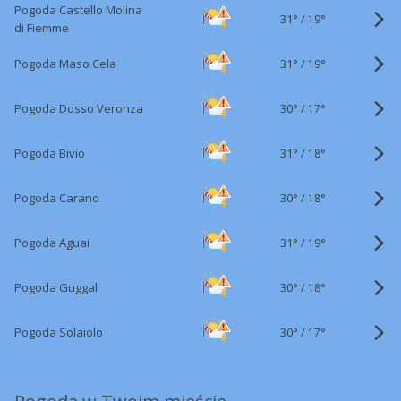
Pogoda Castello Molina
31°
/
19°
di Fiemme
31°
/
Pogoda Maso Cela
19°
30°
/
Pogoda Dosso Veronza
17°
31°
/
Pogoda Bivio
18°
30°
/
Pogoda Carano
18°
31°
/
Pogoda Aguai
19°
30°
/
Pogoda Guggal
18°
30°
/
Pogoda Solaiolo
17°