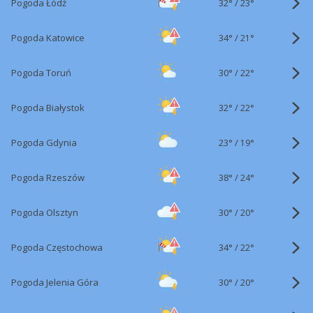
32°
/
Pogoda Łódź
23°
34°
/
Pogoda Katowice
21°
30°
/
Pogoda Toruń
22°
32°
/
Pogoda Białystok
22°
23°
/
Pogoda Gdynia
19°
38°
/
Pogoda Rzeszów
24°
30°
/
Pogoda Olsztyn
20°
34°
/
Pogoda Częstochowa
22°
30°
/
Pogoda Jelenia Góra
20°