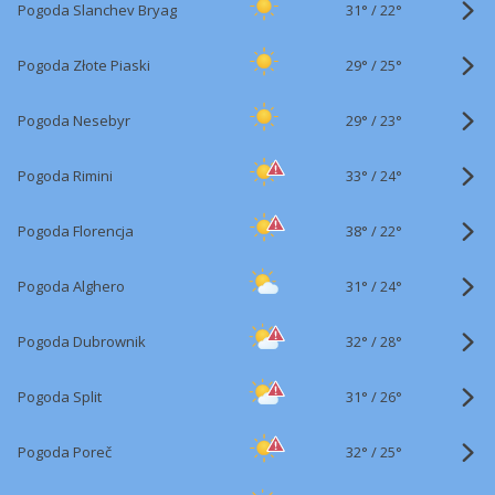
31°
/
Pogoda Slanchev Bryag
22°
29°
/
Pogoda Złote Piaski
25°
29°
/
Pogoda Nesebyr
23°
33°
/
Pogoda Rimini
24°
38°
/
Pogoda Florencja
22°
31°
/
Pogoda Alghero
24°
32°
/
Pogoda Dubrownik
28°
31°
/
Pogoda Split
26°
32°
/
Pogoda Poreč
25°