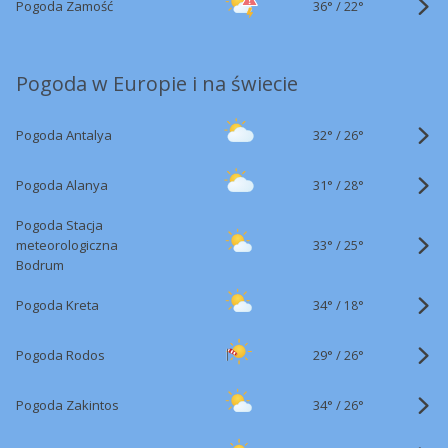
36°
/
Pogoda Zamość
22°
Pogoda w Europie i na świecie
32°
/
Pogoda Antalya
26°
31°
/
Pogoda Alanya
28°
Pogoda Stacja
33°
/
meteorologiczna
25°
Bodrum
34°
/
Pogoda Kreta
18°
29°
/
Pogoda Rodos
26°
34°
/
Pogoda Zakintos
26°