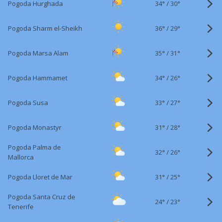
34°
/
Pogoda Hurghada
30°
36°
/
Pogoda Sharm el-Sheikh
29°
35°
/
Pogoda Marsa Alam
31°
34°
/
Pogoda Hammamet
26°
33°
/
Pogoda Susa
27°
31°
/
Pogoda Monastyr
28°
Pogoda Palma de
32°
/
26°
Mallorca
31°
/
Pogoda Lloret de Mar
25°
Pogoda Santa Cruz de
24°
/
23°
Tenerife