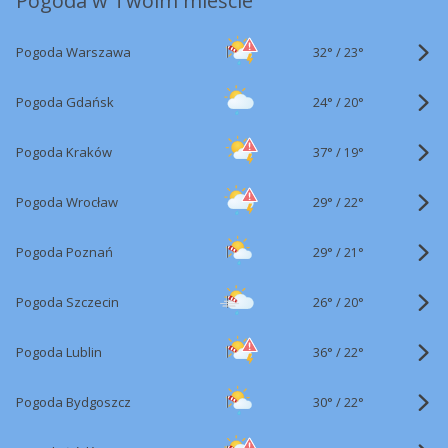
Pogoda w Twoim mieście
32°
/
Pogoda Warszawa
23°
24°
/
Pogoda Gdańsk
20°
37°
/
Pogoda Kraków
19°
29°
/
Pogoda Wrocław
22°
29°
/
Pogoda Poznań
21°
26°
/
Pogoda Szczecin
20°
36°
/
Pogoda Lublin
22°
30°
/
Pogoda Bydgoszcz
22°