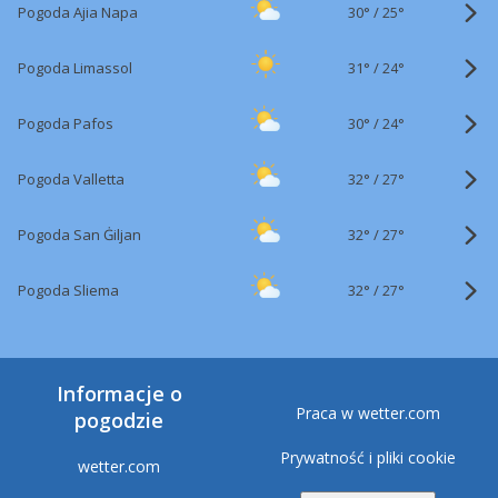
30°
/
Pogoda Ajia Napa
25°
31°
/
Pogoda Limassol
24°
30°
/
Pogoda Pafos
24°
32°
/
Pogoda Valletta
27°
32°
/
Pogoda San Ġiljan
27°
32°
/
Pogoda Sliema
27°
Informacje o
Praca w wetter.com
pogodzie
Prywatność i pliki cookie
wetter.com