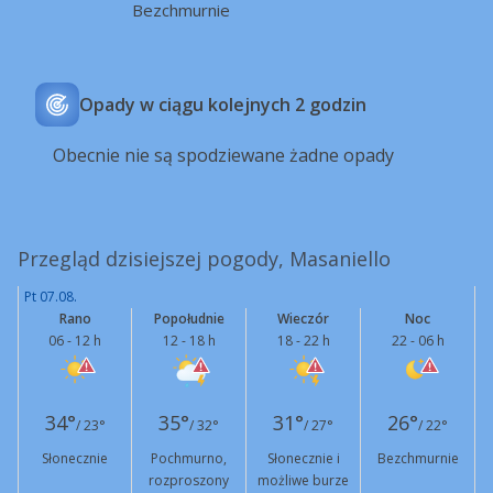
Bezchmurnie
Opady w ciągu kolejnych 2 godzin
Obecnie nie są spodziewane żadne opady
Przegląd dzisiejszej pogody, Masaniello
Pt 07.08.
Rano
Popołudnie
Wieczór
Noc
06 - 12 h
12 - 18 h
18 - 22 h
22 - 06 h
34°
35°
31°
26°
/ 23°
/ 32°
/ 27°
/ 22°
Słonecznie
Pochmurno,
Słonecznie i
Bezchmurnie
rozproszony
możliwe burze