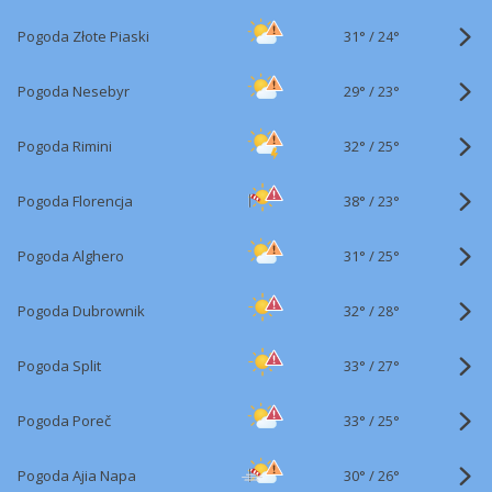
31°
/
Pogoda Złote Piaski
24°
29°
/
Pogoda Nesebyr
23°
32°
/
Pogoda Rimini
25°
38°
/
Pogoda Florencja
23°
31°
/
Pogoda Alghero
25°
32°
/
Pogoda Dubrownik
28°
33°
/
Pogoda Split
27°
33°
/
Pogoda Poreč
25°
30°
/
Pogoda Ajia Napa
26°