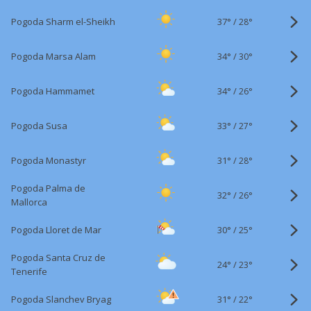
37°
/
Pogoda Sharm el-Sheikh
28°
34°
/
Pogoda Marsa Alam
30°
34°
/
Pogoda Hammamet
26°
33°
/
Pogoda Susa
27°
31°
/
Pogoda Monastyr
28°
Pogoda Palma de
32°
/
26°
Mallorca
30°
/
Pogoda Lloret de Mar
25°
Pogoda Santa Cruz de
24°
/
23°
Tenerife
31°
/
Pogoda Slanchev Bryag
22°