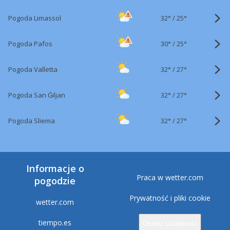
32°
/
Pogoda Limassol
25°
30°
/
Pogoda Pafos
25°
32°
/
Pogoda Valletta
27°
32°
/
Pogoda San Ġiljan
27°
32°
/
Pogoda Sliema
27°
Informacje o
Praca w wetter.com
pogodzie
Prywatność i pliki cookie
wetter.com
tiempo.es
Otwórz ustawienia