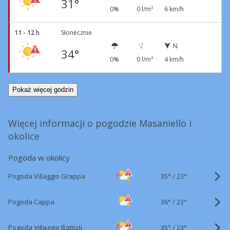
31°
0%
0 l/m²
6 km/h
11 - 12 h
Słonecznie
N
34°
0%
0 l/m²
4 km/h
Pokaż więcej godzin
Więcej informacji o pogodzie Masaniello i
okolice
Pogoda w okolicy
35°
/
Pogoda Villaggio Grappa
23°
36°
/
Pogoda Cappa
23°
35°
/
Pogoda Villaggio Battisti
23°