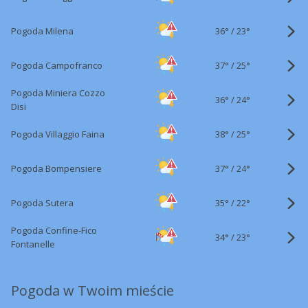
36°
/
Pogoda Milena
23°
37°
/
Pogoda Campofranco
25°
Pogoda Miniera Cozzo
36°
/
24°
Disi
38°
/
Pogoda Villaggio Faina
25°
37°
/
Pogoda Bompensiere
24°
35°
/
Pogoda Sutera
22°
Pogoda Confine-Fico
34°
/
23°
Fontanelle
Pogoda w Twoim mieście