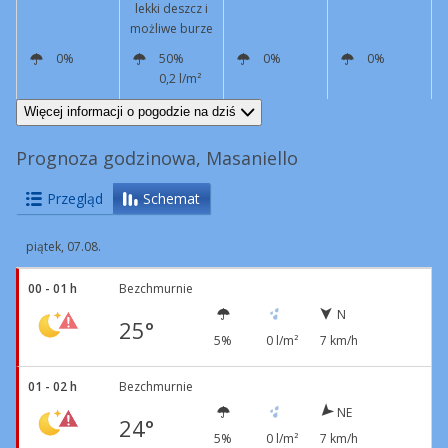
lekki deszcz i
możliwe burze
0%
50%
0%
0%
0,2 l/m²
NE
6 km/h
W
12 km/h
N
11 km/h
NE
6 km/h
Więcej informacji o pogodzie na dziś
Prognoza godzinowa, Masaniello
Przegląd
Schemat
piątek, 07.08.
00 - 01 h
Bezchmurnie
N
25°
5%
0 l/m²
7 km/h
01 - 02 h
Bezchmurnie
NE
24°
5%
0 l/m²
7 km/h