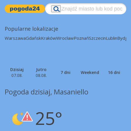
Popularne lokalizacje
Warszawa
Gdańsk
Kraków
Wrocław
Poznań
Szczecin
Lublin
Bydgo
Dzisiaj
Jutro
7 dni
Weekend
16 dni
07.08.
08.08.
Pogoda dzisiaj, Masaniello
25°