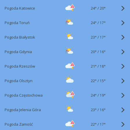
24°
/
Pogoda Katowice
20°
24°
/
Pogoda Toruń
17°
23°
/
Pogoda Białystok
17°
20°
/
Pogoda Gdynia
16°
21°
/
Pogoda Rzeszów
18°
22°
/
Pogoda Olsztyn
15°
24°
/
Pogoda Częstochowa
19°
23°
/
Pogoda Jelenia Góra
16°
22°
/
Pogoda Zamość
17°