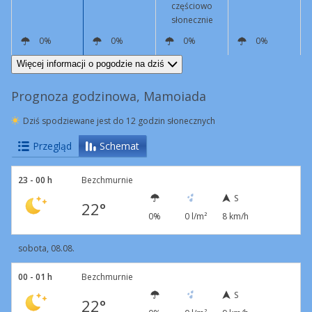
częściowo
słonecznie
0%
0%
0%
0%
S
9 km/h
S
8 km/h
NW
16 km/h
N
8 km/h
Więcej informacji o pogodzie na dziś
Prognoza godzinowa, Mamoiada
Dziś spodziewane jest do 12 godzin słonecznych
Przegląd
Schemat
23 - 00 h
Bezchmurnie
S
22°
0%
0 l/m²
8 km/h
sobota, 08.08.
00 - 01 h
Bezchmurnie
S
22°