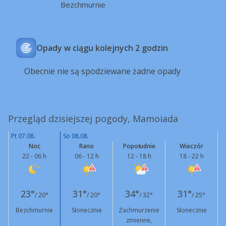
Bezchmurnie
Opady w ciągu kolejnych 2 godzin
Obecnie nie są spodziewane żadne opady
Przegląd dzisiejszej pogody, Mamoiada
Pt 07.08.
So 08.08.
Noc
Rano
Popołudnie
Wieczór
22 - 06 h
06 - 12 h
12 - 18 h
18 - 22 h
23°
31°
34°
31°
/ 20°
/ 20°
/ 32°
/ 25°
Bezchmurnie
Słonecznie
Zachmurzenie
Słonecznie
zmienne,