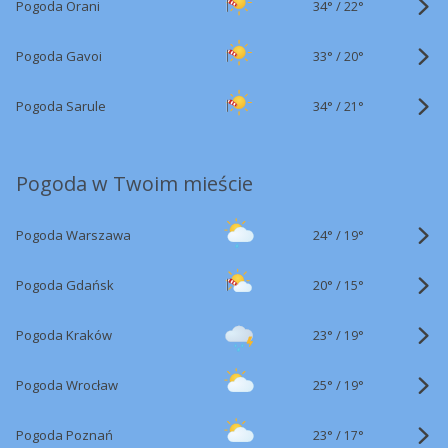
34°
/
Pogoda Orani
22°
33°
/
Pogoda Gavoi
20°
34°
/
Pogoda Sarule
21°
Pogoda w Twoim mieście
24°
/
Pogoda Warszawa
19°
20°
/
Pogoda Gdańsk
15°
23°
/
Pogoda Kraków
19°
25°
/
Pogoda Wrocław
19°
23°
/
Pogoda Poznań
17°