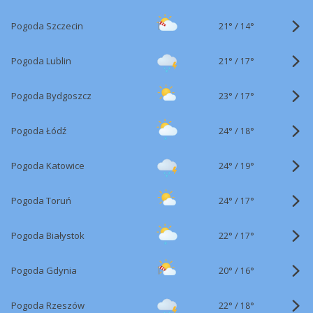
21°
/
Pogoda Szczecin
14°
21°
/
Pogoda Lublin
17°
23°
/
Pogoda Bydgoszcz
17°
24°
/
Pogoda Łódź
18°
24°
/
Pogoda Katowice
19°
24°
/
Pogoda Toruń
17°
22°
/
Pogoda Białystok
17°
20°
/
Pogoda Gdynia
16°
22°
/
Pogoda Rzeszów
18°