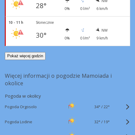
NW
28°
0%
0 l/m²
6 km/h
10 - 11 h
Słonecznie
NW
30°
0%
0 l/m²
9 km/h
Pokaż więcej godzin
Więcej informacji o pogodzie Mamoiada i
okolice
Pogoda w okolicy
34°
/
Pogoda Orgosolo
22°
32°
/
Pogoda Lodine
19°