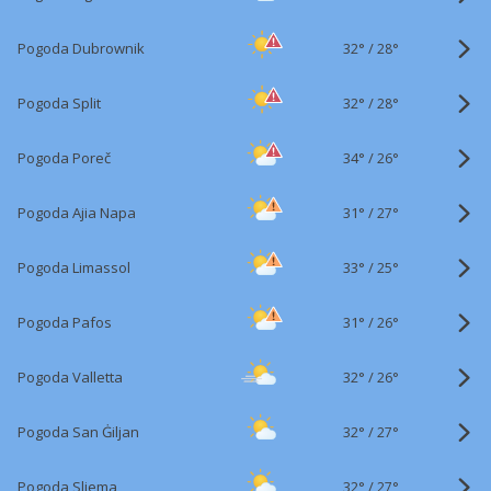
32°
/
Pogoda Dubrownik
28°
32°
/
Pogoda Split
28°
34°
/
Pogoda Poreč
26°
31°
/
Pogoda Ajia Napa
27°
33°
/
Pogoda Limassol
25°
31°
/
Pogoda Pafos
26°
32°
/
Pogoda Valletta
26°
32°
/
Pogoda San Ġiljan
27°
32°
/
Pogoda Sliema
27°