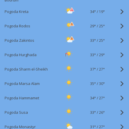
Bodrum
34°
/
Pogoda Kreta
19°
29°
/
Pogoda Rodos
25°
33°
/
Pogoda Zakintos
25°
33°
/
Pogoda Hurghada
29°
37°
/
Pogoda Sharm el-Sheikh
27°
35°
/
Pogoda Marsa Alam
30°
34°
/
Pogoda Hammamet
27°
33°
/
Pogoda Susa
26°
31°
/
Pogoda Monastyr
27°