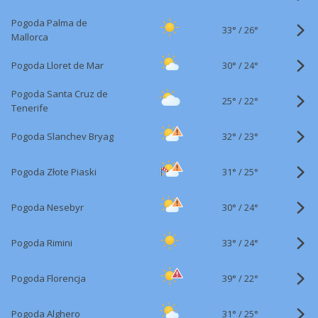
Pogoda Palma de
33°
/
26°
Mallorca
30°
/
Pogoda Lloret de Mar
24°
Pogoda Santa Cruz de
25°
/
22°
Tenerife
32°
/
Pogoda Slanchev Bryag
23°
31°
/
Pogoda Złote Piaski
25°
30°
/
Pogoda Nesebyr
24°
33°
/
Pogoda Rimini
24°
39°
/
Pogoda Florencja
22°
31°
/
Pogoda Alghero
25°