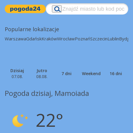
Popularne lokalizacje
Warszawa
Gdańsk
Kraków
Wrocław
Poznań
Szczecin
Lublin
Bydgo
Dzisiaj
Jutro
7 dni
Weekend
16 dni
07.08.
08.08.
Pogoda dzisiaj, Mamoiada
22°