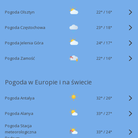
22°
/
Pogoda Olsztyn
16°
23°
/
Pogoda Częstochowa
18°
24°
/
Pogoda Jelenia Góra
17°
22°
/
Pogoda Zamość
16°
Pogoda w Europie i na świecie
32°
/
Pogoda Antalya
26°
33°
/
Pogoda Alanya
27°
Pogoda Stacja
33°
/
meteorologiczna
24°