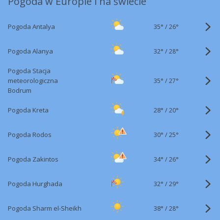
Pogoda w Europie i na świecie
35°
/
Pogoda Antalya
26°
32°
/
Pogoda Alanya
28°
Pogoda Stacja
35°
/
meteorologiczna
27°
Bodrum
28°
/
Pogoda Kreta
20°
30°
/
Pogoda Rodos
25°
34°
/
Pogoda Zakintos
26°
32°
/
Pogoda Hurghada
29°
38°
/
Pogoda Sharm el-Sheikh
28°