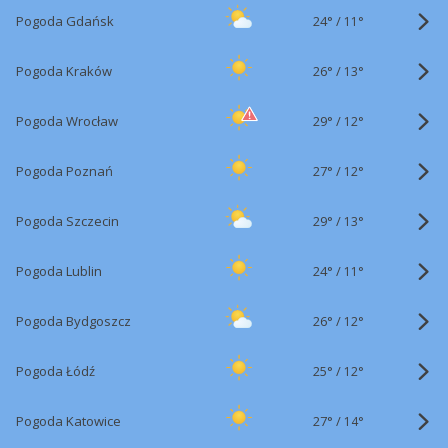
24°
/
Pogoda Gdańsk
11°
26°
/
Pogoda Kraków
13°
29°
/
Pogoda Wrocław
12°
27°
/
Pogoda Poznań
12°
29°
/
Pogoda Szczecin
13°
24°
/
Pogoda Lublin
11°
26°
/
Pogoda Bydgoszcz
12°
25°
/
Pogoda Łódź
12°
27°
/
Pogoda Katowice
14°