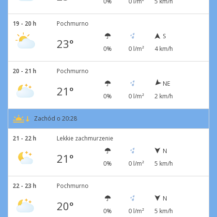
0%
0 l/m²
5 km/h
19 - 20 h
Pochmurno
S
23°
0%
0 l/m²
4 km/h
20 - 21 h
Pochmurno
NE
21°
0%
0 l/m²
2 km/h
Zachód o 20:28
21 - 22 h
Lekkie zachmurzenie
N
21°
0%
0 l/m²
5 km/h
22 - 23 h
Pochmurno
N
20°
0%
0 l/m²
5 km/h