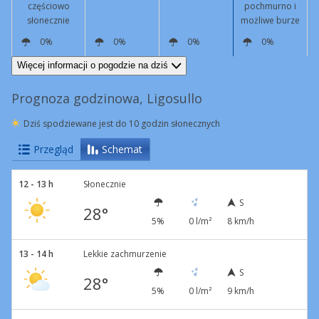
częściowo
pochmurno i
słonecznie
możliwe burze
0%
0%
0%
0%
S
9 km/h
S
4 km/h
N
6 km/h
N
5 km/h
Więcej informacji o pogodzie na dziś
Prognoza godzinowa, Ligosullo
Dziś spodziewane jest do 10 godzin słonecznych
Przegląd
Schemat
12 - 13 h
Słonecznie
S
28°
5%
0 l/m²
8 km/h
13 - 14 h
Lekkie zachmurzenie
S
28°
5%
0 l/m²
9 km/h