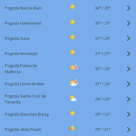
34°
/
Pogoda Marsa Alam
30°
32°
/
Pogoda Hammamet
25°
32°
/
Pogoda Susa
26°
31°
/
Pogoda Monastyr
27°
Pogoda Palma de
35°
/
26°
Mallorca
31°
/
Pogoda Lloret de Mar
24°
Pogoda Santa Cruz de
24°
/
22°
Tenerife
29°
/
Pogoda Slanchev Bryag
22°
29°
/
Pogoda Złote Piaski
21°