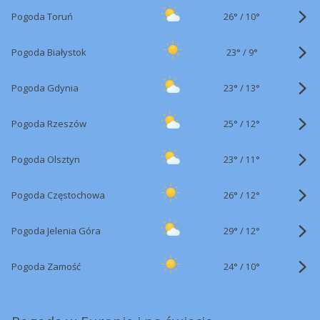
26°
/
Pogoda Toruń
10°
23°
/
Pogoda Białystok
9°
23°
/
Pogoda Gdynia
13°
25°
/
Pogoda Rzeszów
12°
23°
/
Pogoda Olsztyn
11°
26°
/
Pogoda Częstochowa
12°
29°
/
Pogoda Jelenia Góra
12°
24°
/
Pogoda Zamość
10°