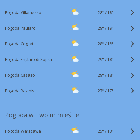
28°
/
Pogoda Villamezzo
18°
29°
/
Pogoda Paularo
19°
28°
/
Pogoda Cogliat
18°
29°
/
Pogoda Englaro di Sopra
18°
29°
/
Pogoda Casaso
18°
27°
/
Pogoda Ravinis
17°
Pogoda w Twoim mieście
25°
/
Pogoda Warszawa
13°