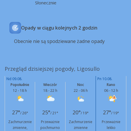
Słonecznie
Opady w ciągu kolejnych 2 godzin
Obecnie nie są spodziewane żadne opady
Przegląd dzisiejszej pogody, Ligosullo
Nd 09.08.
Pn 10.08.
Popołudnie
Wieczór
Noc
Rano
12 - 18 h
18 - 22 h
22 - 06 h
06 - 12 h
27°
25°
20°
27°
/ 26°
/ 21°
/ 19°
/ 19°
Zachmurzenie
Przeważnie
Zachmurzenie
Przeważnie
zmienne,
pochmurno
zmienne
lekko