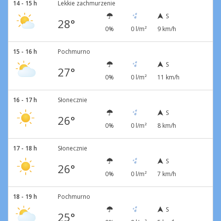
14 - 15 h
Lekkie zachmurzenie
S
28°
0%
0 l/m²
9 km/h
15 - 16 h
Pochmurno
S
27°
0%
0 l/m²
11 km/h
16 - 17 h
Słonecznie
S
26°
0%
0 l/m²
8 km/h
17 - 18 h
Słonecznie
S
26°
0%
0 l/m²
7 km/h
18 - 19 h
Pochmurno
S
25°