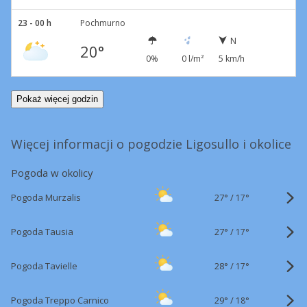
23 - 00 h
Pochmurno
N
20°
0%
0 l/m²
5 km/h
Pokaż więcej godzin
Więcej informacji o pogodzie Ligosullo i okolice
Pogoda w okolicy
27°
/
Pogoda Murzalis
17°
27°
/
Pogoda Tausia
17°
28°
/
Pogoda Tavielle
17°
29°
/
Pogoda Treppo Carnico
18°