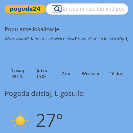
Popularne lokalizacje
Warszawa
Gdańsk
Kraków
Wrocław
Poznań
Szczecin
Lublin
Bydgo
Dzisiaj
Jutro
7 dni
Weekend
16 dni
09.08.
10.08.
Pogoda dzisiaj, Ligosullo
27°