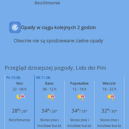
Bezchmurnie
Opady w ciągu kolejnych 2 godzin
Obecnie nie są spodziewane żadne opady
Przegląd dzisiejszej pogody, Lido dei Pini
Pn 10.08.
Wt 11.08.
Noc
Rano
Popołudnie
Wieczór
22 - 06 h
06 - 12 h
12 - 18 h
18 - 22 h
28°
34°
34°
32°
/ 26°
/ 26°
/ 33°
/ 30°
Bezchmurnie
Słonecznie i
Słonecznie i
Słonecznie i
możliwe burze
możliwe burze
możliwe burze