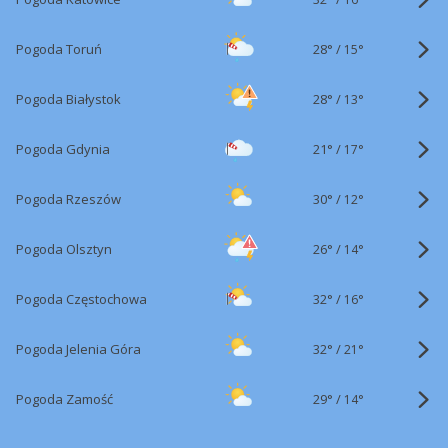
28°
/
Pogoda Toruń
15°
28°
/
Pogoda Białystok
13°
21°
/
Pogoda Gdynia
17°
30°
/
Pogoda Rzeszów
12°
26°
/
Pogoda Olsztyn
14°
32°
/
Pogoda Częstochowa
16°
32°
/
Pogoda Jelenia Góra
21°
29°
/
Pogoda Zamość
14°