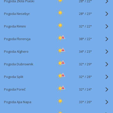
28°
/
Pogoda Złote Piaski
22°
28°
/
Pogoda Nesebyr
23°
32°
/
Pogoda Rimini
22°
38°
/
Pogoda Florencja
22°
34°
/
Pogoda Alghero
23°
32°
/
Pogoda Dubrownik
29°
32°
/
Pogoda Split
28°
32°
/
Pogoda Poreč
24°
33°
/
Pogoda Ajia Napa
26°