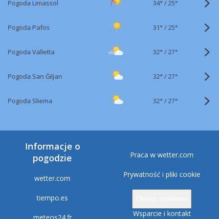
34°
/
Pogoda Limassol
25°
31°
/
Pogoda Pafos
25°
32°
/
Pogoda Valletta
27°
32°
/
Pogoda San Ġiljan
27°
32°
/
Pogoda Sliema
27°
Informacje o
Praca w wetter.com
pogodzie
Prywatność i pliki cookie
wetter.com
tiempo.es
Otwórz ustawienia
Wsparcie i kontakt
meteos24.fr