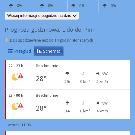
0%
0%
0%
0%
N
4 km/h
N
6 km/h
W
18 km/h
W
8 km/h
Więcej informacji o pogodzie na dziś
Prognoza godzinowa, Lido dei Pini
Dziś spodziewane jest do 14 godzin słonecznych
Przegląd
Schemat
22 - 23 h
Bezchmurnie
NW
28°
5%
0 l/m²
5 km/h
23 - 00 h
Bezchmurnie
NW
28°
0%
0 l/m²
4 km/h
wtorek, 11.08.