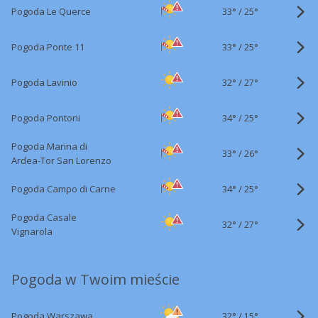
33°
/
Pogoda Le Querce
25°
33°
/
Pogoda Ponte 11
25°
32°
/
Pogoda Lavinio
27°
34°
/
Pogoda Pontoni
25°
Pogoda Marina di
33°
/
26°
Ardea-Tor San Lorenzo
34°
/
Pogoda Campo di Carne
25°
Pogoda Casale
32°
/
27°
Vignarola
Pogoda w Twoim mieście
32°
/
Pogoda Warszawa
15°