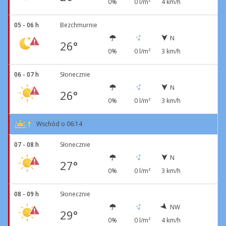
0%
0 l/m²
4 km/h
05 - 06 h
Bezchmurnie
N
26°
0%
0 l/m²
3 km/h
06 - 07 h
Słonecznie
N
26°
0%
0 l/m²
3 km/h
Wschód o 06:14
07 - 08 h
Słonecznie
N
27°
0%
0 l/m²
3 km/h
08 - 09 h
Słonecznie
NW
29°
0%
0 l/m²
4 km/h