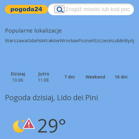
Popularne lokalizacje
Warszawa
Gdańsk
Kraków
Wrocław
Poznań
Szczecin
Lublin
Bydgo
Dzisiaj
Jutro
7 dni
Weekend
16 dni
10.08.
11.08.
Pogoda dzisiaj, Lido dei Pini
29°