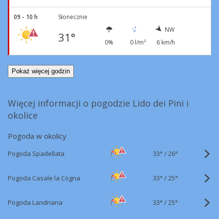
09 - 10 h
Słonecznie
NW
31°
0%
0 l/m²
6 km/h
Pokaż więcej godzin
Więcej informacji o pogodzie Lido dei Pini i
okolice
Pogoda w okolicy
33°
/
Pogoda Spadellata
26°
33°
/
Pogoda Casale la Cogna
25°
33°
/
Pogoda Landriana
25°