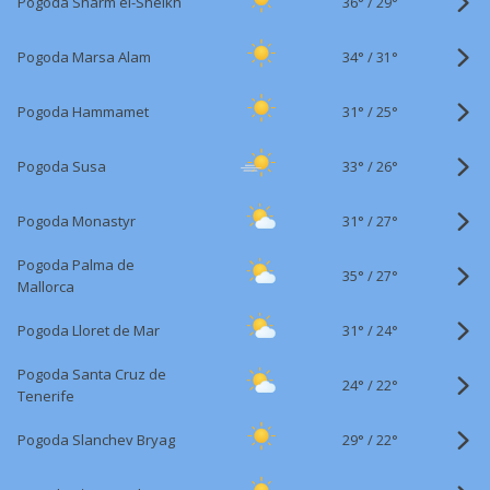
36°
/
Pogoda Sharm el-Sheikh
29°
34°
/
Pogoda Marsa Alam
31°
31°
/
Pogoda Hammamet
25°
33°
/
Pogoda Susa
26°
31°
/
Pogoda Monastyr
27°
Pogoda Palma de
35°
/
27°
Mallorca
31°
/
Pogoda Lloret de Mar
24°
Pogoda Santa Cruz de
24°
/
22°
Tenerife
29°
/
Pogoda Slanchev Bryag
22°