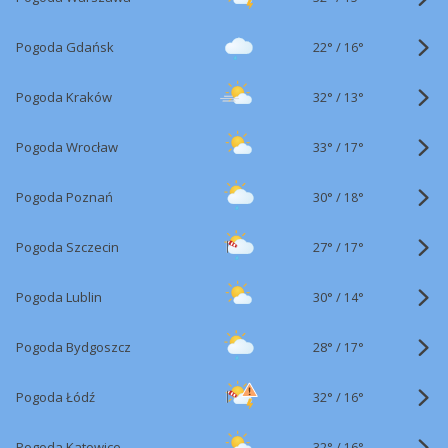
22°
/
Pogoda Gdańsk
16°
32°
/
Pogoda Kraków
13°
33°
/
Pogoda Wrocław
17°
30°
/
Pogoda Poznań
18°
27°
/
Pogoda Szczecin
17°
30°
/
Pogoda Lublin
14°
28°
/
Pogoda Bydgoszcz
17°
32°
/
Pogoda Łódź
16°
32°
/
Pogoda Katowice
16°