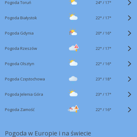
24°
/
Pogoda Toruń
17°
22°
/
Pogoda Białystok
17°
20°
/
Pogoda Gdynia
16°
22°
/
Pogoda Rzeszów
17°
22°
/
Pogoda Olsztyn
16°
23°
/
Pogoda Częstochowa
18°
23°
/
Pogoda Jelenia Góra
17°
22°
/
Pogoda Zamość
16°
Pogoda w Europie i na świecie