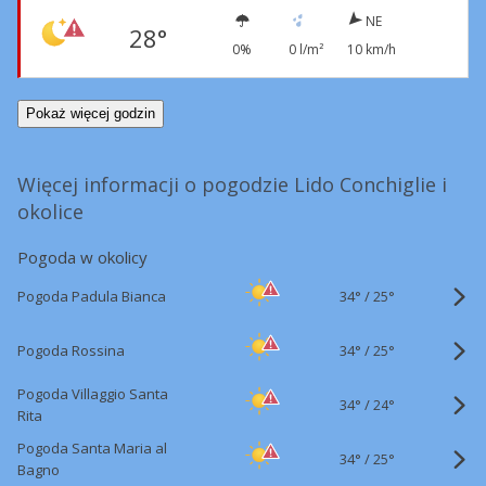
NE
28°
0%
0 l/m²
10 km/h
Pokaż więcej godzin
Więcej informacji o pogodzie Lido Conchiglie i
okolice
Pogoda w okolicy
34°
/
Pogoda Padula Bianca
25°
34°
/
Pogoda Rossina
25°
Pogoda Villaggio Santa
34°
/
24°
Rita
Pogoda Santa Maria al
34°
/
25°
Bagno