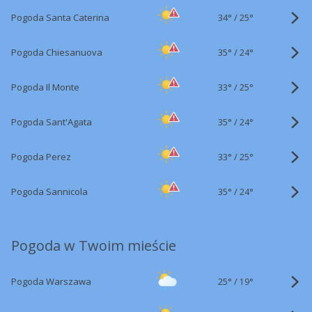
34°
/
Pogoda Santa Caterina
25°
35°
/
Pogoda Chiesanuova
24°
33°
/
Pogoda Il Monte
25°
35°
/
Pogoda Sant'Agata
24°
33°
/
Pogoda Perez
25°
35°
/
Pogoda Sannicola
24°
Pogoda w Twoim mieście
25°
/
Pogoda Warszawa
19°