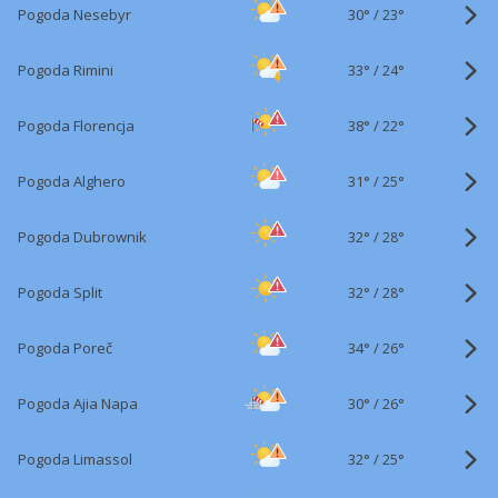
30°
/
Pogoda Nesebyr
23°
33°
/
Pogoda Rimini
24°
38°
/
Pogoda Florencja
22°
31°
/
Pogoda Alghero
25°
32°
/
Pogoda Dubrownik
28°
32°
/
Pogoda Split
28°
34°
/
Pogoda Poreč
26°
30°
/
Pogoda Ajia Napa
26°
32°
/
Pogoda Limassol
25°