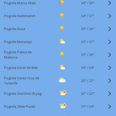
34°
/
Pogoda Marsa Alam
30°
34°
/
Pogoda Hammamet
27°
33°
/
Pogoda Susa
26°
31°
/
Pogoda Monastyr
27°
Pogoda Palma de
33°
/
26°
Mallorca
30°
/
Pogoda Lloret de Mar
24°
Pogoda Santa Cruz de
25°
/
22°
Tenerife
32°
/
Pogoda Slanchev Bryag
22°
31°
/
Pogoda Złote Piaski
24°