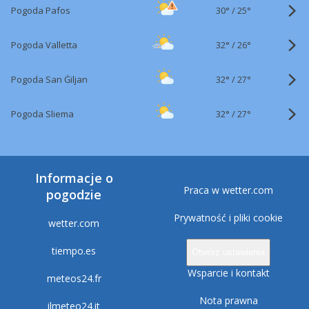
30°
/
Pogoda Pafos
25°
32°
/
Pogoda Valletta
26°
32°
/
Pogoda San Ġiljan
27°
32°
/
Pogoda Sliema
27°
Informacje o
Praca w wetter.com
pogodzie
Prywatność i pliki cookie
wetter.com
tiempo.es
Otwórz ustawienia
Wsparcie i kontakt
meteos24.fr
Nota prawna
ilmeteo24.it