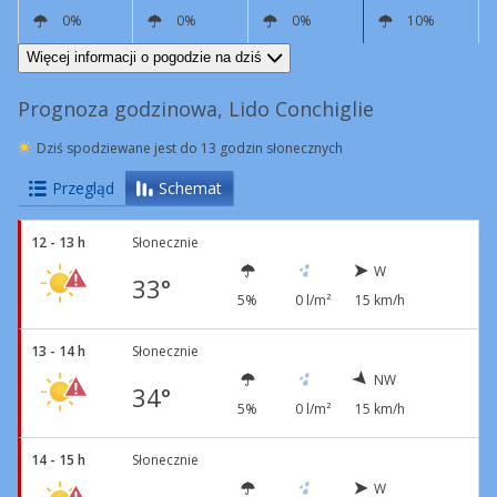
0%
0%
0%
10%
W
13 km/h
NW
9 km/h
N
10 km/h
N
15 km/h
Więcej informacji o pogodzie na dziś
Prognoza godzinowa, Lido Conchiglie
Dziś spodziewane jest do 13 godzin słonecznych
Przegląd
Schemat
12 - 13 h
Słonecznie
W
33°
5%
0 l/m²
15 km/h
13 - 14 h
Słonecznie
NW
34°
5%
0 l/m²
15 km/h
14 - 15 h
Słonecznie
W