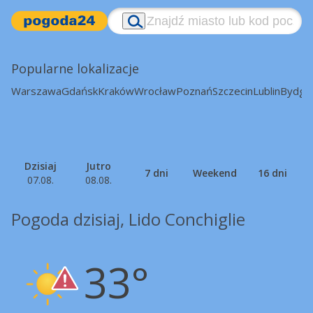
Popularne lokalizacje
Warszawa
Gdańsk
Kraków
Wrocław
Poznań
Szczecin
Lublin
Bydgo
Dzisiaj
Jutro
7 dni
Weekend
16 dni
07.08.
08.08.
Pogoda dzisiaj, Lido Conchiglie
33°