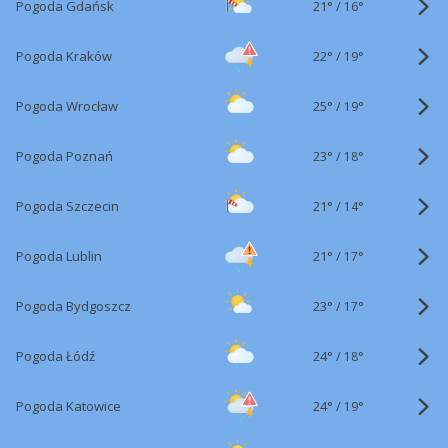
21°
/
Pogoda Gdańsk
16°
22°
/
Pogoda Kraków
19°
25°
/
Pogoda Wrocław
19°
23°
/
Pogoda Poznań
18°
21°
/
Pogoda Szczecin
14°
21°
/
Pogoda Lublin
17°
23°
/
Pogoda Bydgoszcz
17°
24°
/
Pogoda Łódź
18°
24°
/
Pogoda Katowice
19°