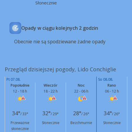
Słonecznie
Opady w ciągu kolejnych 2 godzin
Obecnie nie są spodziewane żadne opady
Przegląd dzisiejszej pogody, Lido Conchiglie
Pt 07.08.
So 08.08.
Popołudnie
Wieczór
Noc
Rano
12 - 18 h
18 - 22 h
22 - 06 h
06 - 12 h
34°
32°
28°
34°
/ 33°
/ 29°
/ 26°
/ 26°
Przeważnie
Słonecznie
Bezchmurnie
Słonecznie
słonecznie