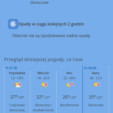
Słonecznie
Opady w ciągu kolejnych 2 godzin
Obecnie nie są spodziewane żadne opady
Przegląd dzisiejszej pogody, Le Cese
Pt 07.08.
So 08.08.
Popołudnie
Wieczór
Noc
Rano
12 - 18 h
18 - 22 h
22 - 06 h
06 - 12 h
37°
32°
26°
35°
/ 30°
/ 27°
/ 23°
/ 23°
Częściowo
Słonecznie i
Bezchmurnie
Słonecznie
słonecznie,
możliwe burze