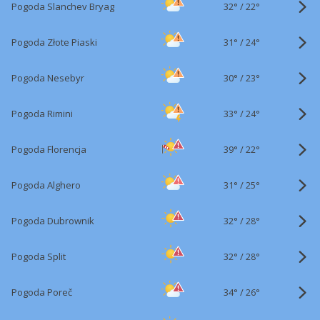
32°
/
Pogoda Slanchev Bryag
22°
31°
/
Pogoda Złote Piaski
24°
30°
/
Pogoda Nesebyr
23°
33°
/
Pogoda Rimini
24°
39°
/
Pogoda Florencja
22°
31°
/
Pogoda Alghero
25°
32°
/
Pogoda Dubrownik
28°
32°
/
Pogoda Split
28°
34°
/
Pogoda Poreč
26°