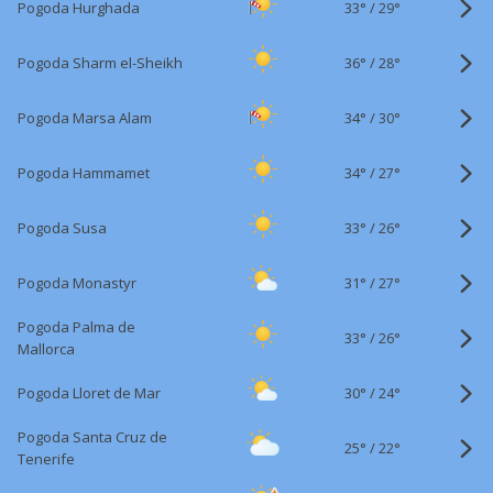
33°
/
Pogoda Hurghada
29°
36°
/
Pogoda Sharm el-Sheikh
28°
34°
/
Pogoda Marsa Alam
30°
34°
/
Pogoda Hammamet
27°
33°
/
Pogoda Susa
26°
31°
/
Pogoda Monastyr
27°
Pogoda Palma de
33°
/
26°
Mallorca
30°
/
Pogoda Lloret de Mar
24°
Pogoda Santa Cruz de
25°
/
22°
Tenerife