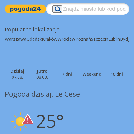
Popularne lokalizacje
Warszawa
Gdańsk
Kraków
Wrocław
Poznań
Szczecin
Lublin
Bydgo
Dzisiaj
Jutro
7 dni
Weekend
16 dni
07.08.
08.08.
Pogoda dzisiaj, Le Cese
25°