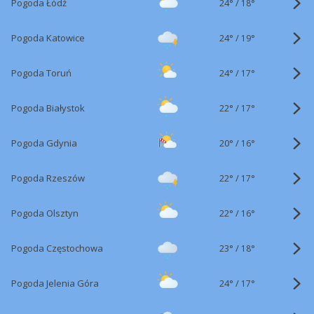
24°
/
Pogoda Łódź
18°
24°
/
Pogoda Katowice
19°
24°
/
Pogoda Toruń
17°
22°
/
Pogoda Białystok
17°
20°
/
Pogoda Gdynia
16°
22°
/
Pogoda Rzeszów
17°
22°
/
Pogoda Olsztyn
16°
23°
/
Pogoda Częstochowa
18°
24°
/
Pogoda Jelenia Góra
17°