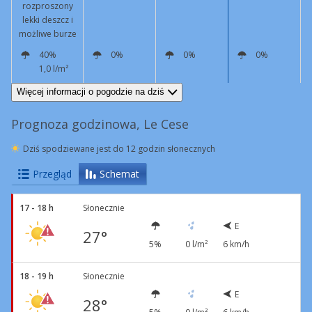
rozproszony
lekki deszcz i
możliwe burze
40%
0%
0%
0%
1,0 l/m²
E
11 km/h
Podmuchy
41 km/h
E
4 km/h
S
4 km/h
NE
3 km/h
Więcej informacji o pogodzie na dziś
Prognoza godzinowa, Le Cese
Dziś spodziewane jest do 12 godzin słonecznych
Przegląd
Schemat
17 - 18 h
Słonecznie
E
27°
5%
0 l/m²
6 km/h
18 - 19 h
Słonecznie
E
28°