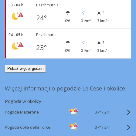
03 - 04 h
Bezchmurnie
S
24°
0%
0 l/m²
3 km/h
04 - 05 h
Bezchmurnie
S
23°
0%
0 l/m²
3 km/h
Pokaż więcej godzin
Więcej informacji o pogodzie Le Cese i okolice
Pogoda w okolicy
37°
/
Pogoda Macerone
24°
37°
/
Pogoda Colle delle Torce
24°