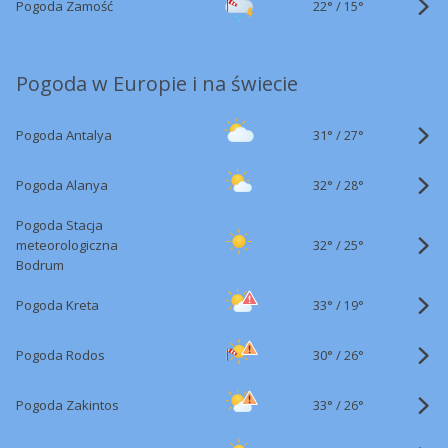
22°
/
Pogoda Zamość
15°
Pogoda w Europie i na świecie
31°
/
Pogoda Antalya
27°
32°
/
Pogoda Alanya
28°
Pogoda Stacja
32°
/
meteorologiczna
25°
Bodrum
33°
/
Pogoda Kreta
19°
30°
/
Pogoda Rodos
26°
33°
/
Pogoda Zakintos
26°