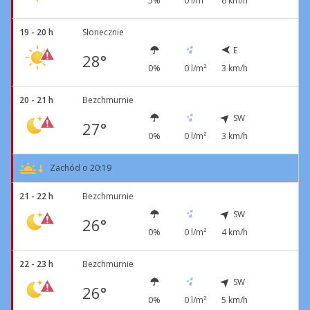
5%
0 l/m²
6 km/h
19 - 20 h
Słonecznie
E
28°
0%
0 l/m²
3 km/h
20 - 21 h
Bezchmurnie
SW
27°
0%
0 l/m²
3 km/h
Zachód o 20:19
21 - 22 h
Bezchmurnie
SW
26°
0%
0 l/m²
4 km/h
22 - 23 h
Bezchmurnie
SW
26°
0%
0 l/m²
5 km/h