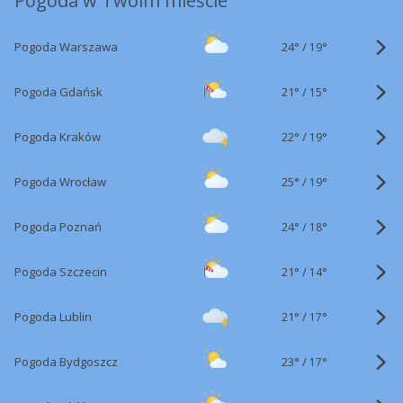
Pogoda w Twoim mieście
24°
/
Pogoda Warszawa
19°
21°
/
Pogoda Gdańsk
15°
22°
/
Pogoda Kraków
19°
25°
/
Pogoda Wrocław
19°
24°
/
Pogoda Poznań
18°
21°
/
Pogoda Szczecin
14°
21°
/
Pogoda Lublin
17°
23°
/
Pogoda Bydgoszcz
17°