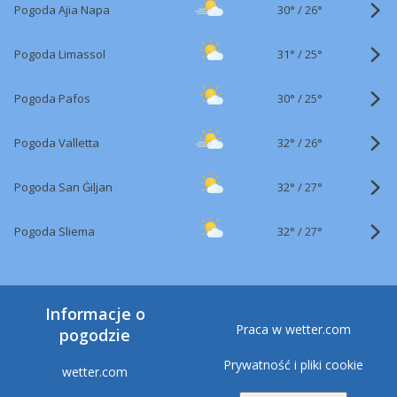
30°
/
Pogoda Ajia Napa
26°
31°
/
Pogoda Limassol
25°
30°
/
Pogoda Pafos
25°
32°
/
Pogoda Valletta
26°
32°
/
Pogoda San Ġiljan
27°
32°
/
Pogoda Sliema
27°
Informacje o
Praca w wetter.com
pogodzie
Prywatność i pliki cookie
wetter.com