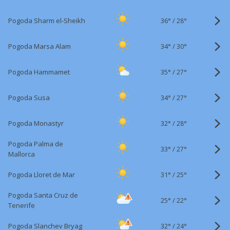
36°
/
Pogoda Sharm el-Sheikh
28°
34°
/
Pogoda Marsa Alam
30°
35°
/
Pogoda Hammamet
27°
34°
/
Pogoda Susa
27°
32°
/
Pogoda Monastyr
28°
Pogoda Palma de
33°
/
27°
Mallorca
31°
/
Pogoda Lloret de Mar
25°
Pogoda Santa Cruz de
25°
/
22°
Tenerife
32°
/
Pogoda Slanchev Bryag
24°