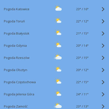
23°
/
Pogoda Katowice
16°
22°
/
Pogoda Toruń
12°
21°
/
Pogoda Białystok
15°
20°
/
Pogoda Gdynia
14°
23°
/
Pogoda Rzeszów
15°
20°
/
Pogoda Olsztyn
12°
22°
/
Pogoda Częstochowa
15°
24°
/
Pogoda Jelenia Góra
11°
23°
/
Pogoda Zamość
13°