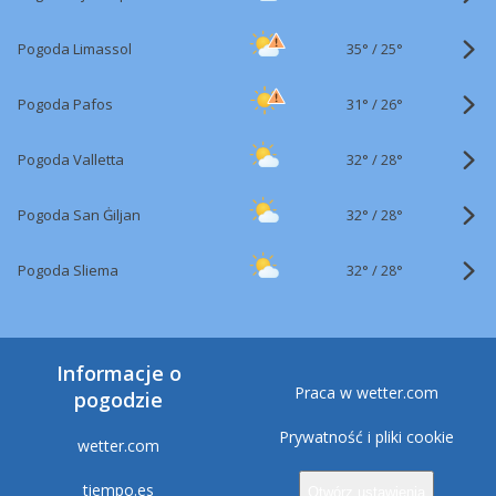
35°
/
Pogoda Limassol
25°
31°
/
Pogoda Pafos
26°
32°
/
Pogoda Valletta
28°
32°
/
Pogoda San Ġiljan
28°
32°
/
Pogoda Sliema
28°
Informacje o
Praca w wetter.com
pogodzie
Prywatność i pliki cookie
wetter.com
tiempo.es
Otwórz ustawienia