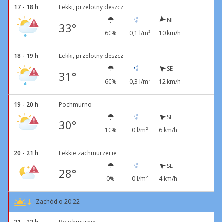
17 - 18 h
Lekki, przelotny deszcz
NE
33°
60%
0,1 l/m²
10 km/h
18 - 19 h
Lekki, przelotny deszcz
SE
31°
60%
0,3 l/m²
12 km/h
19 - 20 h
Pochmurno
SE
30°
10%
0 l/m²
6 km/h
20 - 21 h
Lekkie zachmurzenie
SE
28°
0%
0 l/m²
4 km/h
Zachód o 20:22
21 - 22 h
Bezchmurnie