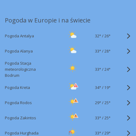
Pogoda w Europie i na świecie
32°
/
Pogoda Antalya
26°
33°
/
Pogoda Alanya
28°
Pogoda Stacja
33°
/
meteorologiczna
24°
Bodrum
34°
/
Pogoda Kreta
19°
29°
/
Pogoda Rodos
25°
33°
/
Pogoda Zakintos
25°
33°
/
Pogoda Hurghada
29°