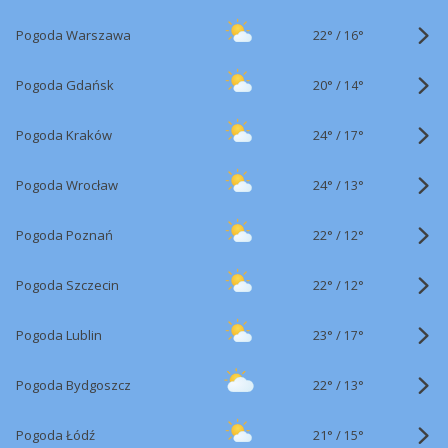
22°
/
Pogoda Warszawa
16°
20°
/
Pogoda Gdańsk
14°
24°
/
Pogoda Kraków
17°
24°
/
Pogoda Wrocław
13°
22°
/
Pogoda Poznań
12°
22°
/
Pogoda Szczecin
12°
23°
/
Pogoda Lublin
17°
22°
/
Pogoda Bydgoszcz
13°
21°
/
Pogoda Łódź
15°