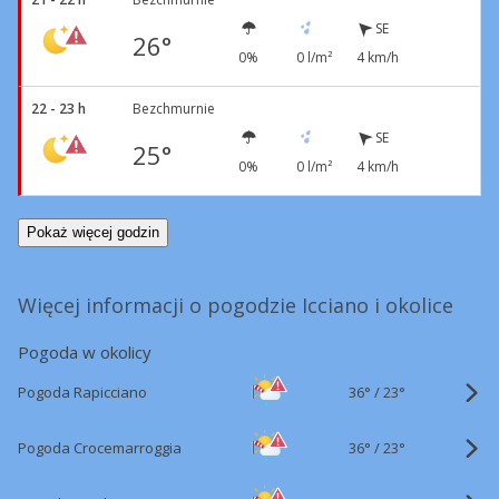
SE
26°
0%
0 l/m²
4 km/h
22 - 23 h
Bezchmurnie
SE
25°
0%
0 l/m²
4 km/h
Pokaż więcej godzin
Więcej informacji o pogodzie Icciano i okolice
Pogoda w okolicy
36°
/
Pogoda Rapicciano
23°
36°
/
Pogoda Crocemarroggia
23°