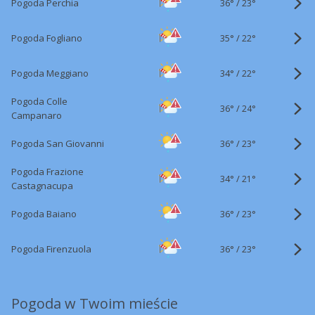
36°
/
Pogoda Perchia
23°
35°
/
Pogoda Fogliano
22°
34°
/
Pogoda Meggiano
22°
Pogoda Colle
36°
/
24°
Campanaro
36°
/
Pogoda San Giovanni
23°
Pogoda Frazione
34°
/
21°
Castagnacupa
36°
/
Pogoda Baiano
23°
36°
/
Pogoda Firenzuola
23°
Pogoda w Twoim mieście