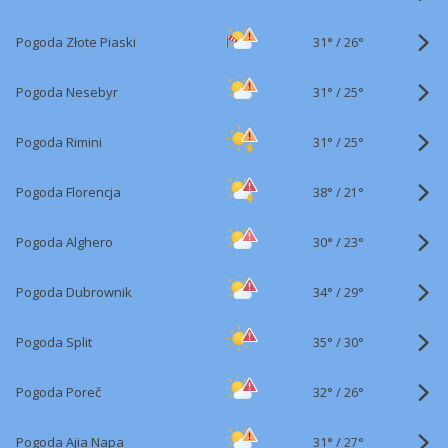
31°
/
Pogoda Złote Piaski
26°
31°
/
Pogoda Nesebyr
25°
31°
/
Pogoda Rimini
25°
38°
/
Pogoda Florencja
21°
30°
/
Pogoda Alghero
23°
34°
/
Pogoda Dubrownik
29°
35°
/
Pogoda Split
30°
32°
/
Pogoda Poreč
26°
31°
/
Pogoda Ajia Napa
27°