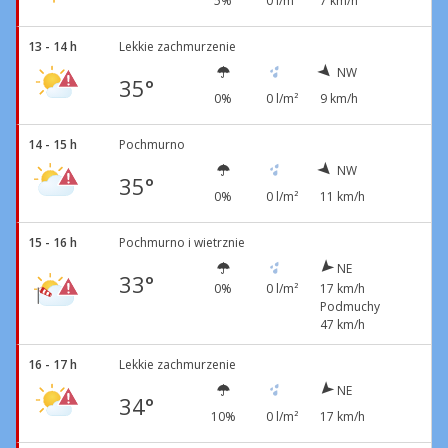
5%
0 l/m²
7 km/h
13 - 14 h
Lekkie zachmurzenie
NW
35°
0%
0 l/m²
9 km/h
14 - 15 h
Pochmurno
NW
35°
0%
0 l/m²
11 km/h
15 - 16 h
Pochmurno i wietrznie
NE
33°
0%
0 l/m²
17 km/h
Podmuchy
47 km/h
16 - 17 h
Lekkie zachmurzenie
NE
34°
10%
0 l/m²
17 km/h