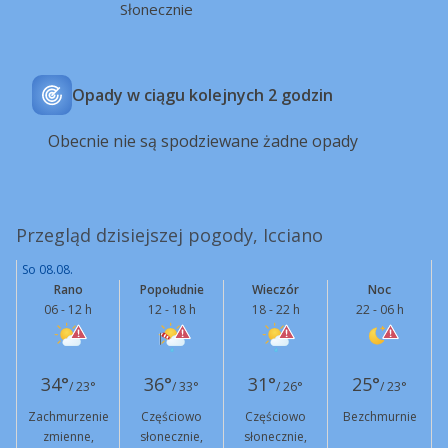
Słonecznie
Opady w ciągu kolejnych 2 godzin
Obecnie nie są spodziewane żadne opady
Przegląd dzisiejszej pogody, Icciano
So 08.08.
Rano
Popołudnie
Wieczór
Noc
06 - 12 h
12 - 18 h
18 - 22 h
22 - 06 h
34°
36°
31°
25°
/ 23°
/ 33°
/ 26°
/ 23°
Zachmurzenie
Częściowo
Częściowo
Bezchmurnie
zmienne,
słonecznie,
słonecznie,