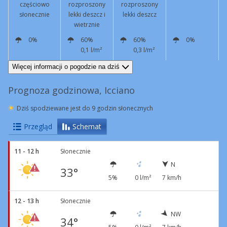
częściowo
rozproszony
rozproszony
słonecznie
lekki deszcz i
lekki deszcz
wietrznie
0%
60%
60%
0%
0,1 l/m²
0,3 l/m²
N
5 km/h
N
12 km/h
Podmuchy
47 km/h
SE
7 km/h
SE
5 km/h
Więcej informacji o pogodzie na dziś
Prognoza godzinowa, Icciano
Dziś spodziewane jest do 9 godzin słonecznych
Przegląd
Schemat
11 - 12 h
Słonecznie
N
33°
5%
0 l/m²
7 km/h
12 - 13 h
Słonecznie
NW
34°