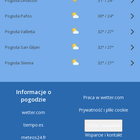
31°
/
Pogoda Limassol
24°
30°
/
Pogoda Pafos
24°
32°
/
Pogoda Valletta
27°
32°
/
Pogoda San Ġiljan
27°
32°
/
Pogoda Sliema
27°
Informacje o
Praca w wetter.com
pogodzie
Prywatność i pliki cookie
wetter.com
tiempo.es
Otwórz ustawienia
Wsparcie i kontakt
meteos24.fr