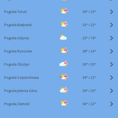
30°
/
Pogoda Toruń
22°
32°
/
Pogoda Białystok
22°
23°
/
Pogoda Gdynia
19°
38°
/
Pogoda Rzeszów
24°
30°
/
Pogoda Olsztyn
20°
34°
/
Pogoda Częstochowa
22°
30°
/
Pogoda Jelenia Góra
20°
36°
/
Pogoda Zamość
22°