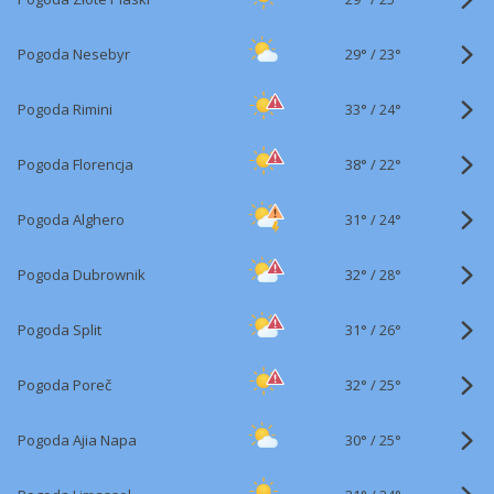
29°
/
Pogoda Nesebyr
23°
33°
/
Pogoda Rimini
24°
38°
/
Pogoda Florencja
22°
31°
/
Pogoda Alghero
24°
32°
/
Pogoda Dubrownik
28°
31°
/
Pogoda Split
26°
32°
/
Pogoda Poreč
25°
30°
/
Pogoda Ajia Napa
25°