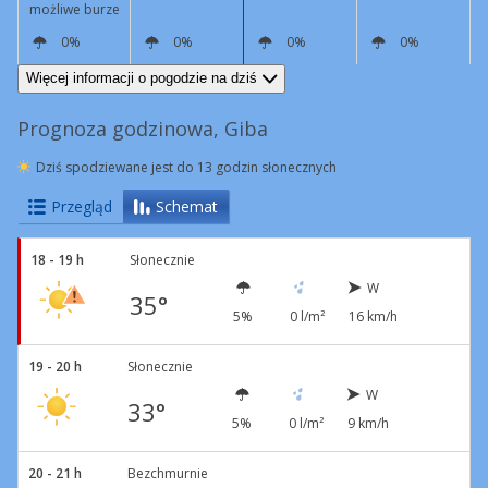
możliwe burze
0%
0%
0%
0%
W
9 km/h
NE
3 km/h
W
8 km/h
NW
26 km/h
Podmuchy
47 km/h
Więcej informacji o pogodzie na dziś
Prognoza godzinowa, Giba
Dziś spodziewane jest do 13 godzin słonecznych
Przegląd
Schemat
18 - 19 h
Słonecznie
W
35°
5%
0 l/m²
16 km/h
19 - 20 h
Słonecznie
W
33°
5%
0 l/m²
9 km/h
20 - 21 h
Bezchmurnie