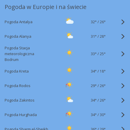
Pogoda w Europie i na świecie
32°
/
Pogoda Antalya
26°
31°
/
Pogoda Alanya
28°
Pogoda Stacja
33°
/
meteorologiczna
25°
Bodrum
34°
/
Pogoda Kreta
18°
29°
/
Pogoda Rodos
26°
34°
/
Pogoda Zakintos
26°
34°
/
Pogoda Hurghada
30°
36°
/
Pogoda Sharm el-Sheikh
29°