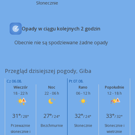
Słonecznie
Opady w ciągu kolejnych 2 godzin
Obecnie nie są spodziewane żadne opady
Przegląd dzisiejszej pogody, Giba
Cz 06.08.
Pt 07.08.
Wieczór
Noc
Rano
Popołudnie
18 - 22 h
22 - 06 h
06 - 12 h
12 - 18 h
31°
27°
32°
33°
/ 28°
/ 24°
/ 24°
/ 32°
Przeważnie
Bezchmurnie
Słonecznie
Słonecznie i
słonecznie i
wietrznie