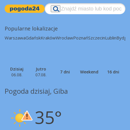
Popularne lokalizacje
Warszawa
Gdańsk
Kraków
Wrocław
Poznań
Szczecin
Lublin
Bydgo
Dzisiaj
Jutro
7 dni
Weekend
16 dni
06.08.
07.08.
Pogoda dzisiaj, Giba
35°