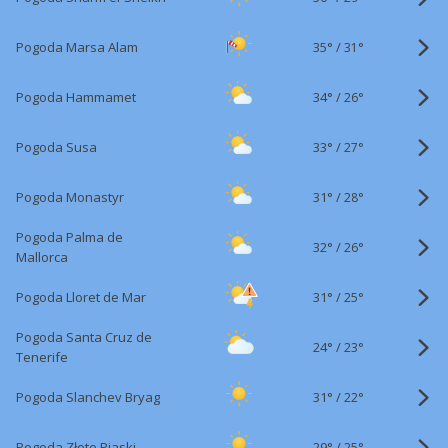
35°
/
Pogoda Marsa Alam
31°
34°
/
Pogoda Hammamet
26°
33°
/
Pogoda Susa
27°
31°
/
Pogoda Monastyr
28°
Pogoda Palma de
32°
/
26°
Mallorca
31°
/
Pogoda Lloret de Mar
25°
Pogoda Santa Cruz de
24°
/
23°
Tenerife
31°
/
Pogoda Slanchev Bryag
22°
29°
/
Pogoda Złote Piaski
25°