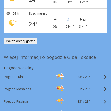
0%
0 l/m²
3 km/h
05 - 06 h
Bezchmurnie
NE
24°
0%
0 l/m²
3 km/h
Pokaż więcej godzin
Więcej informacji o pogodzie Giba i okolice
Pogoda w okolicy
33°
/
Pogoda Tulni
23°
33°
/
Pogoda Masainas
23°
33°
/
Pogoda Piscinas
23°