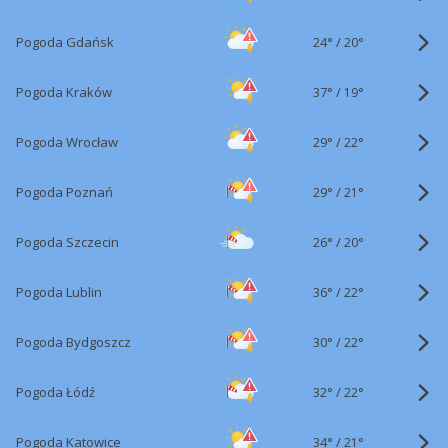
24°
/
Pogoda Gdańsk
20°
37°
/
Pogoda Kraków
19°
29°
/
Pogoda Wrocław
22°
29°
/
Pogoda Poznań
21°
26°
/
Pogoda Szczecin
20°
36°
/
Pogoda Lublin
22°
30°
/
Pogoda Bydgoszcz
22°
32°
/
Pogoda Łódź
22°
34°
/
Pogoda Katowice
21°