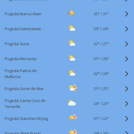
35°
/
Pogoda Marsa Alam
31°
33°
/
Pogoda Hammamet
26°
32°
/
Pogoda Susa
27°
31°
/
Pogoda Monastyr
28°
Pogoda Palma de
32°
/
26°
Mallorca
31°
/
Pogoda Lloret de Mar
25°
Pogoda Santa Cruz de
24°
/
23°
Tenerife
31°
/
Pogoda Slanchev Bryag
22°
29°
/
Pogoda Złote Piaski
25°