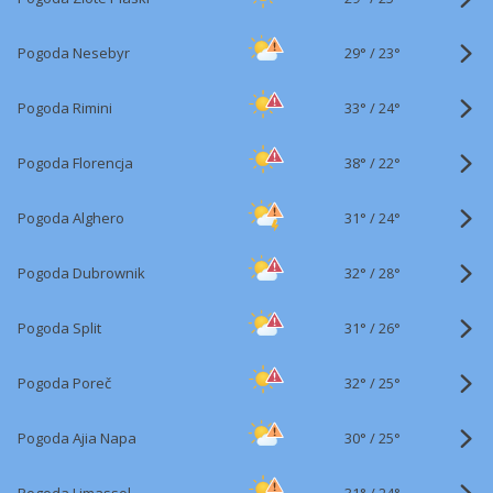
29°
/
Pogoda Nesebyr
23°
33°
/
Pogoda Rimini
24°
38°
/
Pogoda Florencja
22°
31°
/
Pogoda Alghero
24°
32°
/
Pogoda Dubrownik
28°
31°
/
Pogoda Split
26°
32°
/
Pogoda Poreč
25°
30°
/
Pogoda Ajia Napa
25°
31°
/