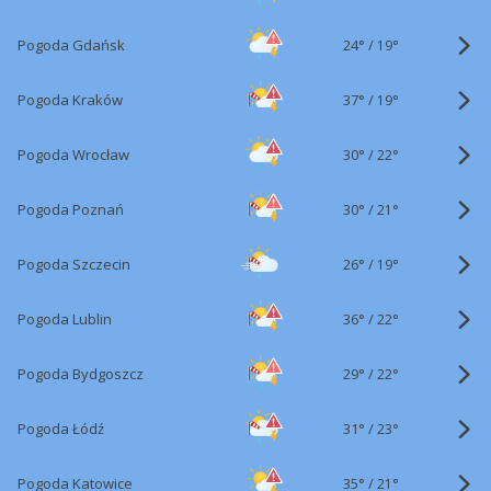
24°
/
Pogoda Gdańsk
19°
37°
/
Pogoda Kraków
19°
30°
/
Pogoda Wrocław
22°
30°
/
Pogoda Poznań
21°
26°
/
Pogoda Szczecin
19°
36°
/
Pogoda Lublin
22°
29°
/
Pogoda Bydgoszcz
22°
31°
/
Pogoda Łódź
23°
35°
/
Pogoda Katowice
21°