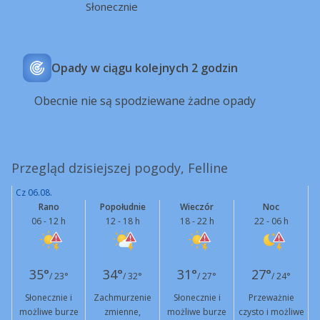
Słonecznie
Opady w ciągu kolejnych 2 godzin
Obecnie nie są spodziewane żadne opady
Przegląd dzisiejszej pogody, Felline
Cz 06.08.
Rano
Popołudnie
Wieczór
Noc
06 - 12 h
12 - 18 h
18 - 22 h
22 - 06 h
35°
34°
31°
27°
/ 23°
/ 32°
/ 27°
/ 24°
Słonecznie i
Zachmurzenie
Słonecznie i
Przeważnie
możliwe burze
zmienne,
możliwe burze
czysto i możliwe