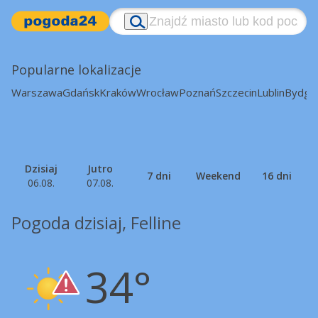
Popularne lokalizacje
Warszawa
Gdańsk
Kraków
Wrocław
Poznań
Szczecin
Lublin
Bydgo
Dzisiaj
Jutro
7 dni
Weekend
16 dni
06.08.
07.08.
Pogoda dzisiaj, Felline
34°