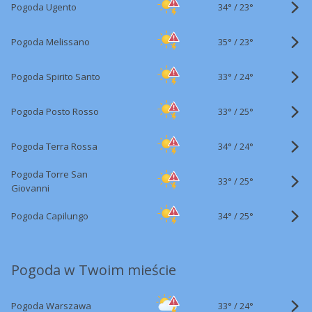
34°
/
Pogoda Ugento
23°
35°
/
Pogoda Melissano
23°
33°
/
Pogoda Spirito Santo
24°
33°
/
Pogoda Posto Rosso
25°
34°
/
Pogoda Terra Rossa
24°
Pogoda Torre San
33°
/
25°
Giovanni
34°
/
Pogoda Capilungo
25°
Pogoda w Twoim mieście
33°
/
Pogoda Warszawa
24°