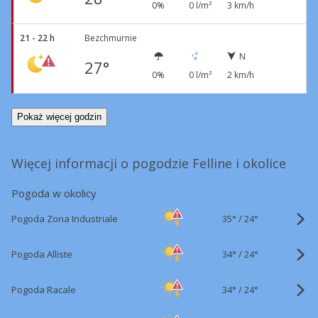
0%
0 l/m²
3 km/h
21 - 22 h
Bezchmurnie
N
27°
0%
0 l/m²
2 km/h
Pokaż więcej godzin
Więcej informacji o pogodzie Felline i okolice
Pogoda w okolicy
35°
/
Pogoda Zona Industriale
24°
34°
/
Pogoda Alliste
24°
34°
/
Pogoda Racale
24°