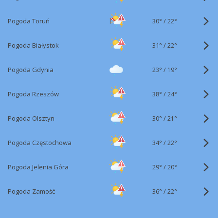
30°
/
Pogoda Toruń
22°
31°
/
Pogoda Białystok
22°
23°
/
Pogoda Gdynia
19°
38°
/
Pogoda Rzeszów
24°
30°
/
Pogoda Olsztyn
21°
34°
/
Pogoda Częstochowa
22°
29°
/
Pogoda Jelenia Góra
20°
36°
/
Pogoda Zamość
22°