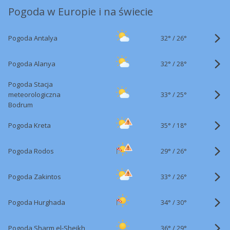
Pogoda w Europie i na świecie
32°
/
Pogoda Antalya
26°
32°
/
Pogoda Alanya
28°
Pogoda Stacja
33°
/
meteorologiczna
25°
Bodrum
35°
/
Pogoda Kreta
18°
29°
/
Pogoda Rodos
26°
33°
/
Pogoda Zakintos
26°
34°
/
Pogoda Hurghada
30°
36°
/
Pogoda Sharm el-Sheikh
29°