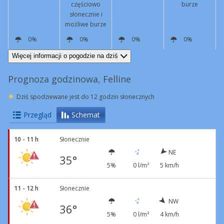
częściowo
burze
słonecznie i
możliwe burze
0%
0%
0%
0%
NE
5 km/h
SW
11 km/h
SW
5 km/h
NE
5 km/h
Więcej informacji o pogodzie na dziś
Prognoza godzinowa, Felline
Dziś spodziewane jest do 12 godzin słonecznych
Przegląd
Schemat
10 - 11 h
Słonecznie
NE
35°
5%
0 l/m²
5 km/h
11 - 12 h
Słonecznie
NW
36°
5%
0 l/m²
4 km/h