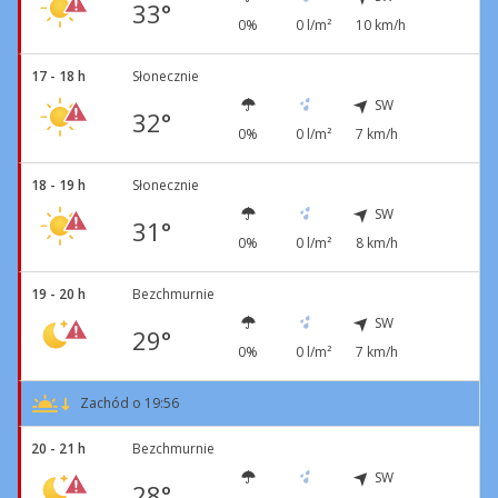
33°
0%
0 l/m²
10 km/h
17 - 18 h
Słonecznie
SW
32°
0%
0 l/m²
7 km/h
18 - 19 h
Słonecznie
SW
31°
0%
0 l/m²
8 km/h
19 - 20 h
Bezchmurnie
SW
29°
0%
0 l/m²
7 km/h
Zachód o 19:56
20 - 21 h
Bezchmurnie
SW
28°