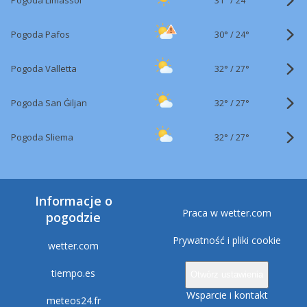
Pogoda Limassol
24°
30°
/
Pogoda Pafos
24°
32°
/
Pogoda Valletta
27°
32°
/
Pogoda San Ġiljan
27°
32°
/
Pogoda Sliema
27°
Informacje o
Praca w wetter.com
pogodzie
Prywatność i pliki cookie
wetter.com
tiempo.es
Otwórz ustawienia
Wsparcie i kontakt
meteos24.fr