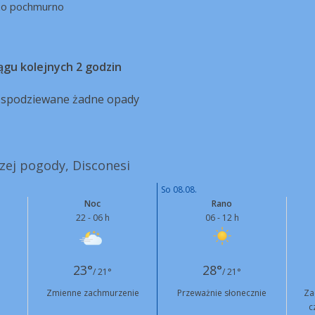
zo pochmurno
ągu kolejnych 2 godzin
ą spodziewane żadne opady
szej pogody, Disconesi
So 08.08.
Noc
Rano
22 - 06 h
06 - 12 h
23°
28°
/ 21°
/ 21°
Zmienne zachmurzenie
Przeważnie słonecznie
Za
c