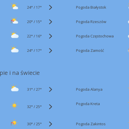
24°
/
Pogoda Białystok
17°
20°
/
Pogoda Rzeszów
15°
22°
/
Pogoda Częstochowa
16°
24°
/
Pogoda Zamość
17°
ie i na świecie
31°
/
Pogoda Alanya
27°
Pogoda Kreta
32°
/
25°
30°
/
Pogoda Zakintos
25°