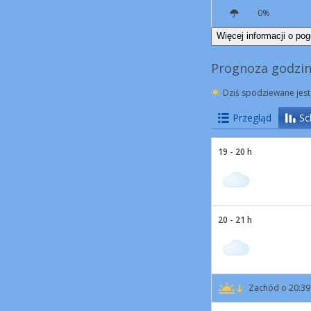
0%
SW
4 km/h
Więcej informacji o pog
Prognoza godzin
Dziś spodziewane jest
Przegląd
Sc
19 - 20 h
20 - 21 h
Zachód o 20:39