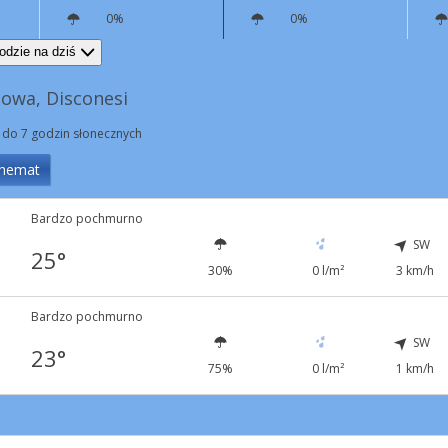
0%
0%
NE
7 km/h
NE
5 km/h
odzie na dziś
owa, Disconesi
 do 7 godzin słonecznych
hemat
Bardzo pochmurno
SW
25°
30%
0 l/m²
3 km/h
Bardzo pochmurno
SW
23°
75%
0 l/m²
1 km/h