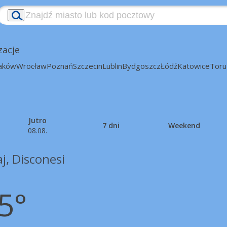
zacje
aków
Wrocław
Poznań
Szczecin
Lublin
Bydgoszcz
Łódź
Katowice
Toru
Jutro
7 dni
Weekend
08.08.
j, Disconesi
5°