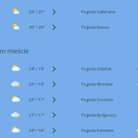
29°
/
Pogoda Salterana
21°
30°
/
Pogoda Nascio
20°
m mieście
24°
/
Pogoda Gdańsk
19°
22°
/
Pogoda Wrocław
19°
23°
/
Pogoda Szczecin
17°
21°
/
Pogoda Bydgoszcz
17°
24°
/
Pogoda Katowice
18°