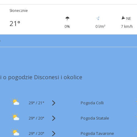
Słonecznie
NE
21°
0%
0 l/m²
7 km/h
6
i o pogodzie Disconesi i okolice
29°
/
Pogoda Colli
21°
29°
/
Pogoda Statale
20°
29°
/
Pogoda Tavarone
20°