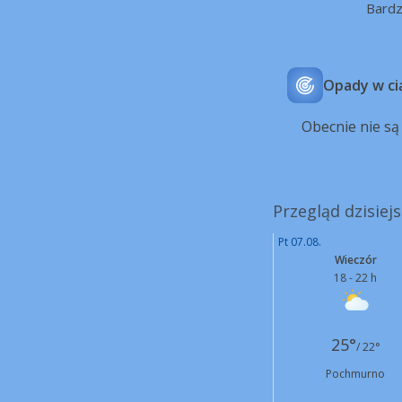
Bard
Opady w ci
Obecnie nie s
Przegląd dzisiej
Pt 07.08.
Wieczór
18 - 22 h
25°
/ 22°
Pochmurno