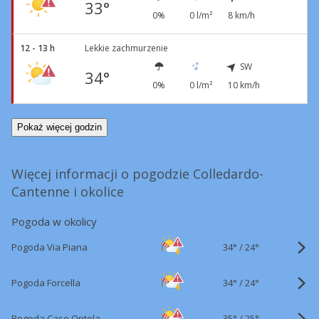
33°
0%
0 l/m²
8 km/h
12 - 13 h
Lekkie zachmurzenie
SW
34°
0%
0 l/m²
10 km/h
Pokaż więcej godzin
Więcej informacji o pogodzie Colledardo-
Cantenne i okolice
Pogoda w okolicy
34°
/
Pogoda Via Piana
24°
34°
/
Pogoda Forcella
24°
35°
/
Pogoda Case Ontola
25°