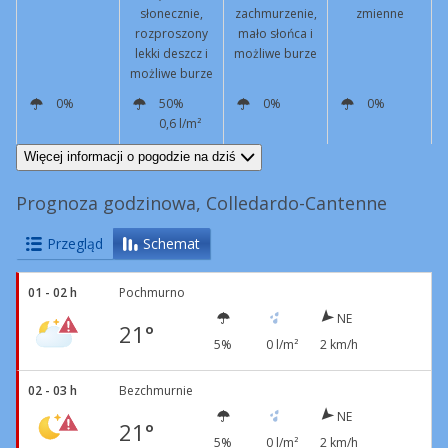
słonecznie,
zachmurzenie,
zmienne
rozproszony
mało słońca i
lekki deszcz i
możliwe burze
możliwe burze
0%
50%
0%
0%
0,6 l/m²
SW
3 km/h
N
9 km/h
Podmuchy
44 km/h
NW
4 km/h
NE
2 km/h
Więcej informacji o pogodzie na dziś
Prognoza godzinowa, Colledardo-Cantenne
Przegląd
Schemat
01 - 02 h
Pochmurno
NE
21°
5%
0 l/m²
2 km/h
02 - 03 h
Bezchmurnie
NE
21°
5%
0 l/m²
2 km/h