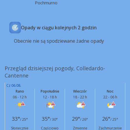
Pochmurno
Opady w ciągu kolejnych 2 godzin
Obecnie nie są spodziewane żadne opady
Przegląd dzisiejszej pogody, Colledardo-
Cantenne
Cz 06.08.
Rano
Popołudnie
Wieczór
Noc
06 - 12 h
12 - 18 h
18 - 22 h
22 - 06 h
33°
35°
29°
26°
/ 25°
/ 30°
/ 26°
/ 25°
Słonecznie
Częściowo
Zmienne
Zachmurzenie