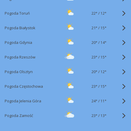
22°
/
Pogoda Toruń
12°
21°
/
Pogoda Białystok
15°
20°
/
Pogoda Gdynia
14°
23°
/
Pogoda Rzeszów
15°
20°
/
Pogoda Olsztyn
12°
23°
/
Pogoda Częstochowa
15°
24°
/
Pogoda Jelenia Góra
11°
23°
/
Pogoda Zamość
13°