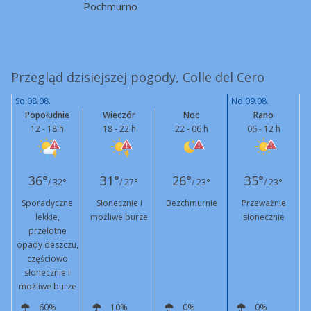
Pochmurno
Przegląd dzisiejszej pogody, Colle del Cero
So 08.08.
Nd 09.08.
Popołudnie
Wieczór
Noc
Rano
12 - 18 h
18 - 22 h
22 - 06 h
06 - 12 h
36°
31°
26°
35°
/ 32°
/ 27°
/ 23°
/ 23°
Sporadyczne
Słonecznie i
Bezchmurnie
Przeważnie
lekkie,
możliwe burze
słonecznie
przelotne
opady deszczu,
częściowo
słonecznie i
możliwe burze
60%
10%
0%
0%