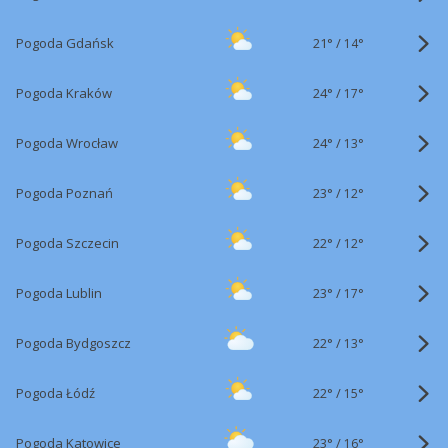
21°
/
Pogoda Gdańsk
14°
24°
/
Pogoda Kraków
17°
24°
/
Pogoda Wrocław
13°
23°
/
Pogoda Poznań
12°
22°
/
Pogoda Szczecin
12°
23°
/
Pogoda Lublin
17°
22°
/
Pogoda Bydgoszcz
13°
22°
/
Pogoda Łódź
15°
23°
/
Pogoda Katowice
16°