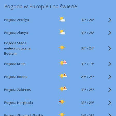
Pogoda w Europie i na świecie
32°
/
Pogoda Antalya
26°
33°
/
Pogoda Alanya
28°
Pogoda Stacja
33°
/
meteorologiczna
24°
Bodrum
33°
/
Pogoda Kreta
19°
29°
/
Pogoda Rodos
25°
33°
/
Pogoda Zakintos
25°
33°
/
Pogoda Hurghada
29°
36°
/
Pogoda Sharm el-Sheikh
28°