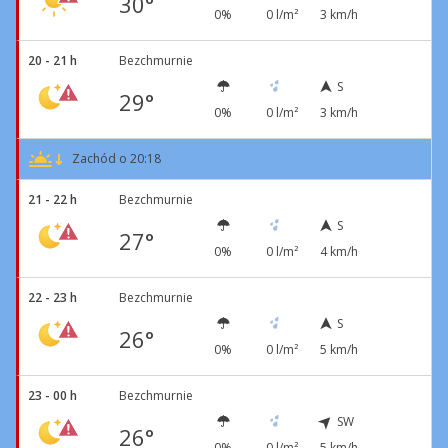
30°
0%
0 l/m²
3 km/h
20 - 21 h
Bezchmurnie
S
29°
0%
0 l/m²
3 km/h
Zachód o 20:18
21 - 22 h
Bezchmurnie
S
27°
0%
0 l/m²
4 km/h
22 - 23 h
Bezchmurnie
S
26°
0%
0 l/m²
5 km/h
23 - 00 h
Bezchmurnie
SW
26°
0%
0 l/m²
5 km/h