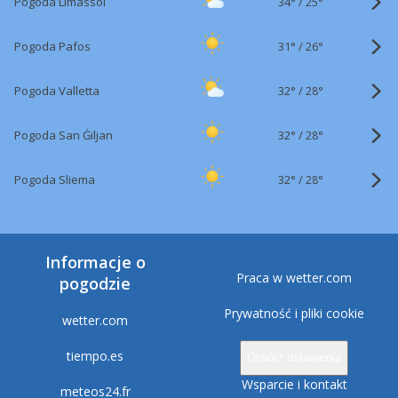
34°
/
Pogoda Limassol
25°
31°
/
Pogoda Pafos
26°
32°
/
Pogoda Valletta
28°
32°
/
Pogoda San Ġiljan
28°
32°
/
Pogoda Sliema
28°
Informacje o
Praca w wetter.com
pogodzie
Prywatność i pliki cookie
wetter.com
tiempo.es
Otwórz ustawienia
Wsparcie i kontakt
meteos24.fr