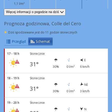
1,1 l/m²
E
8 km/h
S
3 km/h
S
4 km/h
S
4 km/h
Więcej informacji o pogodzie na dziś
Prognoza godzinowa, Colle del Cero
Dziś spodziewane jest do 11 godzin słonecznych
Przegląd
Schemat
17 - 18 h
Słonecznie
E
31°
30%
0 l/m²
6 km/h
18 - 19 h
Słonecznie
NE
31°
30%
0 l/m²
3 km/h
19 - 20 h
Słonecznie
N