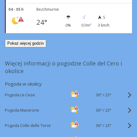
04 - 05 h
Bezchmurnie
S
24°
0%
0 l/m²
3 km/h
Pokaż więcej godzin
Więcej informacji o pogodzie Colle del Cero i
okolice
Pogoda w okolicy
36°
/
Pogoda Le Cese
23°
36°
/
Pogoda Macerone
23°
36°
/
Pogoda Colle delle Torce
23°