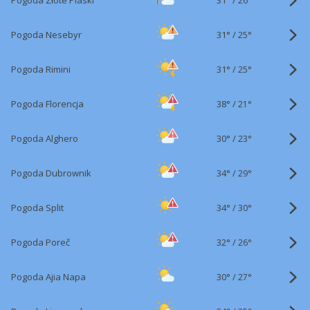
Pogoda Złote Piaski
26°
31°
/
Pogoda Nesebyr
25°
31°
/
Pogoda Rimini
25°
38°
/
Pogoda Florencja
21°
30°
/
Pogoda Alghero
23°
34°
/
Pogoda Dubrownik
29°
34°
/
Pogoda Split
30°
32°
/
Pogoda Poreč
26°
30°
/
Pogoda Ajia Napa
27°