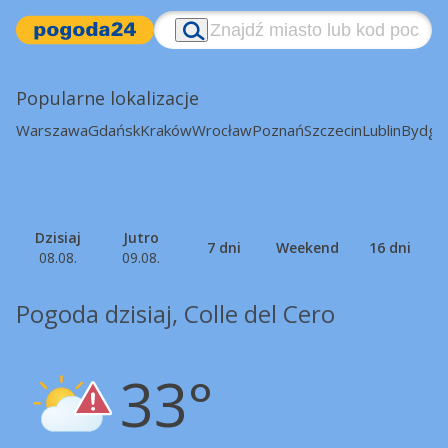
Popularne lokalizacje
Warszawa
Gdańsk
Kraków
Wrocław
Poznań
Szczecin
Lublin
Bydgo
Dzisiaj
Jutro
7 dni
Weekend
16 dni
08.08.
09.08.
Pogoda dzisiaj, Colle del Cero
33°