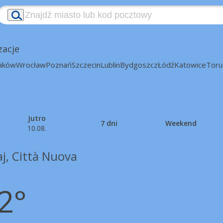
zacje
aków
Wrocław
Poznań
Szczecin
Lublin
Bydgoszcz
Łódź
Katowice
Toru
Jutro
7 dni
Weekend
10.08.
j, Città Nuova
2°