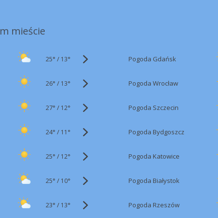
m mieście
25°
/
Pogoda Gdańsk
13°
26°
/
Pogoda Wrocław
13°
27°
/
Pogoda Szczecin
12°
24°
/
Pogoda Bydgoszcz
11°
25°
/
Pogoda Katowice
12°
25°
/
Pogoda Białystok
10°
23°
/
Pogoda Rzeszów
13°