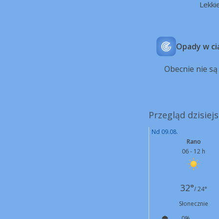
Lekki
Opady w ci
Obecnie nie s
Przegląd dzisiej
Nd 09.08.
Rano
06 - 12 h
32°
/ 24°
Słonecznie
0%