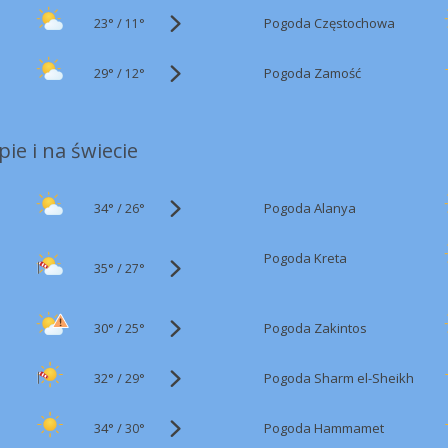
23°
/
Pogoda Częstochowa
11°
29°
/
Pogoda Zamość
12°
ie i na świecie
34°
/
Pogoda Alanya
26°
Pogoda Kreta
35°
/
27°
30°
/
Pogoda Zakintos
25°
32°
/
Pogoda Sharm el-Sheikh
29°
34°
/
Pogoda Hammamet
30°