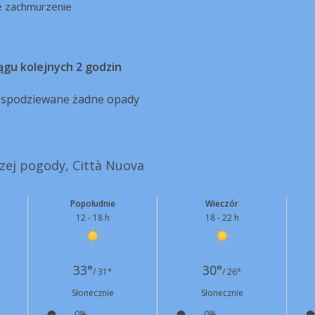
e zachmurzenie
ągu kolejnych 2 godzin
ą spodziewane żadne opady
szej pogody, Città Nuova
Popołudnie
Wieczór
12 - 18 h
18 - 22 h
33°
30°
/ 31°
/ 26°
Słonecznie
Słonecznie
0%
0%