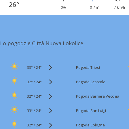
26°
0%
0 l/m²
7 km/h
i o pogodzie Città Nuova i okolice
33°
/
Pogoda Triest
24°
32°
/
Pogoda Scorcola
24°
32°
/
Pogoda Barriera Vecchia
24°
33°
/
Pogoda San Luigi
24°
32°
/
Pogoda Cologna
24°