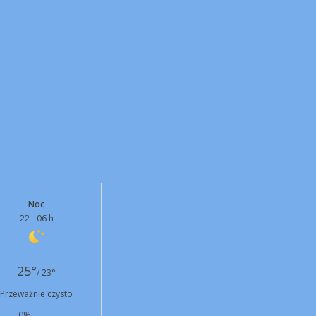
Noc
22 - 06 h
25°
/ 23°
Przeważnie czysto
0%