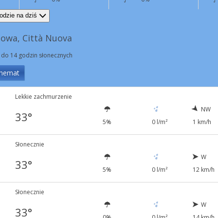
W
12 km/h
E
4 km/h
odzie na dziś
owa, Città Nuova
 do 14 godzin słonecznych
hemat
Lekkie zachmurzenie
NW
33°
5%
0 l/m²
1 km/h
Słonecznie
W
33°
5%
0 l/m²
12 km/h
Słonecznie
W
33°
0%
0 l/m²
14 km/h