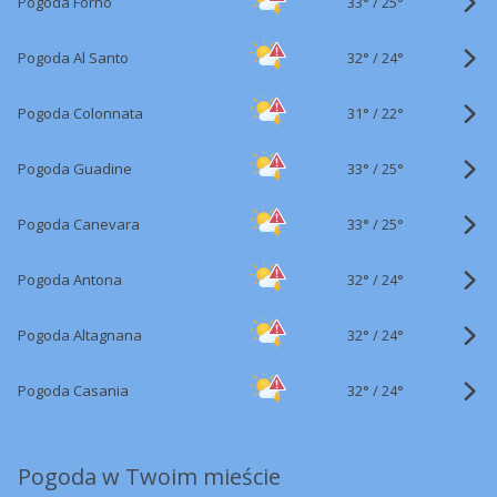
33°
/
Pogoda Forno
25°
32°
/
Pogoda Al Santo
24°
31°
/
Pogoda Colonnata
22°
33°
/
Pogoda Guadine
25°
33°
/
Pogoda Canevara
25°
32°
/
Pogoda Antona
24°
32°
/
Pogoda Altagnana
24°
32°
/
Pogoda Casania
24°
Pogoda w Twoim mieście