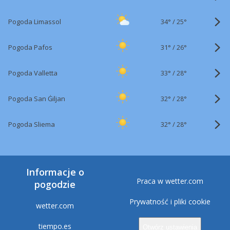
34°
/
Pogoda Limassol
25°
31°
/
Pogoda Pafos
26°
33°
/
Pogoda Valletta
28°
32°
/
Pogoda San Ġiljan
28°
32°
/
Pogoda Sliema
28°
Informacje o
Praca w wetter.com
pogodzie
Prywatność i pliki cookie
wetter.com
tiempo.es
Otwórz ustawienia