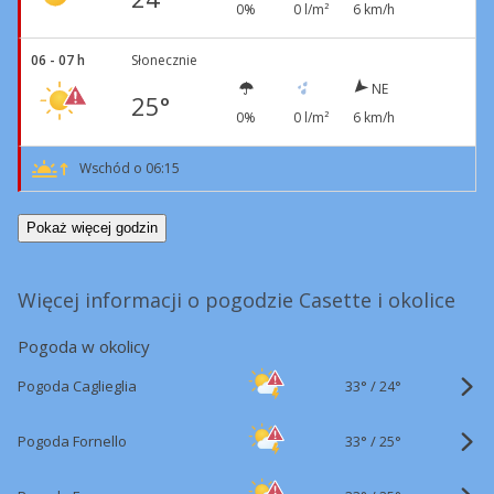
0%
0 l/m²
6 km/h
06 - 07 h
Słonecznie
NE
25°
0%
0 l/m²
6 km/h
Wschód o 06:15
Pokaż więcej godzin
Więcej informacji o pogodzie Casette i okolice
Pogoda w okolicy
33°
/
Pogoda Caglieglia
24°
33°
/
Pogoda Fornello
25°