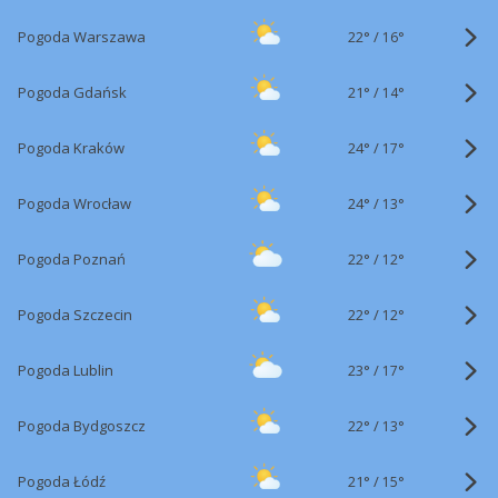
22°
/
Pogoda Warszawa
16°
21°
/
Pogoda Gdańsk
14°
24°
/
Pogoda Kraków
17°
24°
/
Pogoda Wrocław
13°
22°
/
Pogoda Poznań
12°
22°
/
Pogoda Szczecin
12°
23°
/
Pogoda Lublin
17°
22°
/
Pogoda Bydgoszcz
13°
21°
/
Pogoda Łódź
15°