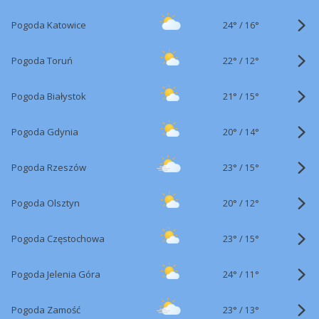
24°
/
Pogoda Katowice
16°
22°
/
Pogoda Toruń
12°
21°
/
Pogoda Białystok
15°
20°
/
Pogoda Gdynia
14°
23°
/
Pogoda Rzeszów
15°
20°
/
Pogoda Olsztyn
12°
23°
/
Pogoda Częstochowa
15°
24°
/
Pogoda Jelenia Góra
11°
23°
/
Pogoda Zamość
13°