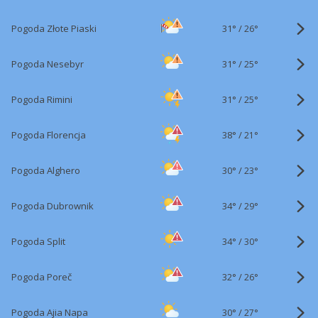
31°
/
Pogoda Złote Piaski
26°
31°
/
Pogoda Nesebyr
25°
31°
/
Pogoda Rimini
25°
38°
/
Pogoda Florencja
21°
30°
/
Pogoda Alghero
23°
34°
/
Pogoda Dubrownik
29°
34°
/
Pogoda Split
30°
32°
/
Pogoda Poreč
26°
30°
/
Pogoda Ajia Napa
27°