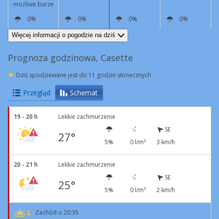
możliwe burze
0%
0%
0%
0%
SE
3 km/h
NE
5 km/h
SW
6 km/h
SW
9 km/h
Więcej informacji o pogodzie na dziś
Prognoza godzinowa, Casette
Dziś spodziewane jest do 11 godzin słonecznych
Przegląd
Schemat
19 - 20 h
Lekkie zachmurzenie
SE
27°
5%
0 l/m²
3 km/h
20 - 21 h
Lekkie zachmurzenie
SE
25°
5%
0 l/m²
2 km/h
Zachód o 20:35