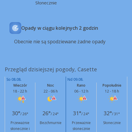
Słonecznie
Opady w ciągu kolejnych 2 godzin
Obecnie nie są spodziewane żadne opady
Przegląd dzisiejszej pogody, Casette
So 08.08.
Nd 09.08.
Wieczór
Noc
Rano
Popołudnie
18 - 22 h
22 - 06 h
06 - 12 h
12 - 18 h
30°
26°
31°
32°
/ 26°
/ 24°
/ 24°
/ 31°
Przeważnie
Bezchmurnie
Przeważnie
Słonecznie
słonecznie i
słonecznie