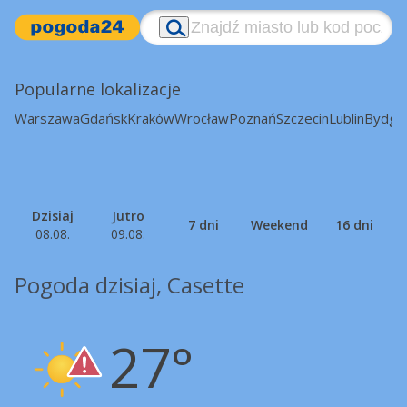
Popularne lokalizacje
Warszawa
Gdańsk
Kraków
Wrocław
Poznań
Szczecin
Lublin
Bydgo
Dzisiaj
Jutro
7 dni
Weekend
16 dni
08.08.
09.08.
Pogoda dzisiaj, Casette
27°