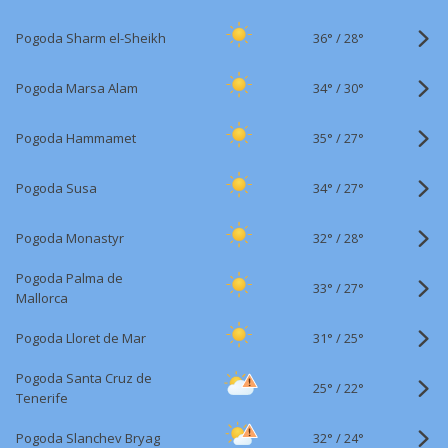
36°
/
Pogoda Sharm el-Sheikh
28°
34°
/
Pogoda Marsa Alam
30°
35°
/
Pogoda Hammamet
27°
34°
/
Pogoda Susa
27°
32°
/
Pogoda Monastyr
28°
Pogoda Palma de
33°
/
27°
Mallorca
31°
/
Pogoda Lloret de Mar
25°
Pogoda Santa Cruz de
25°
/
22°
Tenerife
32°
/
Pogoda Slanchev Bryag
24°