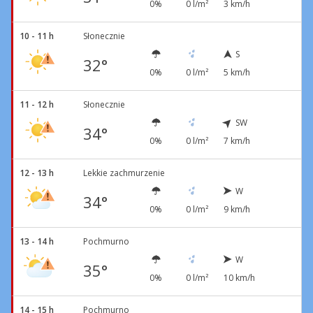
0%
0 l/m²
3 km/h
10 - 11 h
Słonecznie
S
32°
0%
0 l/m²
5 km/h
11 - 12 h
Słonecznie
SW
34°
0%
0 l/m²
7 km/h
12 - 13 h
Lekkie zachmurzenie
W
34°
0%
0 l/m²
9 km/h
13 - 14 h
Pochmurno
W
35°
0%
0 l/m²
10 km/h
14 - 15 h
Pochmurno