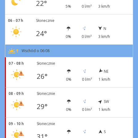
22°
5%
0 l/m²
3 km/h
06 - 07 h
Słonecznie
N
24°
0%
0 l/m²
3 km/h
Wschód o 06:08
07 - 08 h
Słonecznie
NE
26°
0%
0 l/m²
1 km/h
08 - 09 h
Słonecznie
SW
29°
0%
0 l/m²
1 km/h
09 - 10 h
Słonecznie
S
31°