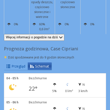
opady deszczu,
częściowo
częściowo
słonecznie
słonecznie i
wietrznie
0%
60%
0%
0%
0,6 l/m²
N
3 km/h
SW
9 km/h
Podmuchy
41 km/h
N
4 km/h
N
4 km/h
Więcej informacji o pogodzie na dziś
Prognoza godzinowa, Case Cipriani
Dziś spodziewane jest do 9 godzin słonecznych
Przegląd
Schemat
04 - 05 h
Bezchmurnie
N
22°
5%
0 l/m²
3 km/h
05 - 06 h
Bezchmurnie
N