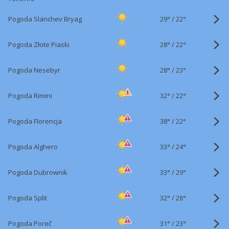
29°
/
Pogoda Slanchev Bryag
22°
28°
/
Pogoda Złote Piaski
22°
28°
/
Pogoda Nesebyr
23°
32°
/
Pogoda Rimini
22°
38°
/
Pogoda Florencja
22°
33°
/
Pogoda Alghero
24°
33°
/
Pogoda Dubrownik
29°
32°
/
Pogoda Split
28°
31°
/
Pogoda Poreč
23°