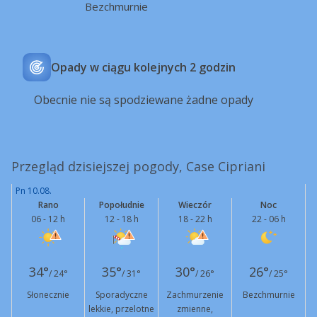
Bezchmurnie
Opady w ciągu kolejnych 2 godzin
Obecnie nie są spodziewane żadne opady
Przegląd dzisiejszej pogody, Case Cipriani
Pn 10.08.
Rano
Popołudnie
Wieczór
Noc
06 - 12 h
12 - 18 h
18 - 22 h
22 - 06 h
34°
35°
30°
26°
/ 24°
/ 31°
/ 26°
/ 25°
Słonecznie
Sporadyczne
Zachmurzenie
Bezchmurnie
lekkie, przelotne
zmienne,