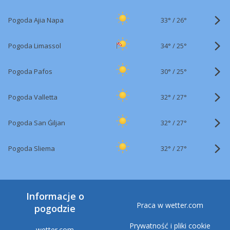
33°
/
Pogoda Ajia Napa
26°
34°
/
Pogoda Limassol
25°
30°
/
Pogoda Pafos
25°
32°
/
Pogoda Valletta
27°
32°
/
Pogoda San Ġiljan
27°
32°
/
Pogoda Sliema
27°
Informacje o
Praca w wetter.com
pogodzie
Prywatność i pliki cookie
wetter.com