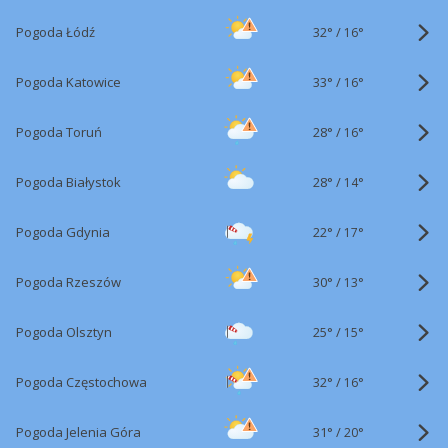
32°
/
Pogoda Łódź
16°
33°
/
Pogoda Katowice
16°
28°
/
Pogoda Toruń
16°
28°
/
Pogoda Białystok
14°
22°
/
Pogoda Gdynia
17°
30°
/
Pogoda Rzeszów
13°
25°
/
Pogoda Olsztyn
15°
32°
/
Pogoda Częstochowa
16°
31°
/
Pogoda Jelenia Góra
20°