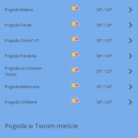
36°
/
Pogoda Matino
24°
36°
/
Pogoda Parati
24°
35°
/
Pogoda Zona P.I.P.
23°
36°
/
Pogoda Parabita
24°
Pogoda La Comune-
35°
/
23°
Terrisi
35°
/
Pogoda Melissano
24°
36°
/
Pogoda Schillanti
23°
Pogoda w Twoim mieście