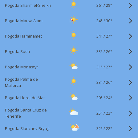
36°
/
Pogoda Sharm el-Sheikh
28°
34°
/
Pogoda Marsa Alam
30°
34°
/
Pogoda Hammamet
27°
33°
/
Pogoda Susa
26°
31°
/
Pogoda Monastyr
27°
Pogoda Palma de
33°
/
26°
Mallorca
30°
/
Pogoda Lloret de Mar
24°
Pogoda Santa Cruz de
25°
/
22°
Tenerife
32°
/
Pogoda Slanchev Bryag
22°