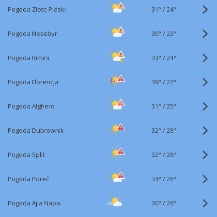
31°
/
Pogoda Złote Piaski
24°
30°
/
Pogoda Nesebyr
23°
33°
/
Pogoda Rimini
24°
39°
/
Pogoda Florencja
22°
31°
/
Pogoda Alghero
25°
32°
/
Pogoda Dubrownik
28°
32°
/
Pogoda Split
28°
34°
/
Pogoda Poreč
26°
30°
/
Pogoda Ajia Napa
26°