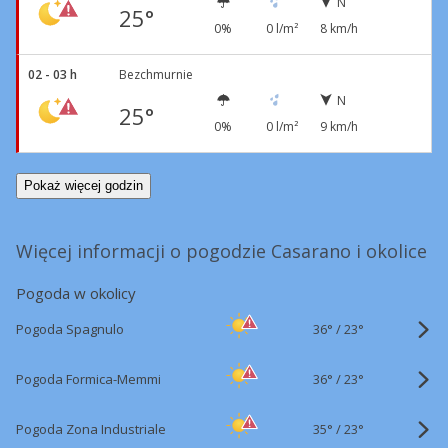
N
25°
0%
0 l/m²
8 km/h
02 - 03 h
Bezchmurnie
N
25°
0%
0 l/m²
9 km/h
Pokaż więcej godzin
Więcej informacji o pogodzie Casarano i okolice
Pogoda w okolicy
36°
/
Pogoda Spagnulo
23°
36°
/
Pogoda Formica-Memmi
23°
35°
/
Pogoda Zona Industriale
23°