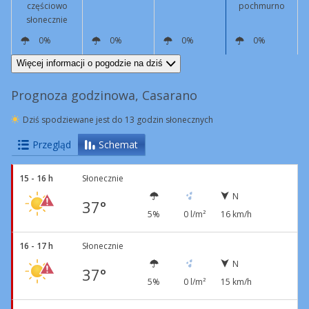
częściowo
pochmurno
słonecznie
0%
0%
0%
0%
N
15 km/h
N
8 km/h
N
10 km/h
N
17 km/h
Więcej informacji o pogodzie na dziś
Prognoza godzinowa, Casarano
Dziś spodziewane jest do 13 godzin słonecznych
Przegląd
Schemat
15 - 16 h
Słonecznie
N
37°
5%
0 l/m²
16 km/h
16 - 17 h
Słonecznie
N
37°
5%
0 l/m²
15 km/h