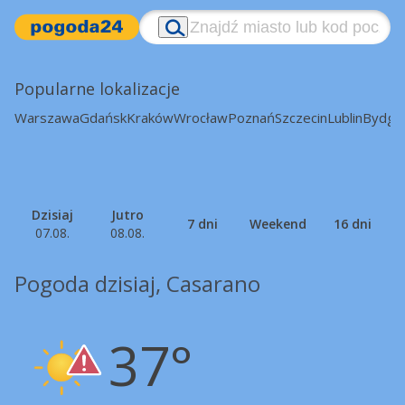
Popularne lokalizacje
Warszawa
Gdańsk
Kraków
Wrocław
Poznań
Szczecin
Lublin
Bydgo
Dzisiaj
Jutro
7 dni
Weekend
16 dni
07.08.
08.08.
Pogoda dzisiaj, Casarano
37°