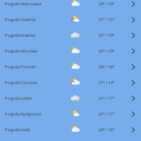
24°
/
Pogoda Warszawa
19°
21°
/
Pogoda Gdańsk
15°
22°
/
Pogoda Kraków
19°
25°
/
Pogoda Wrocław
19°
24°
/
Pogoda Poznań
18°
21°
/
Pogoda Szczecin
14°
21°
/
Pogoda Lublin
17°
23°
/
Pogoda Bydgoszcz
17°
24°
/
Pogoda Łódź
18°