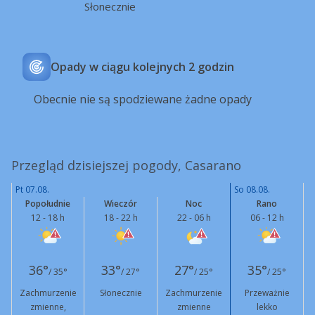
Słonecznie
Opady w ciągu kolejnych 2 godzin
Obecnie nie są spodziewane żadne opady
Przegląd dzisiejszej pogody, Casarano
Pt 07.08.
So 08.08.
Popołudnie
Wieczór
Noc
Rano
12 - 18 h
18 - 22 h
22 - 06 h
06 - 12 h
36°
33°
27°
35°
/ 35°
/ 27°
/ 25°
/ 25°
Zachmurzenie
Słonecznie
Zachmurzenie
Przeważnie
zmienne,
zmienne
lekko