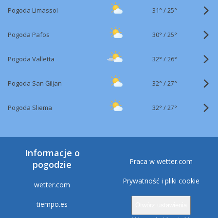
31°
/
Pogoda Limassol
25°
30°
/
Pogoda Pafos
25°
32°
/
Pogoda Valletta
26°
32°
/
Pogoda San Ġiljan
27°
32°
/
Pogoda Sliema
27°
Informacje o
Praca w wetter.com
pogodzie
Prywatność i pliki cookie
wetter.com
tiempo.es
Otwórz ustawienia