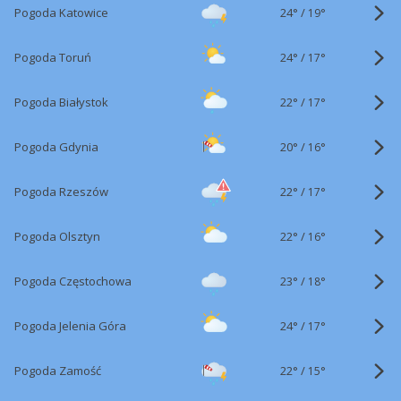
24°
/
Pogoda Katowice
19°
24°
/
Pogoda Toruń
17°
22°
/
Pogoda Białystok
17°
20°
/
Pogoda Gdynia
16°
22°
/
Pogoda Rzeszów
17°
22°
/
Pogoda Olsztyn
16°
23°
/
Pogoda Częstochowa
18°
24°
/
Pogoda Jelenia Góra
17°
22°
/
Pogoda Zamość
15°