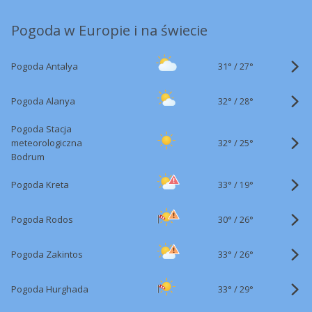
Pogoda w Europie i na świecie
31°
/
Pogoda Antalya
27°
32°
/
Pogoda Alanya
28°
Pogoda Stacja
32°
/
meteorologiczna
25°
Bodrum
33°
/
Pogoda Kreta
19°
30°
/
Pogoda Rodos
26°
33°
/
Pogoda Zakintos
26°
33°
/
Pogoda Hurghada
29°