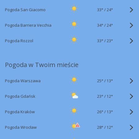
33°
/
Pogoda San Giacomo
24°
34°
/
Pogoda Barriera Vecchia
24°
33°
/
Pogoda Rozzol
23°
Pogoda w Twoim mieście
25°
/
Pogoda Warszawa
13°
23°
/
Pogoda Gdańsk
12°
26°
/
Pogoda Kraków
13°
28°
/
Pogoda Wrocław
12°