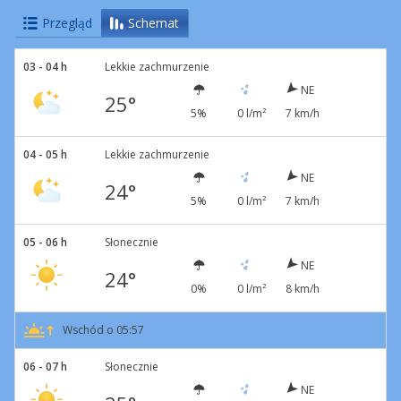
Przegląd
Schemat
03 - 04 h
Lekkie zachmurzenie
NE
25°
5%
0 l/m²
7 km/h
04 - 05 h
Lekkie zachmurzenie
NE
24°
5%
0 l/m²
7 km/h
05 - 06 h
Słonecznie
NE
24°
0%
0 l/m²
8 km/h
Wschód o 05:57
06 - 07 h
Słonecznie
NE