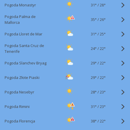
31°
/
Pogoda Monastyr
28°
Pogoda Palma de
35°
/
26°
Mallorca
31°
/
Pogoda Lloret de Mar
25°
Pogoda Santa Cruz de
24°
/
22°
Tenerife
29°
/
Pogoda Slanchev Bryag
22°
29°
/
Pogoda Złote Piaski
22°
28°
/
Pogoda Nesebyr
23°
31°
/
Pogoda Rimini
23°
38°
/
Pogoda Florencja
22°