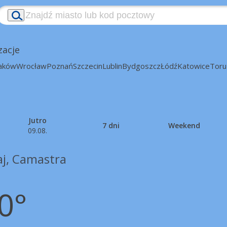
zacje
aków
Wrocław
Poznań
Szczecin
Lublin
Bydgoszcz
Łódź
Katowice
Toru
Jutro
7 dni
Weekend
09.08.
aj, Camastra
0°