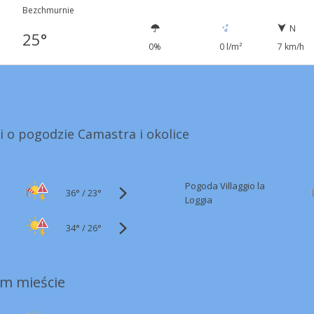
Bezchmurnie
N
25°
0%
0 l/m²
7 km/h
i o pogodzie Camastra i okolice
Pogoda Villaggio la
36°
/
23°
Loggia
34°
/
26°
m mieście