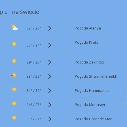
ie i na świecie
32°
/
Pogoda Alanya
26°
Pogoda Kreta
33°
/
24°
29°
/
Pogoda Zakintos
25°
33°
/
Pogoda Sharm el-Sheikh
29°
34°
/
Pogoda Hammamet
30°
34°
/
Pogoda Monastyr
27°
33°
/
Pogoda Lloret de Mar
27°