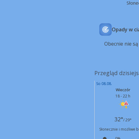
Słone
Opady w ci
Obecnie nie s
Przegląd dzisiej
So 08.08.
Wieczór
18 - 22 h
32°
/ 29°
Słonecznie i możliwe 
0%