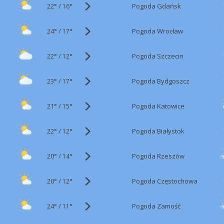
22°
/
Pogoda Gdańsk
16°
24°
/
Pogoda Wrocław
17°
22°
/
Pogoda Szczecin
12°
23°
/
Pogoda Bydgoszcz
17°
21°
/
Pogoda Katowice
15°
22°
/
Pogoda Białystok
12°
20°
/
Pogoda Rzeszów
14°
20°
/
Pogoda Częstochowa
12°
24°
/
Pogoda Zamość
11°