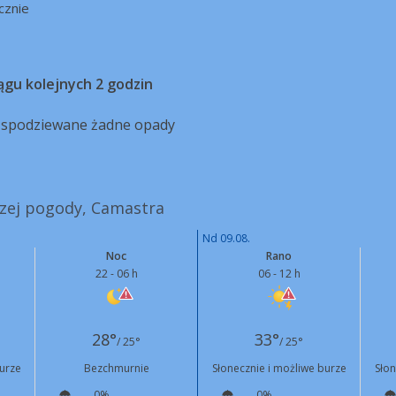
cznie
ągu kolejnych 2 godzin
ą spodziewane żadne opady
szej pogody, Camastra
Nd 09.08.
Noc
Rano
22 - 06 h
06 - 12 h
28°
33°
/ 25°
/ 25°
burze
Bezchmurnie
Słonecznie i możliwe burze
Słon
0%
0%