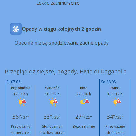
Lekkie zachmurzenie
Opady w ciągu kolejnych 2 godzin
Obecnie nie są spodziewane żadne opady
Przegląd dzisiejszej pogody, Bivio di Doganella
Pt 07.08.
So 08.08.
Popołudnie
Wieczór
Noc
Rano
12 - 18 h
18 - 22 h
22 - 06 h
06 - 12 h
36°
33°
27°
34°
/ 34°
/ 28°
/ 25°
/ 25°
Przeważnie
Słonecznie i
Bezchmurnie
Przeważnie
słonecznie i
możliwe burze
słonecznie