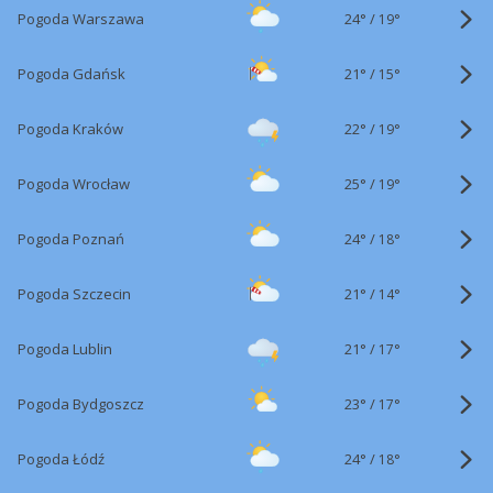
24°
/
Pogoda Warszawa
19°
21°
/
Pogoda Gdańsk
15°
22°
/
Pogoda Kraków
19°
25°
/
Pogoda Wrocław
19°
24°
/
Pogoda Poznań
18°
21°
/
Pogoda Szczecin
14°
21°
/
Pogoda Lublin
17°
23°
/
Pogoda Bydgoszcz
17°
24°
/
Pogoda Łódź
18°