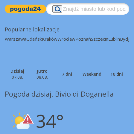
Popularne lokalizacje
Warszawa
Gdańsk
Kraków
Wrocław
Poznań
Szczecin
Lublin
Bydgo
Dzisiaj
Jutro
7 dni
Weekend
16 dni
07.08.
08.08.
Pogoda dzisiaj, Bivio di Doganella
34°