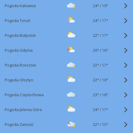
24°
/
Pogoda Katowice
19°
24°
/
Pogoda Toruń
17°
22°
/
Pogoda Białystok
17°
20°
/
Pogoda Gdynia
16°
22°
/
Pogoda Rzeszów
17°
22°
/
Pogoda Olsztyn
16°
23°
/
Pogoda Częstochowa
18°
24°
/
Pogoda Jelenia Góra
17°
22°
/
Pogoda Zamość
15°