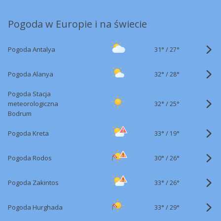
Pogoda w Europie i na świecie
31°
/
Pogoda Antalya
27°
32°
/
Pogoda Alanya
28°
Pogoda Stacja
32°
/
meteorologiczna
25°
Bodrum
33°
/
Pogoda Kreta
19°
30°
/
Pogoda Rodos
26°
33°
/
Pogoda Zakintos
26°
33°
/
Pogoda Hurghada
29°