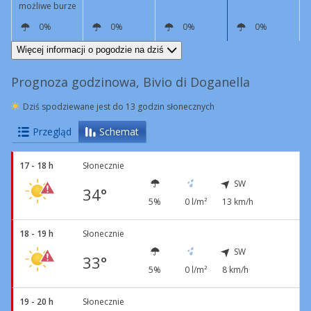
możliwe burze
0%
0%
0%
0%
SW
14 km/h
W
6 km/h
N
4 km/h
S
6 km/h
Więcej informacji o pogodzie na dziś
Prognoza godzinowa, Bivio di Doganella
Dziś spodziewane jest do 13 godzin słonecznych
Przegląd
Schemat
17 - 18 h
Słonecznie
SW
34°
5%
0 l/m²
13 km/h
18 - 19 h
Słonecznie
SW
33°
5%
0 l/m²
8 km/h
19 - 20 h
Słonecznie