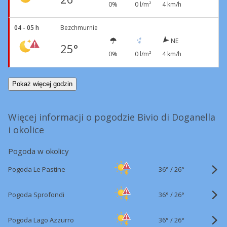
0%
0 l/m²
4 km/h
04 - 05 h
Bezchmurnie
NE
25°
0%
0 l/m²
4 km/h
Pokaż więcej godzin
Więcej informacji o pogodzie Bivio di Doganella
i okolice
Pogoda w okolicy
36°
/
Pogoda Le Pastine
26°
36°
/
Pogoda Sprofondi
26°
36°
/
Pogoda Lago Azzurro
26°