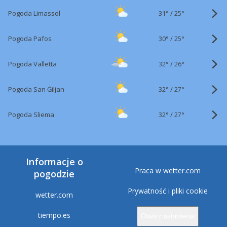
31°
/
Pogoda Limassol
25°
30°
/
Pogoda Pafos
25°
32°
/
Pogoda Valletta
26°
32°
/
Pogoda San Ġiljan
27°
32°
/
Pogoda Sliema
27°
Informacje o
Praca w wetter.com
pogodzie
Prywatność i pliki cookie
wetter.com
tiempo.es
Otwórz ustawienia