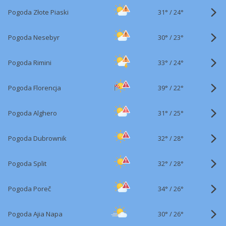
31°
/
Pogoda Złote Piaski
24°
30°
/
Pogoda Nesebyr
23°
33°
/
Pogoda Rimini
24°
39°
/
Pogoda Florencja
22°
31°
/
Pogoda Alghero
25°
32°
/
Pogoda Dubrownik
28°
32°
/
Pogoda Split
28°
34°
/
Pogoda Poreč
26°
30°
/
Pogoda Ajia Napa
26°