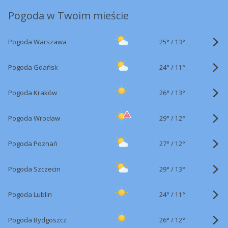
Pogoda w Twoim mieście
25°
/
Pogoda Warszawa
13°
24°
/
Pogoda Gdańsk
11°
26°
/
Pogoda Kraków
13°
29°
/
Pogoda Wrocław
12°
27°
/
Pogoda Poznań
12°
29°
/
Pogoda Szczecin
13°
24°
/
Pogoda Lublin
11°
26°
/
Pogoda Bydgoszcz
12°