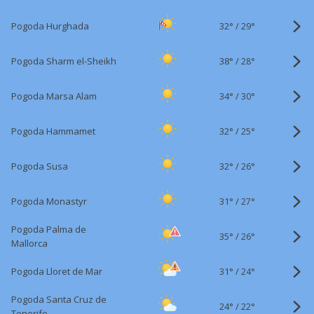
32°
/
Pogoda Hurghada
29°
38°
/
Pogoda Sharm el-Sheikh
28°
34°
/
Pogoda Marsa Alam
30°
32°
/
Pogoda Hammamet
25°
32°
/
Pogoda Susa
26°
31°
/
Pogoda Monastyr
27°
Pogoda Palma de
35°
/
26°
Mallorca
31°
/
Pogoda Lloret de Mar
24°
Pogoda Santa Cruz de
24°
/
22°
Tenerife