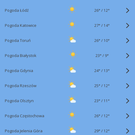
26°
/
Pogoda Łódź
12°
27°
/
Pogoda Katowice
14°
26°
/
Pogoda Toruń
10°
23°
/
Pogoda Białystok
9°
24°
/
Pogoda Gdynia
13°
25°
/
Pogoda Rzeszów
12°
23°
/
Pogoda Olsztyn
11°
26°
/
Pogoda Częstochowa
12°
29°
/
Pogoda Jelenia Góra
12°