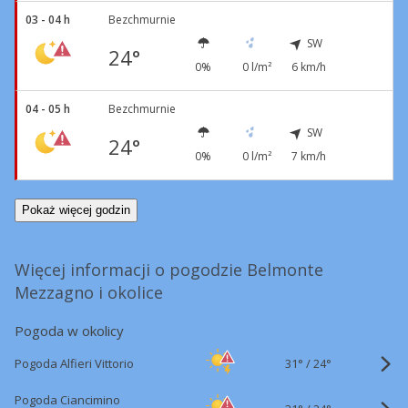
03 - 04 h
Bezchmurnie
SW
24°
0%
0 l/m²
6 km/h
04 - 05 h
Bezchmurnie
SW
24°
0%
0 l/m²
7 km/h
Pokaż więcej godzin
Więcej informacji o pogodzie Belmonte
Mezzagno i okolice
Pogoda w okolicy
31°
/
Pogoda Alfieri Vittorio
24°
Pogoda Ciancimino