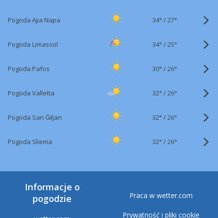
34°
/
Pogoda Ajia Napa
27°
34°
/
Pogoda Limassol
25°
30°
/
Pogoda Pafos
26°
32°
/
Pogoda Valletta
26°
32°
/
Pogoda San Ġiljan
26°
32°
/
Pogoda Sliema
26°
Informacje o
Praca w wetter.com
pogodzie
Prywatność i pliki cookie