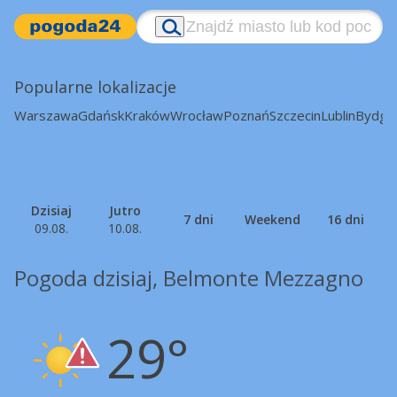
Popularne lokalizacje
Warszawa
Gdańsk
Kraków
Wrocław
Poznań
Szczecin
Lublin
Bydgo
Dzisiaj
Jutro
7 dni
Weekend
16 dni
09.08.
10.08.
Pogoda dzisiaj, Belmonte Mezzagno
29°