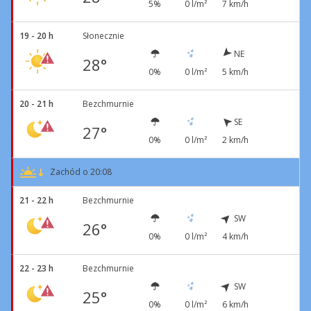
5%
0 l/m²
7 km/h
19 - 20 h
Słonecznie
NE
28°
0%
0 l/m²
5 km/h
20 - 21 h
Bezchmurnie
SE
27°
0%
0 l/m²
2 km/h
Zachód o 20:08
21 - 22 h
Bezchmurnie
SW
26°
0%
0 l/m²
4 km/h
22 - 23 h
Bezchmurnie
SW
25°
0%
0 l/m²
6 km/h