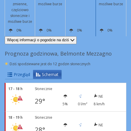
zmienne,
możliwe burze
możliwe burze
częściowo
słonecznie i
możliwe burze
0%
0%
0%
0%
NE
10 km/h
NE
5 km/h
SW
6 km/h
NE
7 km/h
Więcej informacji o pogodzie na dziś
Prognoza godzinowa, Belmonte Mezzagno
Dziś spodziewane jest do 12 godzin słonecznych
Przegląd
Schemat
17 - 18 h
Słonecznie
NE
29°
5%
0 l/m²
8 km/h
18 - 19 h
Słonecznie
NE
28°