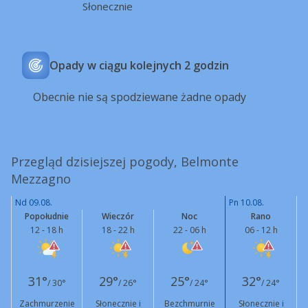
Słonecznie
Opady w ciągu kolejnych 2 godzin
Obecnie nie są spodziewane żadne opady
Przegląd dzisiejszej pogody, Belmonte
Mezzagno
Nd 09.08.
Pn 10.08.
Popołudnie
Wieczór
Noc
Rano
12 - 18 h
18 - 22 h
22 - 06 h
06 - 12 h
31°
29°
25°
32°
/ 30°
/ 26°
/ 24°
/ 24°
Zachmurzenie
Słonecznie i
Bezchmurnie
Słonecznie i