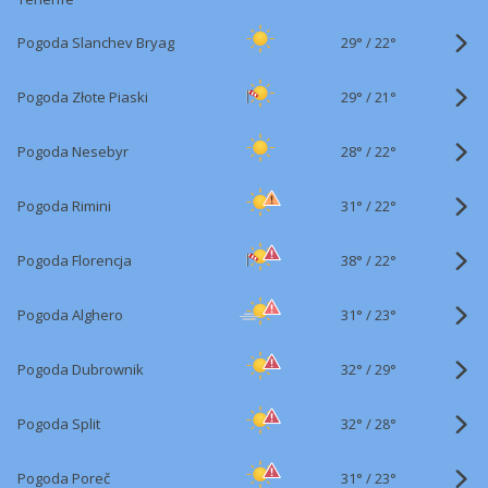
29°
/
Pogoda Slanchev Bryag
22°
29°
/
Pogoda Złote Piaski
21°
28°
/
Pogoda Nesebyr
22°
31°
/
Pogoda Rimini
22°
38°
/
Pogoda Florencja
22°
31°
/
Pogoda Alghero
23°
32°
/
Pogoda Dubrownik
29°
32°
/
Pogoda Split
28°
31°
/
Pogoda Poreč
23°