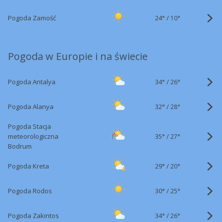
24°
/
Pogoda Zamość
10°
Pogoda w Europie i na świecie
34°
/
Pogoda Antalya
26°
32°
/
Pogoda Alanya
28°
Pogoda Stacja
35°
/
meteorologiczna
27°
Bodrum
29°
/
Pogoda Kreta
20°
30°
/
Pogoda Rodos
25°
34°
/
Pogoda Zakintos
26°