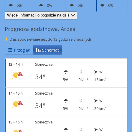
0%
0%
0%
0%
W
17 km/h
W
8 km/h
NW
4 km/h
S
5 km/h
Więcej informacji o pogodzie na dziś
Prognoza godzinowa, Ardea
Dziś spodziewane jest do 13 godzin słonecznych
Przegląd
Schemat
13 - 14 h
Słonecznie
W
34°
5%
0 l/m²
18 km/h
14 - 15 h
Słonecznie
W
34°
5%
0 l/m²
20 km/h
15 - 16 h
Słonecznie
W