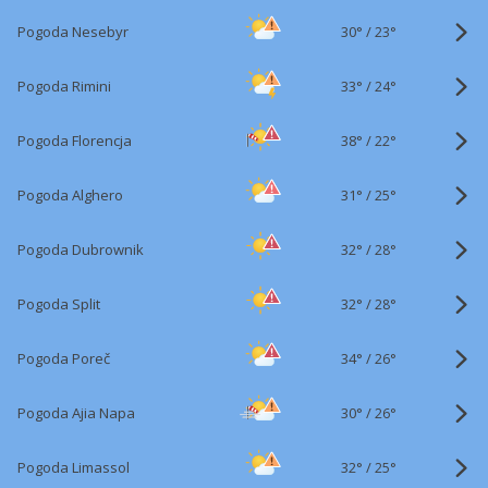
30°
/
Pogoda Nesebyr
23°
33°
/
Pogoda Rimini
24°
38°
/
Pogoda Florencja
22°
31°
/
Pogoda Alghero
25°
32°
/
Pogoda Dubrownik
28°
32°
/
Pogoda Split
28°
34°
/
Pogoda Poreč
26°
30°
/
Pogoda Ajia Napa
26°
32°
/
Pogoda Limassol
25°