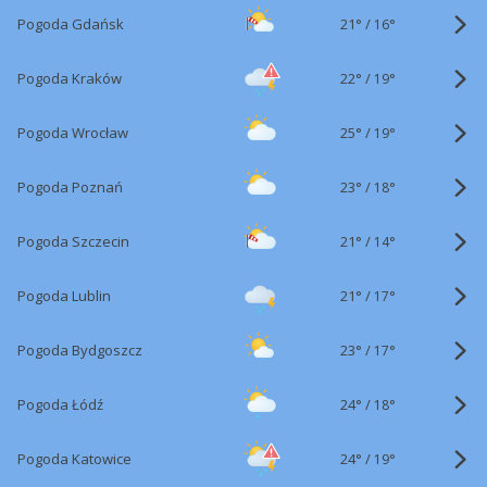
21°
/
Pogoda Gdańsk
16°
22°
/
Pogoda Kraków
19°
25°
/
Pogoda Wrocław
19°
23°
/
Pogoda Poznań
18°
21°
/
Pogoda Szczecin
14°
21°
/
Pogoda Lublin
17°
23°
/
Pogoda Bydgoszcz
17°
24°
/
Pogoda Łódź
18°
24°
/
Pogoda Katowice
19°