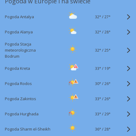
Pogoda w Europie i na świecie
32°
/
Pogoda Antalya
27°
32°
/
Pogoda Alanya
28°
Pogoda Stacja
32°
/
meteorologiczna
25°
Bodrum
33°
/
Pogoda Kreta
19°
30°
/
Pogoda Rodos
26°
33°
/
Pogoda Zakintos
26°
33°
/
Pogoda Hurghada
29°
36°
/
Pogoda Sharm el-Sheikh
28°