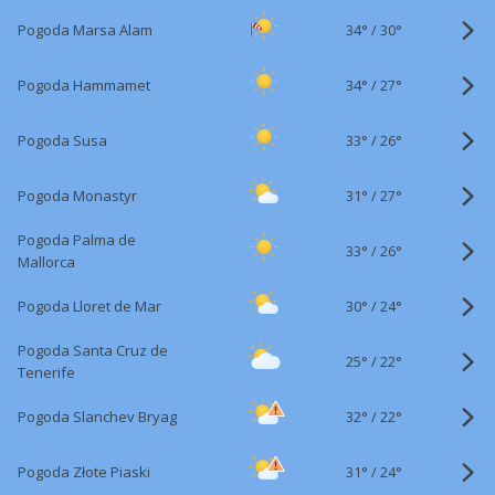
34°
/
Pogoda Marsa Alam
30°
34°
/
Pogoda Hammamet
27°
33°
/
Pogoda Susa
26°
31°
/
Pogoda Monastyr
27°
Pogoda Palma de
33°
/
26°
Mallorca
30°
/
Pogoda Lloret de Mar
24°
Pogoda Santa Cruz de
25°
/
22°
Tenerife
32°
/
Pogoda Slanchev Bryag
22°
31°
/
Pogoda Złote Piaski
24°