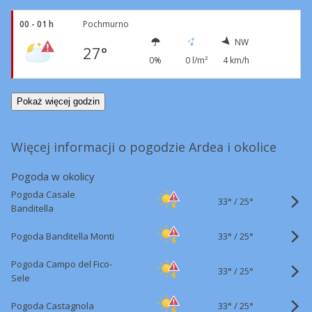
00 - 01 h
Pochmurno
NW
27°
0%
0 l/m²
4 km/h
Pokaż więcej godzin
Więcej informacji o pogodzie Ardea i okolice
Pogoda w okolicy
Pogoda Casale
33°
/
25°
Banditella
33°
/
Pogoda Banditella Monti
25°
Pogoda Campo del Fico-
33°
/
25°
Sele
33°
/
Pogoda Castagnola
25°