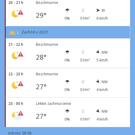
20 - 21 h
Bezchmurnie
W
29°
0%
0 l/m²
6 km/h
Zachód o 20:21
21 - 22 h
Bezchmurnie
NW
28°
0%
0 l/m²
5 km/h
22 - 23 h
Bezchmurnie
NW
27°
0%
0 l/m²
4 km/h
23 - 00 h
Lekkie zachmurzenie
NW
27°
0%
0 l/m²
4 km/h
sobota, 08.08.