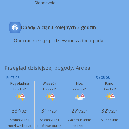
Słonecznie
Opady w ciągu kolejnych 2 godzin
Obecnie nie są spodziewane żadne opady
Przegląd dzisiejszej pogody, Ardea
Pt 07.08.
So 08.08.
Popołudnie
Wieczór
Noc
Rano
12 - 18 h
18 - 22 h
22 - 06 h
06 - 12 h
33°
31°
27°
32°
/ 32°
/ 28°
/ 25°
/ 25°
Słonecznie i
Słonecznie i
Zachmurzenie
Słonecznie
możliwe burze
możliwe burze
zmienne