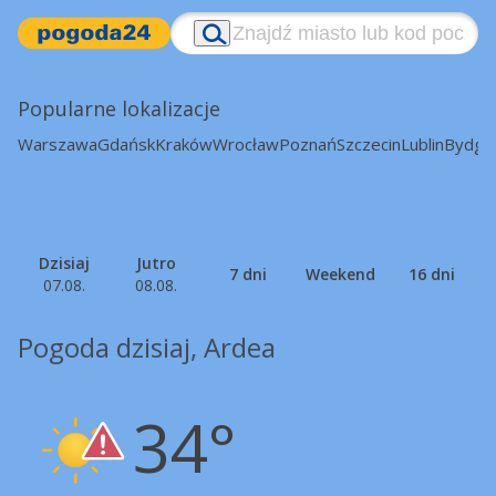
Popularne lokalizacje
Warszawa
Gdańsk
Kraków
Wrocław
Poznań
Szczecin
Lublin
Bydgo
Dzisiaj
Jutro
7 dni
Weekend
16 dni
07.08.
08.08.
Pogoda dzisiaj, Ardea
34°