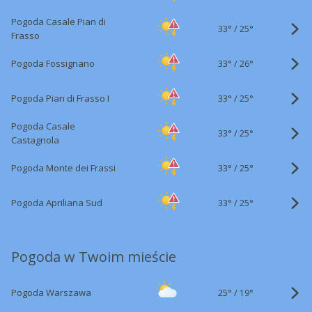
Pogoda Casale Pian di
33°
/
25°
Frasso
33°
/
Pogoda Fossignano
26°
33°
/
Pogoda Pian di Frasso I
25°
Pogoda Casale
33°
/
25°
Castagnola
33°
/
Pogoda Monte dei Frassi
25°
33°
/
Pogoda Apriliana Sud
25°
Pogoda w Twoim mieście
25°
/
Pogoda Warszawa
19°