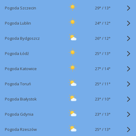
29°
/
Pogoda Szczecin
13°
24°
/
Pogoda Lublin
12°
26°
/
Pogoda Bydgoszcz
12°
25°
/
Pogoda Łódź
13°
27°
/
Pogoda Katowice
14°
25°
/
Pogoda Toruń
11°
23°
/
Pogoda Białystok
10°
23°
/
Pogoda Gdynia
13°
25°
/
Pogoda Rzeszów
13°