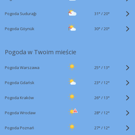
31°
/
Pogoda Sudurağı
20°
30°
/
Pogoda Göynük
20°
Pogoda w Twoim mieście
25°
/
Pogoda Warszawa
13°
23°
/
Pogoda Gdańsk
12°
26°
/
Pogoda Kraków
13°
28°
/
Pogoda Wrocław
12°
27°
/
Pogoda Poznań
12°