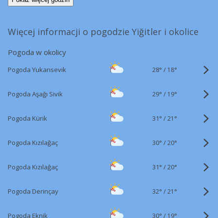
Więcej informacji o pogodzie Yiğitler i okolice
Pogoda w okolicy
28°
/
Pogoda Yukarısevik
18°
29°
/
Pogoda Aşağı Sivik
19°
31°
/
Pogoda Kürik
21°
30°
/
Pogoda Kızılağaç
20°
31°
/
Pogoda Kızılağaç
20°
32°
/
Pogoda Derinçay
21°
30°
/
Pogoda Eknik
19°