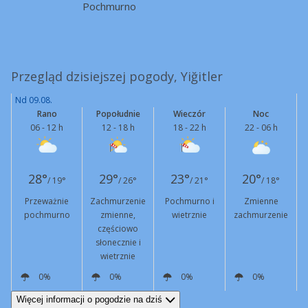
Pochmurno
Przegląd dzisiejszej pogody, Yiğitler
Nd 09.08.
Rano
Popołudnie
Wieczór
Noc
06 - 12 h
12 - 18 h
18 - 22 h
22 - 06 h
28°
29°
23°
20°
/ 19°
/ 26°
/ 21°
/ 18°
Przeważnie
Zachmurzenie
Pochmurno i
Zmienne
pochmurno
zmienne,
wietrznie
zachmurzenie
częściowo
słonecznie i
wietrznie
0%
0%
0%
0%
N
6 km/h
SW
19 km/h
NE
15 km/h
Podmuchy
56 km/h
NE
9 km/h
Więcej informacji o pogodzie na dziś