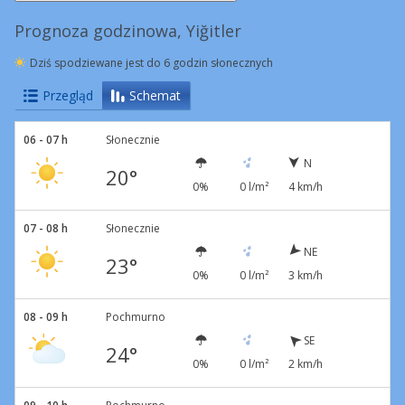
Prognoza godzinowa, Yiğitler
Dziś spodziewane jest do 6 godzin słonecznych
Przegląd
Schemat
06 - 07 h
Słonecznie
N
20°
0%
0 l/m²
4 km/h
07 - 08 h
Słonecznie
NE
23°
0%
0 l/m²
3 km/h
08 - 09 h
Pochmurno
SE
24°
0%
0 l/m²
2 km/h