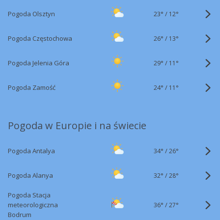
23°
/
Pogoda Olsztyn
12°
26°
/
Pogoda Częstochowa
13°
29°
/
Pogoda Jelenia Góra
11°
24°
/
Pogoda Zamość
11°
Pogoda w Europie i na świecie
34°
/
Pogoda Antalya
26°
32°
/
Pogoda Alanya
28°
Pogoda Stacja
36°
/
meteorologiczna
27°
Bodrum