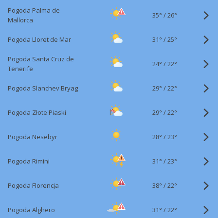
Pogoda Palma de
35°
/
26°
Mallorca
31°
/
Pogoda Lloret de Mar
25°
Pogoda Santa Cruz de
24°
/
22°
Tenerife
29°
/
Pogoda Slanchev Bryag
22°
29°
/
Pogoda Złote Piaski
22°
28°
/
Pogoda Nesebyr
23°
31°
/
Pogoda Rimini
23°
38°
/
Pogoda Florencja
22°
31°
/
Pogoda Alghero
22°