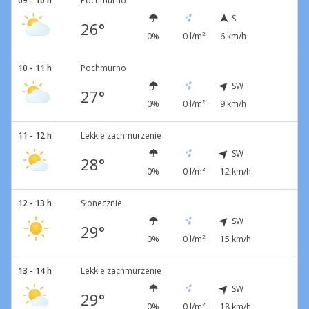
09 - 10 h
Pochmurno
S
26°
0%
0 l/m²
6 km/h
10 - 11 h
Pochmurno
SW
27°
0%
0 l/m²
9 km/h
11 - 12 h
Lekkie zachmurzenie
SW
28°
0%
0 l/m²
12 km/h
12 - 13 h
Słonecznie
SW
29°
0%
0 l/m²
15 km/h
13 - 14 h
Lekkie zachmurzenie
SW
29°
0%
0 l/m²
18 km/h