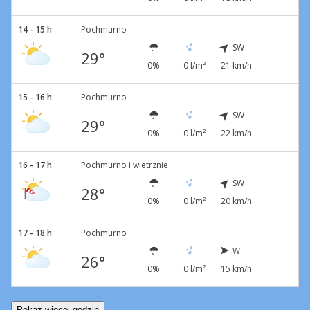
14 - 15 h
Pochmurno
SW
29°
0%
0 l/m²
21 km/h
15 - 16 h
Pochmurno
SW
29°
0%
0 l/m²
22 km/h
16 - 17 h
Pochmurno i wietrznie
SW
28°
0%
0 l/m²
20 km/h
17 - 18 h
Pochmurno
W
26°
0%
0 l/m²
15 km/h
Pokaż więcej godzin