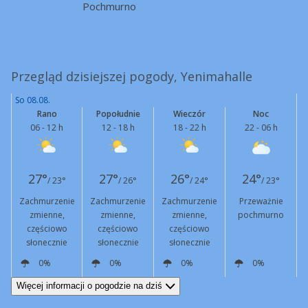
Pochmurno
Przegląd dzisiejszej pogody, Yenimahalle
So 08.08.
Rano
Popołudnie
Wieczór
Noc
06 - 12 h
12 - 18 h
18 - 22 h
22 - 06 h
27°
27°
26°
24°
/ 23°
/ 26°
/ 24°
/ 23°
Zachmurzenie
Zachmurzenie
Zachmurzenie
Przeważnie
zmienne,
zmienne,
zmienne,
pochmurno
częściowo
częściowo
częściowo
słonecznie
słonecznie
słonecznie
0%
0%
0%
0%
SW
8 km/h
NW
12 km/h
N
2 km/h
SW
5 km/h
Więcej informacji o pogodzie na dziś