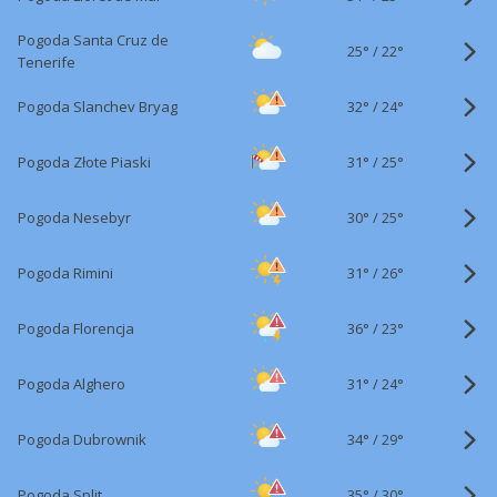
Pogoda Santa Cruz de
25°
/
22°
Tenerife
32°
/
Pogoda Slanchev Bryag
24°
31°
/
Pogoda Złote Piaski
25°
30°
/
Pogoda Nesebyr
25°
31°
/
Pogoda Rimini
26°
36°
/
Pogoda Florencja
23°
31°
/
Pogoda Alghero
24°
34°
/
Pogoda Dubrownik
29°
35°
/
Pogoda Split
30°