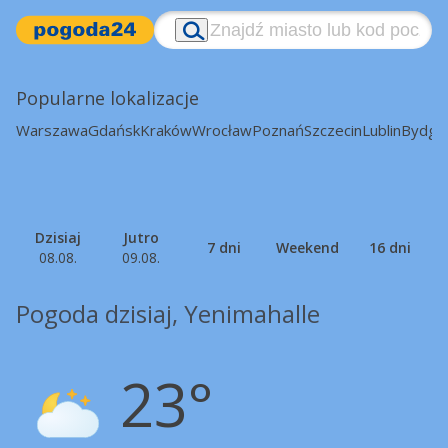
Popularne lokalizacje
Warszawa
Gdańsk
Kraków
Wrocław
Poznań
Szczecin
Lublin
Bydgo
Dzisiaj
Jutro
7 dni
Weekend
16 dni
08.08.
09.08.
Pogoda dzisiaj, Yenimahalle
23°