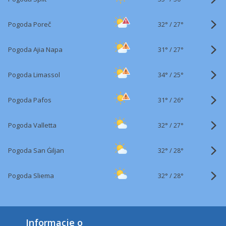
32°
/
Pogoda Poreč
27°
31°
/
Pogoda Ajia Napa
27°
34°
/
Pogoda Limassol
25°
31°
/
Pogoda Pafos
26°
32°
/
Pogoda Valletta
27°
32°
/
Pogoda San Ġiljan
28°
32°
/
Pogoda Sliema
28°
Informacje o