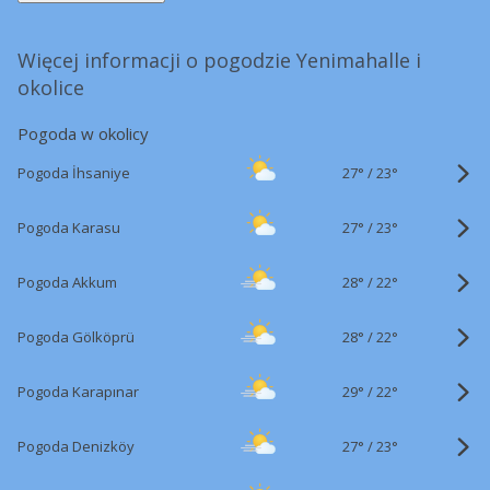
Więcej informacji o pogodzie Yenimahalle i
okolice
Pogoda w okolicy
27°
/
Pogoda İhsaniye
23°
27°
/
Pogoda Karasu
23°
28°
/
Pogoda Akkum
22°
28°
/
Pogoda Gölköprü
22°
29°
/
Pogoda Karapınar
22°
27°
/
Pogoda Denizköy
23°