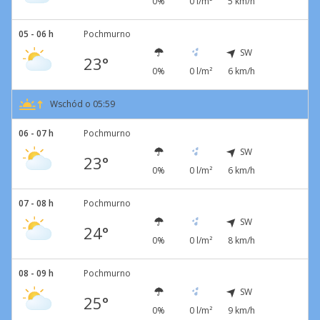
0%
0 l/m²
5 km/h
05 - 06 h
Pochmurno
SW
23°
0%
0 l/m²
6 km/h
Wschód o 05:59
06 - 07 h
Pochmurno
SW
23°
0%
0 l/m²
6 km/h
07 - 08 h
Pochmurno
SW
24°
0%
0 l/m²
8 km/h
08 - 09 h
Pochmurno
SW
25°
0%
0 l/m²
9 km/h