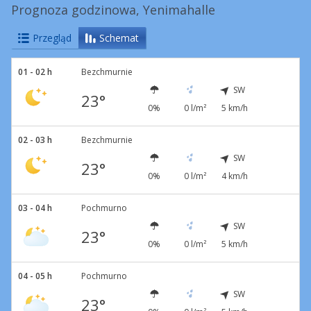
Prognoza godzinowa, Yenimahalle
Przegląd
Schemat
01 - 02 h
Bezchmurnie
SW
23°
0%
0 l/m²
5 km/h
02 - 03 h
Bezchmurnie
SW
23°
0%
0 l/m²
4 km/h
03 - 04 h
Pochmurno
SW
23°
0%
0 l/m²
5 km/h
04 - 05 h
Pochmurno
SW
23°