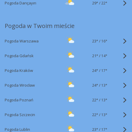
29°
/
Pogoda Darıçayırı
22°
Pogoda w Twoim mieście
23°
/
Pogoda Warszawa
16°
21°
/
Pogoda Gdańsk
14°
24°
/
Pogoda Kraków
17°
24°
/
Pogoda Wrocław
13°
22°
/
Pogoda Poznań
13°
22°
/
Pogoda Szczecin
13°
23°
/
Pogoda Lublin
17°