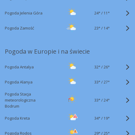
24°
/
Pogoda Jelenia Góra
11°
23°
/
Pogoda Zamość
14°
Pogoda w Europie i na świecie
32°
/
Pogoda Antalya
26°
33°
/
Pogoda Alanya
27°
Pogoda Stacja
33°
/
meteorologiczna
24°
Bodrum
34°
/
Pogoda Kreta
19°
29°
/
Pogoda Rodos
25°