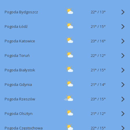
22°
/
Pogoda Bydgoszcz
13°
21°
/
Pogoda Łódź
15°
23°
/
Pogoda Katowice
16°
22°
/
Pogoda Toruń
12°
21°
/
Pogoda Białystok
15°
21°
/
Pogoda Gdynia
14°
23°
/
Pogoda Rzeszów
15°
21°
/
Pogoda Olsztyn
12°
22°
/
Pogoda Częstochowa
15°