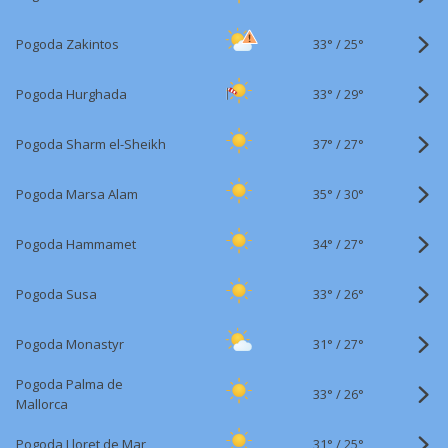
33°
/
Pogoda Zakintos
25°
33°
/
Pogoda Hurghada
29°
37°
/
Pogoda Sharm el-Sheikh
27°
35°
/
Pogoda Marsa Alam
30°
34°
/
Pogoda Hammamet
27°
33°
/
Pogoda Susa
26°
31°
/
Pogoda Monastyr
27°
Pogoda Palma de
33°
/
26°
Mallorca
31°
/
Pogoda Lloret de Mar
25°