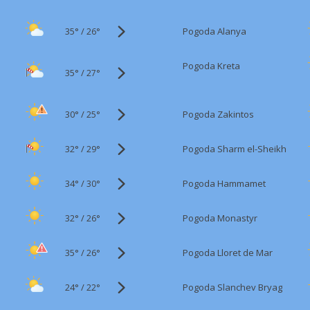
35°
/
Pogoda Alanya
26°
Pogoda Kreta
35°
/
27°
30°
/
Pogoda Zakintos
25°
32°
/
Pogoda Sharm el-Sheikh
29°
34°
/
Pogoda Hammamet
30°
32°
/
Pogoda Monastyr
26°
35°
/
Pogoda Lloret de Mar
26°
24°
/
Pogoda Slanchev Bryag
22°