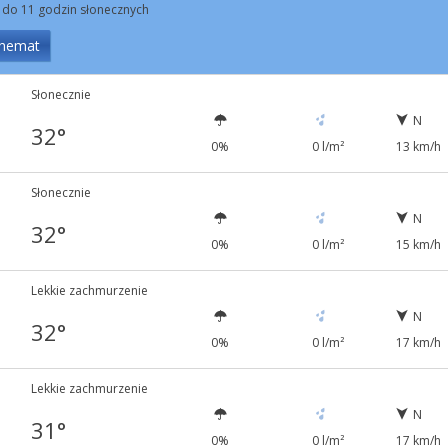
 do 11 godzin słonecznych
hemat
Słonecznie
N
32°
0%
0 l/m²
13 km/h
Słonecznie
N
32°
0%
0 l/m²
15 km/h
Lekkie zachmurzenie
N
32°
0%
0 l/m²
17 km/h
Lekkie zachmurzenie
N
31°
0%
0 l/m²
17 km/h