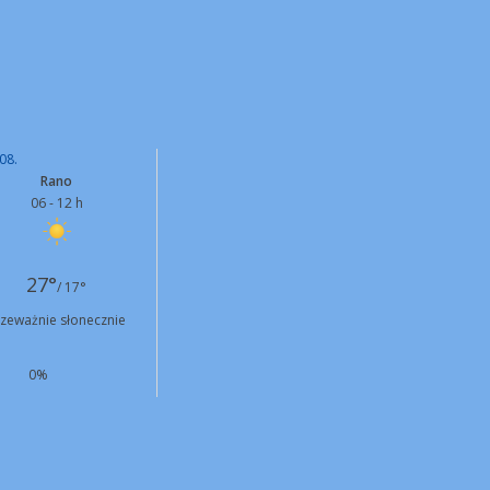
08.
Rano
06 - 12 h
27°
/ 17°
rzeważnie słonecznie
0%
N
9 km/h