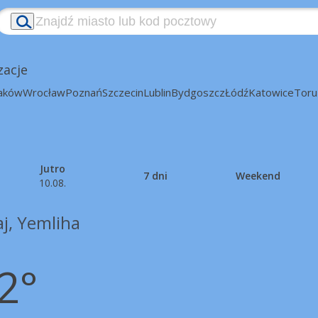
zacje
aków
Wrocław
Poznań
Szczecin
Lublin
Bydgoszcz
Łódź
Katowice
Toru
Jutro
7 dni
Weekend
10.08.
aj, Yemliha
2°