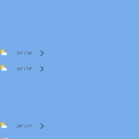
31°
/
18°
32°
/
19°
24°
/
11°