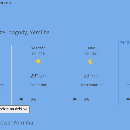
murno
szej pogody, Yemliha
Pn 10.
Wieczór
Noc
18 - 22 h
22 - 06 h
29°
23°
/ 24°
/ 17°
ne,
Słonecznie
Bezchmurnie
P
ie
0%
0%
N
13 km/h
N
3 km/h
odzie na dziś
owa, Yemliha