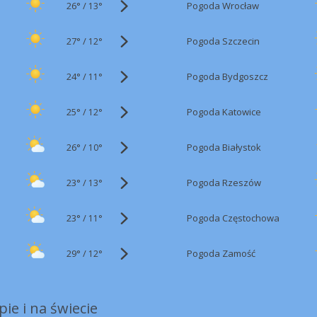
26°
/
Pogoda Wrocław
13°
27°
/
Pogoda Szczecin
12°
24°
/
Pogoda Bydgoszcz
11°
25°
/
Pogoda Katowice
12°
26°
/
Pogoda Białystok
10°
23°
/
Pogoda Rzeszów
13°
23°
/
Pogoda Częstochowa
11°
29°
/
Pogoda Zamość
12°
ie i na świecie