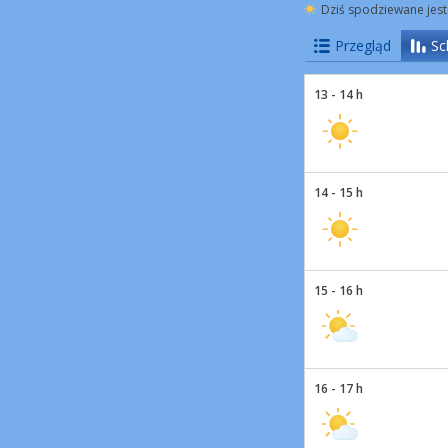
Dziś spodziewane jest
Przegląd
Sc
13 - 14 h
14 - 15 h
15 - 16 h
16 - 17 h