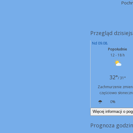
Poch
Przegląd dzisiej
Nd 09.08.
Popołudnie
12 - 18 h
32°
/ 31°
Zachmurzenie zmien
częściowo słoneczn
0%
N
15 km/h
Więcej informacji o pog
Prognoza godzin