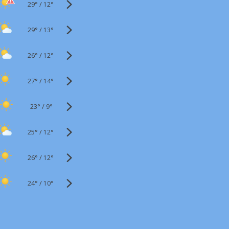
29°
/
12°
29°
/
13°
26°
/
12°
27°
/
14°
23°
/
9°
25°
/
12°
26°
/
12°
24°
/
10°