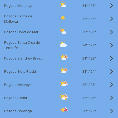
31°
/
Pogoda Monastyr
28°
Pogoda Palma de
32°
/
26°
Mallorca
30°
/
Pogoda Lloret de Mar
25°
Pogoda Santa Cruz de
24°
/
23°
Tenerife
31°
/
Pogoda Slanchev Bryag
22°
31°
/
Pogoda Złote Piaski
24°
29°
/
Pogoda Nesebyr
23°
32°
/
Pogoda Rimini
25°
38°
/
Pogoda Florencja
23°