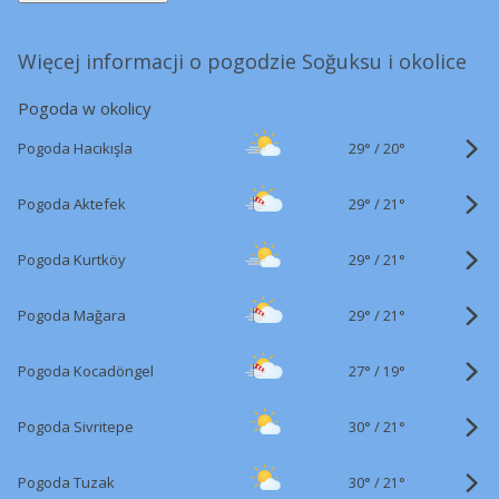
Więcej informacji o pogodzie Soğuksu i okolice
Pogoda w okolicy
29°
/
Pogoda Hacıkışla
20°
29°
/
Pogoda Aktefek
21°
29°
/
Pogoda Kurtköy
21°
29°
/
Pogoda Mağara
21°
27°
/
Pogoda Kocadöngel
19°
30°
/
Pogoda Sivritepe
21°
30°
/
Pogoda Tuzak
21°