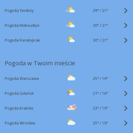
29°
/
Pogoda Yeniköy
21°
30°
/
Pogoda Maksudiye
21°
30°
/
Pogoda Karatoprak
21°
Pogoda w Twoim mieście
25°
/
Pogoda Warszawa
19°
21°
/
Pogoda Gdańsk
16°
23°
/
Pogoda Kraków
19°
25°
/
Pogoda Wrocław
19°