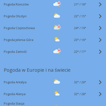
21°
/
Pogoda Rzeszów
18°
22°
/
Pogoda Olsztyn
15°
24°
/
Pogoda Częstochowa
19°
23°
/
Pogoda Jelenia Góra
16°
22°
/
Pogoda Zamość
17°
Pogoda w Europie i na świecie
32°
/
Pogoda Antalya
26°
32°
/
Pogoda Alanya
28°
Pogoda Stacja