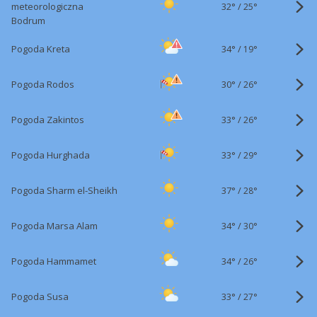
32°
/
meteorologiczna
25°
Bodrum
34°
/
Pogoda Kreta
19°
30°
/
Pogoda Rodos
26°
33°
/
Pogoda Zakintos
26°
33°
/
Pogoda Hurghada
29°
37°
/
Pogoda Sharm el-Sheikh
28°
34°
/
Pogoda Marsa Alam
30°
34°
/
Pogoda Hammamet
26°
33°
/
Pogoda Susa
27°