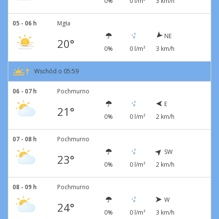
0%
0 l/m²
3 km/h
05 - 06 h
Mgła
NE
20°
0%
0 l/m²
3 km/h
Wschód o 05:59
06 - 07 h
Pochmurno
E
21°
0%
0 l/m²
2 km/h
07 - 08 h
Pochmurno
SW
23°
0%
0 l/m²
2 km/h
08 - 09 h
Pochmurno
W
24°
0%
0 l/m²
3 km/h