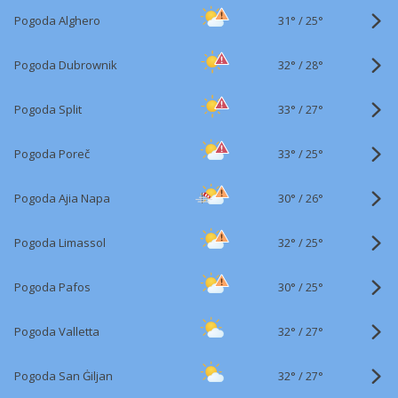
31°
/
Pogoda Alghero
25°
32°
/
Pogoda Dubrownik
28°
33°
/
Pogoda Split
27°
33°
/
Pogoda Poreč
25°
30°
/
Pogoda Ajia Napa
26°
32°
/
Pogoda Limassol
25°
30°
/
Pogoda Pafos
25°
32°
/
Pogoda Valletta
27°
32°
/
Pogoda San Ġiljan
27°