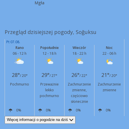
Mgła
Przegląd dzisiejszej pogody, Soğuksu
Pt 07.08.
Rano
Popołudnie
Wieczór
Noc
06 - 12 h
12 - 18 h
18 - 22 h
22 - 06 h
28°
29°
26°
21°
/ 20°
/ 27°
/ 22°
/ 20°
Pochmurno
Przeważnie
Zachmurzenie
Zachmurzenie
lekko
zmienne,
zmienne
pochmurno
częściowo
słonecznie
0%
0%
0%
0%
W
3 km/h
N
13 km/h
N
6 km/h
E
4 km/h
Więcej informacji o pogodzie na dziś