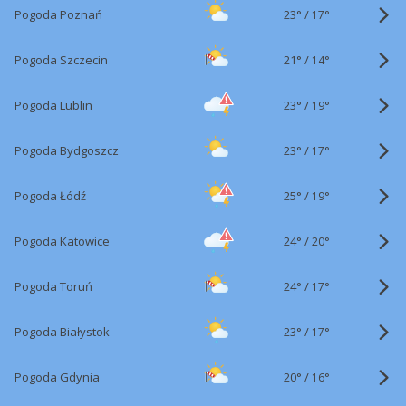
23°
/
Pogoda Poznań
17°
21°
/
Pogoda Szczecin
14°
23°
/
Pogoda Lublin
19°
23°
/
Pogoda Bydgoszcz
17°
25°
/
Pogoda Łódź
19°
24°
/
Pogoda Katowice
20°
24°
/
Pogoda Toruń
17°
23°
/
Pogoda Białystok
17°
20°
/
Pogoda Gdynia
16°