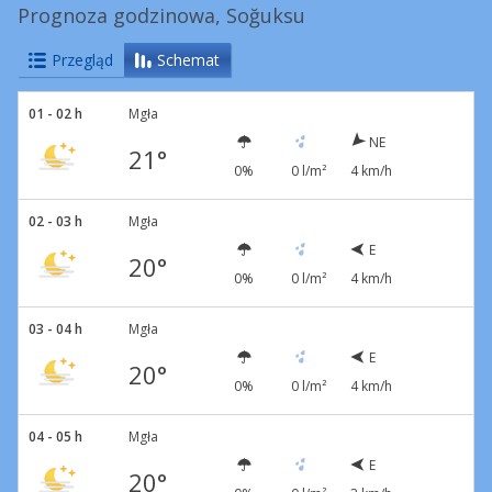
Prognoza godzinowa, Soğuksu
Przegląd
Schemat
01 - 02 h
Mgła
NE
21°
0%
0 l/m²
4 km/h
02 - 03 h
Mgła
E
20°
0%
0 l/m²
4 km/h
03 - 04 h
Mgła
E
20°
0%
0 l/m²
4 km/h
04 - 05 h
Mgła
E
20°