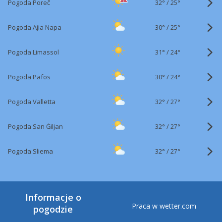
32°
/
Pogoda Poreč
25°
30°
/
Pogoda Ajia Napa
25°
31°
/
Pogoda Limassol
24°
30°
/
Pogoda Pafos
24°
32°
/
Pogoda Valletta
27°
32°
/
Pogoda San Ġiljan
27°
32°
/
Pogoda Sliema
27°
Informacje o
Praca w wetter.com
pogodzie