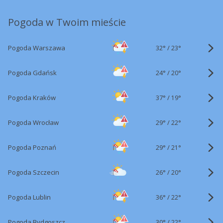
Pogoda w Twoim mieście
32°
/
Pogoda Warszawa
23°
24°
/
Pogoda Gdańsk
20°
37°
/
Pogoda Kraków
19°
29°
/
Pogoda Wrocław
22°
29°
/
Pogoda Poznań
21°
26°
/
Pogoda Szczecin
20°
36°
/
Pogoda Lublin
22°
30°
/
Pogoda Bydgoszcz
22°