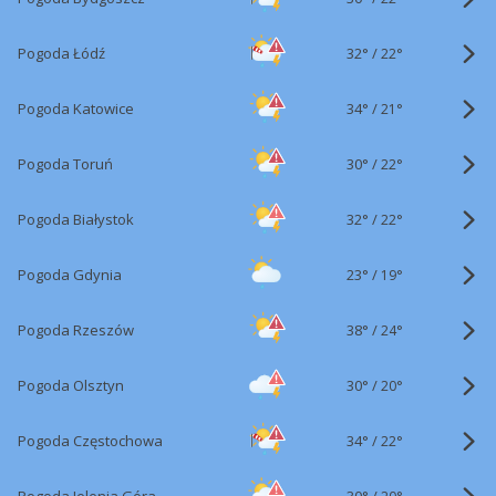
32°
/
Pogoda Łódź
22°
34°
/
Pogoda Katowice
21°
30°
/
Pogoda Toruń
22°
32°
/
Pogoda Białystok
22°
23°
/
Pogoda Gdynia
19°
38°
/
Pogoda Rzeszów
24°
30°
/
Pogoda Olsztyn
20°
34°
/
Pogoda Częstochowa
22°
30°
/