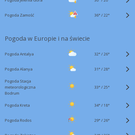
Pogoda Jelenia Góra
20°
36°
/
Pogoda Zamość
22°
Pogoda w Europie i na świecie
32°
/
Pogoda Antalya
26°
31°
/
Pogoda Alanya
28°
Pogoda Stacja
33°
/
meteorologiczna
25°
Bodrum
34°
/
Pogoda Kreta
18°
29°
/
Pogoda Rodos
26°