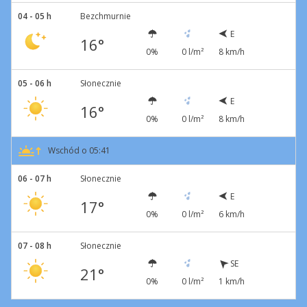
04 - 05 h
Bezchmurnie
E
16°
0%
0 l/m²
8 km/h
05 - 06 h
Słonecznie
E
16°
0%
0 l/m²
8 km/h
Wschód o 05:41
06 - 07 h
Słonecznie
E
17°
0%
0 l/m²
6 km/h
07 - 08 h
Słonecznie
SE
21°
0%
0 l/m²
1 km/h