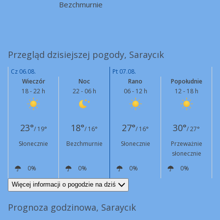
Bezchmurnie
Przegląd dzisiejszej pogody, Saraycık
Cz 06.08.
Pt 07.08.
Wieczór
Noc
Rano
Popołudnie
18 - 22 h
22 - 06 h
06 - 12 h
12 - 18 h
23°
18°
27°
30°
/ 19°
/ 16°
/ 16°
/ 27°
Słonecznie
Bezchmurnie
Słonecznie
Przeważnie
słonecznie
0%
0%
0%
0%
NE
10 km/h
E
8 km/h
W
5 km/h
NE
11 km/h
Więcej informacji o pogodzie na dziś
Prognoza godzinowa, Saraycık