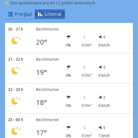
Dziś spodziewane jest do 12 godzin słonecznych
Przegląd
Schemat
20 - 21 h
Bezchmurnie
E
20°
0%
0 l/m²
9 km/h
21 - 22 h
Bezchmurnie
E
19°
0%
0 l/m²
6 km/h
22 - 23 h
Bezchmurnie
E
18°
0%
0 l/m²
6 km/h
23 - 00 h
Bezchmurnie
E
17°
0%
0 l/m²
7 km/h