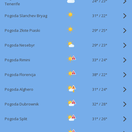
24°
/
23°
Tenerife
31°
/
Pogoda Slanchev Bryag
22°
29°
/
Pogoda Złote Piaski
25°
29°
/
Pogoda Nesebyr
23°
33°
/
Pogoda Rimini
24°
38°
/
Pogoda Florencja
22°
31°
/
Pogoda Alghero
24°
32°
/
Pogoda Dubrownik
28°
31°
/
Pogoda Split
26°