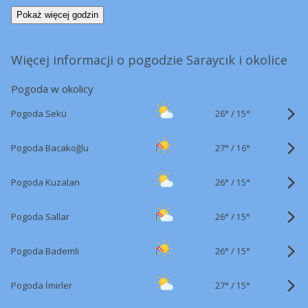
Pokaż więcej godzin
Więcej informacji o pogodzie Saraycık i okolice
Pogoda w okolicy
26°
/
Pogoda Sekü
15°
27°
/
Pogoda Bacakoğlu
16°
26°
/
Pogoda Kuzalan
15°
26°
/
Pogoda Sallar
15°
26°
/
Pogoda Bademli
15°
27°
/
Pogoda İmirler
15°