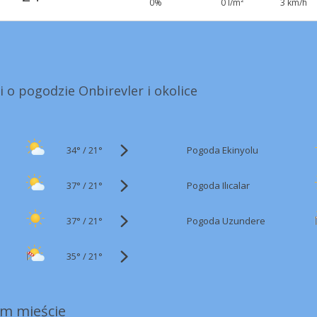
0%
0 l/m²
3 km/h
i o pogodzie Onbirevler i okolice
34°
/
Pogoda Ekinyolu
21°
37°
/
Pogoda Ilıcalar
21°
37°
/
Pogoda Uzundere
21°
35°
/
21°
m mieście