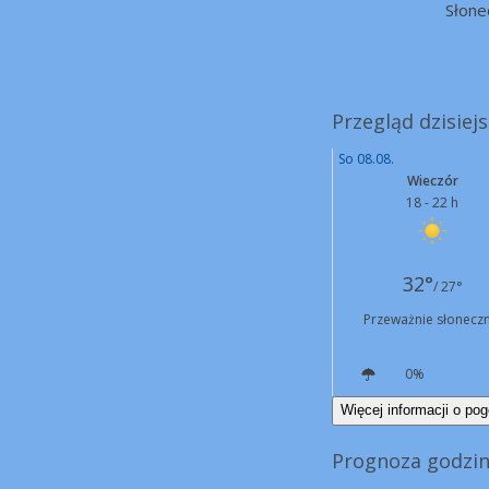
Słone
Przegląd dzisiej
So 08.08.
Wieczór
18 - 22 h
32°
/ 27°
Przeważnie słoneczn
0%
N
8 km/h
Więcej informacji o pog
Prognoza godzin