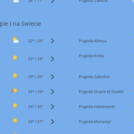
24°
/
Pogoda Zamość
11°
ie i na świecie
32°
/
Pogoda Alanya
26°
Pogoda Kreta
33°
/
24°
29°
/
Pogoda Zakintos
25°
33°
/
Pogoda Sharm el-Sheikh
29°
34°
/
Pogoda Hammamet
30°
34°
/
Pogoda Monastyr
27°