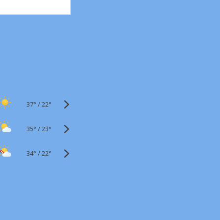
37°
/
22°
35°
/
23°
34°
/
22°