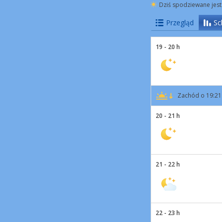
Dziś spodziewane jest
Przegląd
Sc
19 - 20 h
Zachód o 19:21
20 - 21 h
21 - 22 h
22 - 23 h