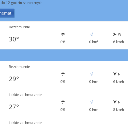
 do 12 godzin słonecznych
hemat
Bezchmurnie
W
30°
0%
0 l/m²
6 km/h
Bezchmurnie
N
29°
0%
0 l/m²
6 km/h
Lekkie zachmurzenie
N
27°
0%
0 l/m²
8 km/h
Lekkie zachmurzenie