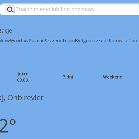
zacje
aków
Wrocław
Poznań
Szczecin
Lublin
Bydgoszcz
Łódź
Katowice
Toru
Jutro
7 dni
Weekend
09.08.
j, Onbirevler
2°