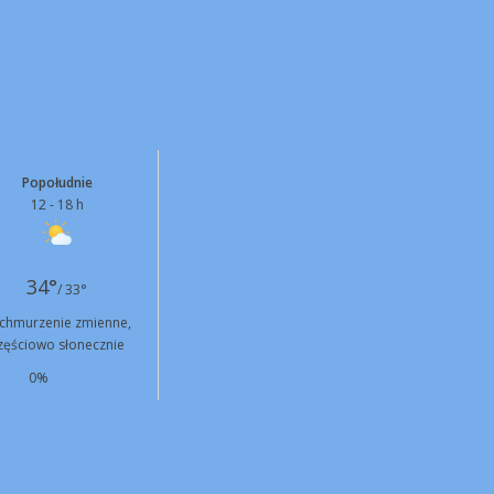
Popołudnie
12 - 18 h
34°
/ 33°
chmurzenie zmienne,
zęściowo słonecznie
0%
S
18 km/h