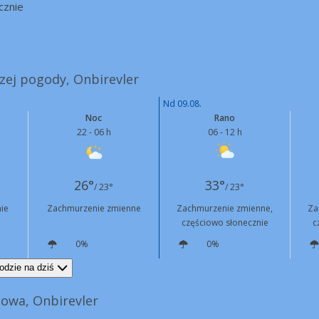
cznie
szej pogody, Onbirevler
Nd 09.08.
Noc
Rano
22 - 06 h
06 - 12 h
26°
33°
/ 23°
/ 23°
ie
Zachmurzenie zmienne
Zachmurzenie zmienne,
Za
częściowo słonecznie
c
0%
0%
N
7 km/h
N
7 km/h
odzie na dziś
owa, Onbirevler