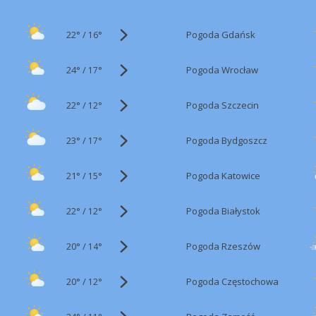
22°
/
Pogoda Gdańsk
16°
24°
/
Pogoda Wrocław
17°
22°
/
Pogoda Szczecin
12°
23°
/
Pogoda Bydgoszcz
17°
21°
/
Pogoda Katowice
15°
22°
/
Pogoda Białystok
12°
20°
/
Pogoda Rzeszów
14°
20°
/
Pogoda Częstochowa
12°