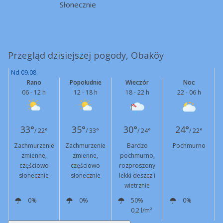
Słonecznie
Przegląd dzisiejszej pogody, Obaköy
Nd 09.08.
Rano
Popołudnie
Wieczór
Noc
06 - 12 h
12 - 18 h
18 - 22 h
22 - 06 h
33°
35°
30°
24°
/ 22°
/ 33°
/ 24°
/ 22°
Zachmurzenie
Zachmurzenie
Bardzo
Pochmurno
zmienne,
zmienne,
pochmurno,
częściowo
częściowo
rozproszony
słonecznie
słonecznie
lekki deszcz i
wietrznie
0%
0%
50%
0%
0,2 l/m²