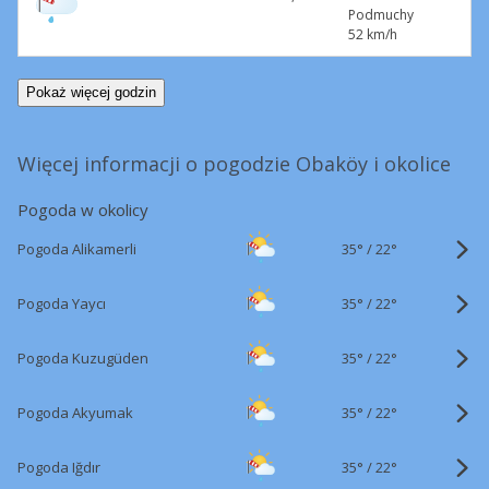
Podmuchy
52 km/h
Pokaż więcej godzin
Więcej informacji o pogodzie Obaköy i okolice
Pogoda w okolicy
35°
/
Pogoda Alikamerli
22°
35°
/
Pogoda Yaycı
22°
35°
/
Pogoda Kuzugüden
22°
35°
/
Pogoda Akyumak
22°
35°
/
Pogoda Iğdır
22°