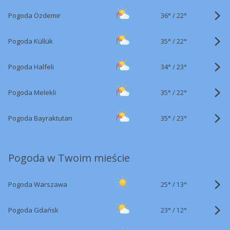
36°
/
Pogoda Özdemir
22°
35°
/
Pogoda Küllük
22°
34°
/
Pogoda Halfeli
23°
35°
/
Pogoda Melekli
22°
35°
/
Pogoda Bayraktutan
23°
Pogoda w Twoim mieście
25°
/
Pogoda Warszawa
13°
23°
/
Pogoda Gdańsk
12°