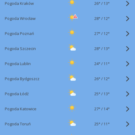
26°
/
Pogoda Kraków
13°
28°
/
Pogoda Wrocław
12°
27°
/
Pogoda Poznań
12°
28°
/
Pogoda Szczecin
13°
24°
/
Pogoda Lublin
11°
26°
/
Pogoda Bydgoszcz
12°
25°
/
Pogoda Łódź
13°
27°
/
Pogoda Katowice
14°
25°
/
Pogoda Toruń
11°