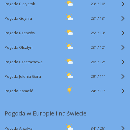
23°
/
Pogoda Białystok
10°
23°
/
Pogoda Gdynia
13°
25°
/
Pogoda Rzeszów
13°
23°
/
Pogoda Olsztyn
12°
26°
/
Pogoda Częstochowa
12°
29°
/
Pogoda Jelenia Góra
11°
24°
/
Pogoda Zamość
11°
Pogoda w Europie i na świecie
34°
/
Pogoda Antalya
26°