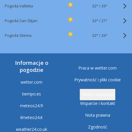
32°
/
Pogoda Valletta
26°
32°
/
Pogoda San Ġiljan
27°
32°
/
Pogoda Sliema
26°
Informacje o
Praca w wetter.com
pogodzie
Prywatność i pliki cookie
wetter.com
tiempo.es
Otwórz ustawienia
Wsparcie i kontakt
meteos24.fr
Nota prawna
ilmeteo24.it
Zgodność
weather24.co.uk