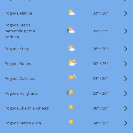
32°
/
Pogoda Alanya
28°
Pogoda Stacja
35°
/
meteorologiczna
27°
Bodrum
28°
/
Pogoda Kreta
20°
30°
/
Pogoda Rodos
26°
34°
/
Pogoda Zakintos
26°
32°
/
Pogoda Hurghada
29°
38°
/
Pogoda Sharm el-Sheikh
28°
34°
/
Pogoda Marsa Alam
30°