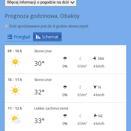
NW
4 km/h
NE
7 km/h
W
17 km/h
Podmuchy
56 km/h
SW
7 km/h
Więcej informacji o pogodzie na dziś
Prognoza godzinowa, Obaköy
Dziś spodziewane jest do 9 godzin słonecznych
Przegląd
Schemat
09 - 10 h
Słonecznie
NW
30°
0%
0 l/m²
4 km/h
10 - 11 h
Słonecznie
N
32°
0%
0 l/m²
4 km/h
11 - 12 h
Lekkie zachmurzenie
NE
33°
0%
0 l/m²
4 km/h