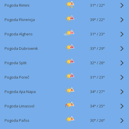
31°
/
Pogoda Rimini
22°
39°
/
Pogoda Florencja
22°
31°
/
Pogoda Alghero
23°
33°
/
Pogoda Dubrownik
29°
32°
/
Pogoda Split
28°
31°
/
Pogoda Poreč
23°
34°
/
Pogoda Ajia Napa
27°
34°
/
Pogoda Limassol
25°
30°
/
Pogoda Pafos
26°