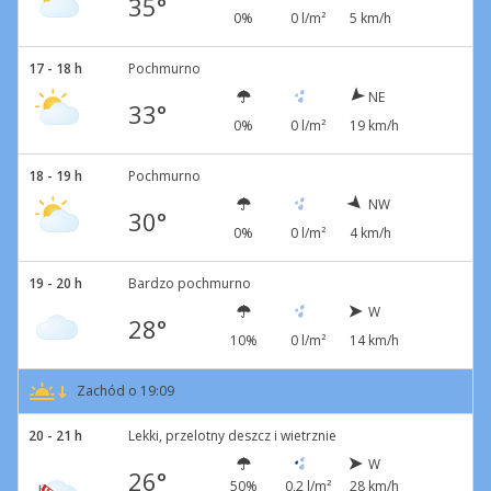
35°
0%
0 l/m²
5 km/h
17 - 18 h
Pochmurno
NE
33°
0%
0 l/m²
19 km/h
18 - 19 h
Pochmurno
NW
30°
0%
0 l/m²
4 km/h
19 - 20 h
Bardzo pochmurno
W
28°
10%
0 l/m²
14 km/h
Zachód o 19:09
20 - 21 h
Lekki, przelotny deszcz i wietrznie
W
26°
50%
0,2 l/m²
28 km/h