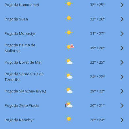
32°
/
Pogoda Hammamet
25°
32°
/
Pogoda Susa
26°
31°
/
Pogoda Monastyr
27°
Pogoda Palma de
35°
/
26°
Mallorca
32°
/
Pogoda Lloret de Mar
25°
Pogoda Santa Cruz de
24°
/
22°
Tenerife
29°
/
Pogoda Slanchev Bryag
22°
29°
/
Pogoda Złote Piaski
21°
28°
/
Pogoda Nesebyr
23°