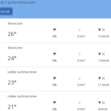
 do 7 godzin słonecznych
hemat
Słonecznie
N
26°
0%
0 l/m²
13 km/h
Słonecznie
N
24°
0%
0 l/m²
14 km/h
Lekkie zachmurzenie
N
23°
0%
0 l/m²
11 km/h
Lekkie zachmurzenie
N
21°
0%
0 l/m²
6 km/h