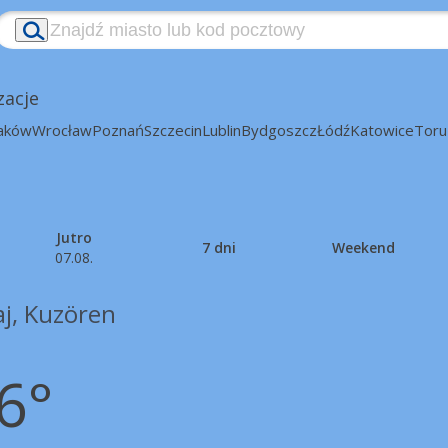
zacje
aków
Wrocław
Poznań
Szczecin
Lublin
Bydgoszcz
Łódź
Katowice
Toru
Jutro
7 dni
Weekend
07.08.
aj, Kuzören
6°