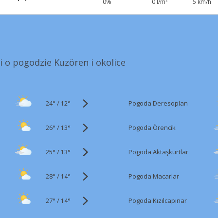
0%
0 l/m²
5 km/h
i o pogodzie Kuzören i okolice
24°
/
Pogoda Deresoplan
12°
26°
/
Pogoda Örencik
13°
25°
/
Pogoda Aktaşkurtlar
13°
28°
/
Pogoda Macarlar
14°
27°
/
Pogoda Kızılcapınar
14°