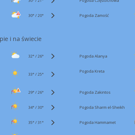
30°
/
Pogoda Częstochowa
21°
30°
/
Pogoda Zamość
20°
ie i na świecie
32°
/
Pogoda Alanya
26°
Pogoda Kreta
33°
/
25°
29°
/
Pogoda Zakintos
26°
34°
/
Pogoda Sharm el-Sheikh
30°
35°
/
Pogoda Hammamet
31°