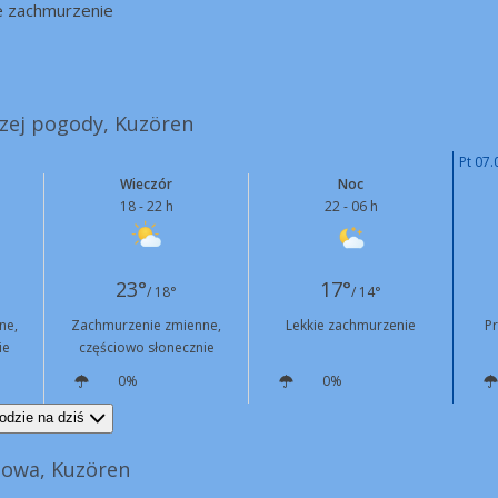
e zachmurzenie
szej pogody, Kuzören
Pt 07.
Wieczór
Noc
18 - 22 h
22 - 06 h
23°
17°
/ 18°
/ 14°
ne,
Zachmurzenie zmienne,
Lekkie zachmurzenie
P
ie
częściowo słonecznie
0%
0%
N
6 km/h
S
4 km/h
odzie na dziś
nowa, Kuzören