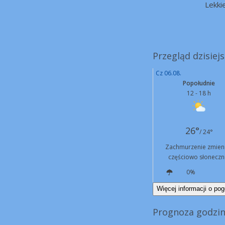
Lekki
Przegląd dzisiej
Cz 06.08.
Popołudnie
12 - 18 h
26°
/ 24°
Zachmurzenie zmien
częściowo słoneczn
0%
N
12 km/h
Więcej informacji o pog
Prognoza godzi