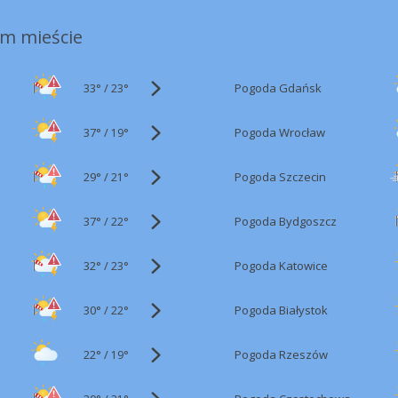
m mieście
33°
/
Pogoda Gdańsk
23°
37°
/
Pogoda Wrocław
19°
29°
/
Pogoda Szczecin
21°
37°
/
Pogoda Bydgoszcz
22°
32°
/
Pogoda Katowice
23°
30°
/
Pogoda Białystok
22°
22°
/
Pogoda Rzeszów
19°