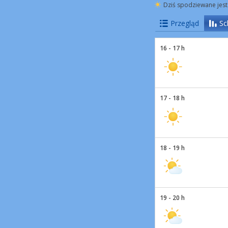
Dziś spodziewane jest
Przegląd
Sc
16 - 17 h
17 - 18 h
18 - 19 h
19 - 20 h