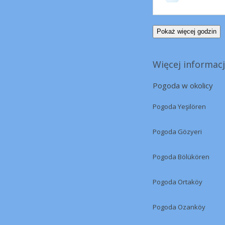
Pokaż więcej godzin
Więcej informacj
Pogoda w okolicy
Pogoda Yeşilören
Pogoda Gözyeri
Pogoda Bölükören
Pogoda Ortaköy
Pogoda Ozanköy