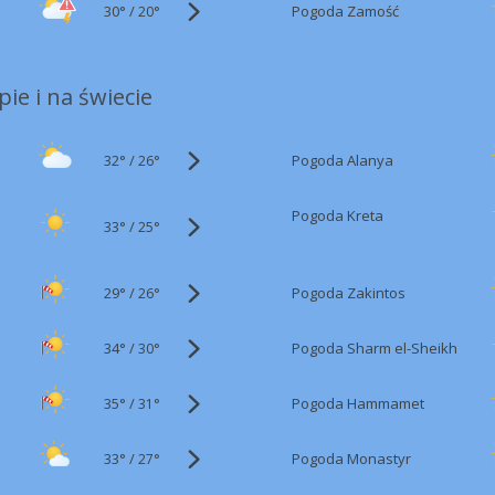
30°
/
Pogoda Zamość
20°
ie i na świecie
32°
/
Pogoda Alanya
26°
Pogoda Kreta
33°
/
25°
29°
/
Pogoda Zakintos
26°
34°
/
Pogoda Sharm el-Sheikh
30°
35°
/
Pogoda Hammamet
31°
33°
/
Pogoda Monastyr
27°