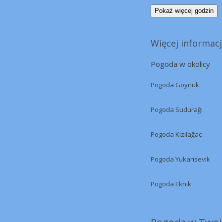
Pokaż więcej godzin
Więcej informacj
Pogoda w okolicy
Pogoda Göynük
Pogoda Sudurağı
Pogoda Kızılağaç
Pogoda Yukarısevik
Pogoda Eknik