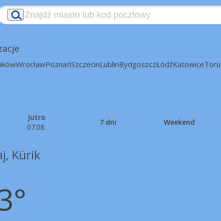
zacje
aków
Wrocław
Poznań
Szczecin
Lublin
Bydgoszcz
Łódź
Katowice
Toru
Jutro
7 dni
Weekend
07.08.
j, Kürik
3°