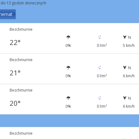
 do 13 godzin słonecznych
hemat
Bezchmurnie
N
22°
0%
0 l/m²
5 km/h
Bezchmurnie
N
21°
0%
0 l/m²
6 km/h
Bezchmurnie
N
20°
0%
0 l/m²
6 km/h
Bezchmurnie