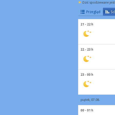
Dziś spodziewane jest
Przegląd
Sc
21 - 22 h
22 - 23 h
23 - 00 h
piątek, 07.08.
00 - 01 h