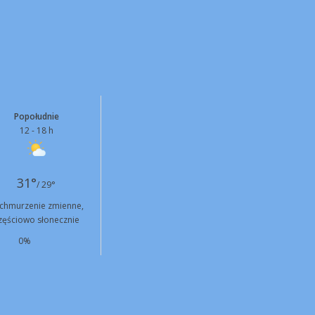
Popołudnie
12 - 18 h
31°
/ 29°
chmurzenie zmienne,
zęściowo słonecznie
0%
SE
15 km/h