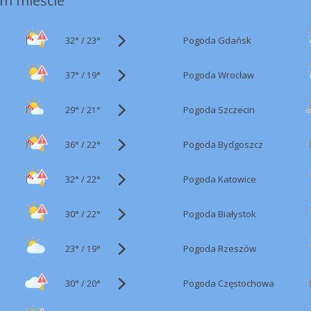
m mieście
32°
/
Pogoda Gdańsk
23°
37°
/
Pogoda Wrocław
19°
29°
/
Pogoda Szczecin
21°
36°
/
Pogoda Bydgoszcz
22°
32°
/
Pogoda Katowice
22°
30°
/
Pogoda Białystok
22°
23°
/
Pogoda Rzeszów
19°
30°
/
Pogoda Częstochowa
20°