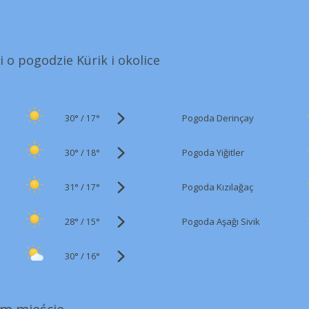
i o pogodzie Kürik i okolice
30°
/
Pogoda Derinçay
17°
30°
/
Pogoda Yiğitler
18°
31°
/
Pogoda Kızılağaç
17°
28°
/
Pogoda Aşağı Sivik
15°
30°
/
16°