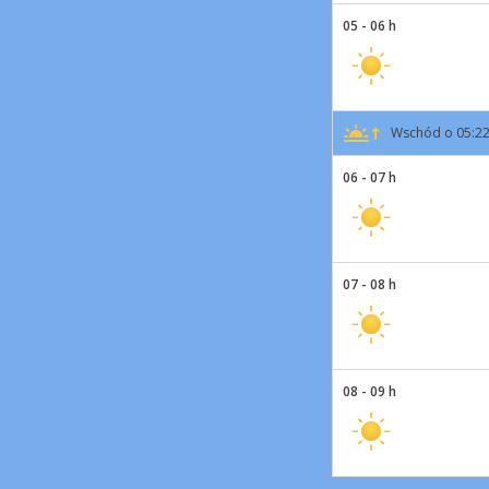
05 - 06 h
Wschód o 05:2
06 - 07 h
07 - 08 h
08 - 09 h