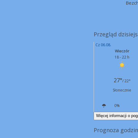
Bezc
Przegląd dzisiej
Cz 06.08.
Wieczór
18 - 22 h
27°
/ 22°
Słonecznie
0%
W
7 km/h
Więcej informacji o pog
Prognoza godzin