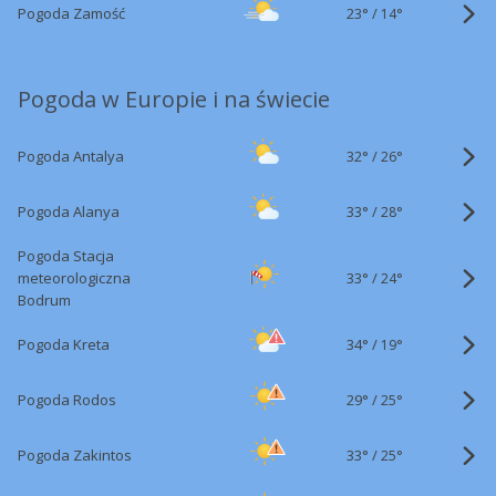
23°
/
Pogoda Zamość
14°
Pogoda w Europie i na świecie
32°
/
Pogoda Antalya
26°
33°
/
Pogoda Alanya
28°
Pogoda Stacja
33°
/
meteorologiczna
24°
Bodrum
34°
/
Pogoda Kreta
19°
29°
/
Pogoda Rodos
25°
33°
/
Pogoda Zakintos
25°