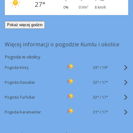
27°
0%
0 l/m²
8 km/h
Pokaż więcej godzin
Więcej informacji o pogodzie Kumlu i okolice
Pogoda w okolicy
33°
/
Pogoda Kireç
19°
32°
/
Pogoda Davutlar
17°
32°
/
Pogoda Turfullar
17°
31°
/
Pogoda Karamanlar
17°