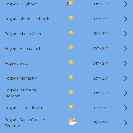
33°
/
Pogoda Hurghada
29°
37°
/
Pogoda Sharm el-Sheikh
27°
35°
/
Pogoda Marsa Alam
30°
35°
/
Pogoda Hammamet
27°
34°
/
Pogoda Susa
27°
32°
/
Pogoda Monastyr
28°
Pogoda Palma de
33°
/
26°
Mallorca
31°
/
Pogoda Lloret de Mar
25°
Pogoda Santa Cruz de
25°
/
23°
Tenerife