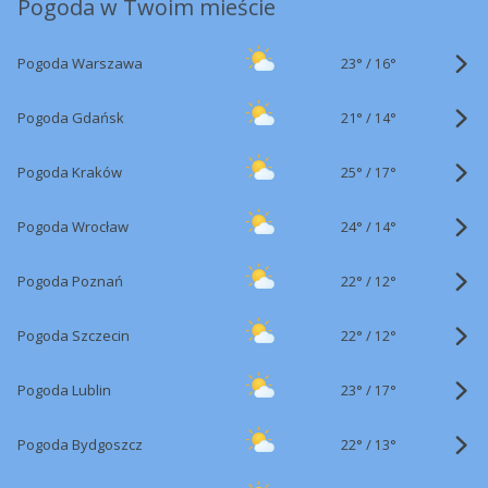
Pogoda w Twoim mieście
23°
/
Pogoda Warszawa
16°
21°
/
Pogoda Gdańsk
14°
25°
/
Pogoda Kraków
17°
24°
/
Pogoda Wrocław
14°
22°
/
Pogoda Poznań
12°
22°
/
Pogoda Szczecin
12°
23°
/
Pogoda Lublin
17°
22°
/
Pogoda Bydgoszcz
13°