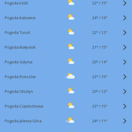
22°
/
Pogoda Łódź
15°
24°
/
Pogoda Katowice
16°
22°
/
Pogoda Toruń
12°
21°
/
Pogoda Białystok
15°
20°
/
Pogoda Gdynia
14°
23°
/
Pogoda Rzeszów
15°
20°
/
Pogoda Olsztyn
12°
23°
/
Pogoda Częstochowa
15°
24°
/
Pogoda Jelenia Góra
11°