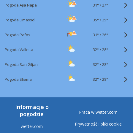
31°
/
Pogoda Ajia Napa
27°
35°
/
Pogoda Limassol
25°
31°
/
Pogoda Pafos
26°
32°
/
Pogoda Valletta
28°
32°
/
Pogoda San Ġiljan
28°
32°
/
Pogoda Sliema
28°
Informacje o
Praca w wetter.com
pogodzie
Prywatność i pliki cookie
wetter.com