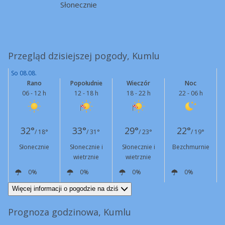
Słonecznie
Przegląd dzisiejszej pogody, Kumlu
So 08.08.
Rano
Popołudnie
Wieczór
Noc
06 - 12 h
12 - 18 h
18 - 22 h
22 - 06 h
32°
33°
29°
22°
/ 18°
/ 31°
/ 23°
/ 19°
Słonecznie
Słonecznie i
Słonecznie i
Bezchmurnie
wietrznie
wietrznie
0%
0%
0%
0%
NE
8 km/h
N
23 km/h
Podmuchy
52 km/h
NE
9 km/h
Podmuchy
46 km/h
NE
5 km/h
Więcej informacji o pogodzie na dziś
Prognoza godzinowa, Kumlu