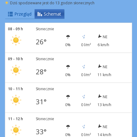
Dziś spodziewane jest do 13 godzin słonecznych
Przegląd
Schemat
08 - 09 h
Słonecznie
NE
26°
0%
0 l/m²
6 km/h
09 - 10 h
Słonecznie
NE
28°
0%
0 l/m²
11 km/h
10 - 11 h
Słonecznie
NE
31°
0%
0 l/m²
13 km/h
11 - 12 h
Słonecznie
NE
33°
0%
0 l/m²
14 km/h