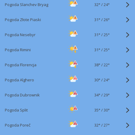
32°
/
Pogoda Slanchev Bryag
24°
31°
/
Pogoda Złote Piaski
26°
31°
/
Pogoda Nesebyr
25°
31°
/
Pogoda Rimini
25°
38°
/
Pogoda Florencja
22°
30°
/
Pogoda Alghero
24°
34°
/
Pogoda Dubrownik
29°
35°
/
Pogoda Split
30°
32°
/
Pogoda Poreč
27°