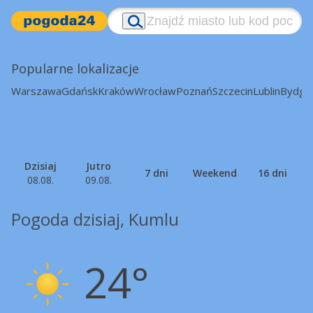
Popularne lokalizacje
Warszawa
Gdańsk
Kraków
Wrocław
Poznań
Szczecin
Lublin
Bydgo
Dzisiaj
Jutro
7 dni
Weekend
16 dni
08.08.
09.08.
Pogoda dzisiaj, Kumlu
24°