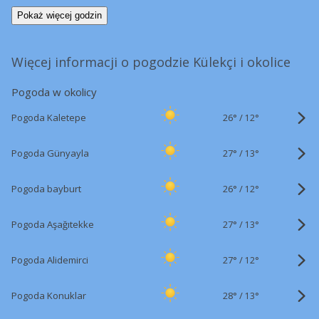
Pokaż więcej godzin
Więcej informacji o pogodzie Külekçi i okolice
Pogoda w okolicy
26°
/
Pogoda Kaletepe
12°
27°
/
Pogoda Günyayla
13°
26°
/
Pogoda bayburt
12°
27°
/
Pogoda Aşağıtekke
13°
27°
/
Pogoda Alidemirci
12°
28°
/
Pogoda Konuklar
13°