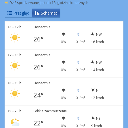
Dziś spodziewane jest do 13 godzin słonecznych
Przegląd
Schemat
16 - 17 h
Słonecznie
NW
26°
0%
0 l/m²
16 km/h
17 - 18 h
Słonecznie
NW
26°
0%
0 l/m²
14 km/h
18 - 19 h
Słonecznie
N
24°
0%
0 l/m²
12 km/h
19 - 20 h
Lekkie zachmurzenie
NE
22°
0%
0 l/m²
9 km/h