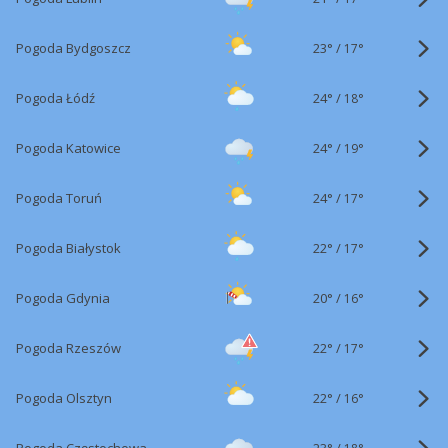
23°
/
Pogoda Bydgoszcz
17°
24°
/
Pogoda Łódź
18°
24°
/
Pogoda Katowice
19°
24°
/
Pogoda Toruń
17°
22°
/
Pogoda Białystok
17°
20°
/
Pogoda Gdynia
16°
22°
/
Pogoda Rzeszów
17°
22°
/
Pogoda Olsztyn
16°
23°
/