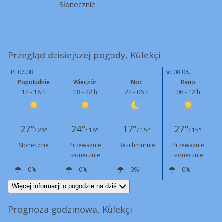
Słonecznie
Przegląd dzisiejszej pogody, Külekçi
Pt 07.08.
So 08.08.
Popołudnie
Wieczór
Noc
Rano
12 - 18 h
18 - 22 h
22 - 06 h
06 - 12 h
27°
24°
17°
27°
/ 26°
/ 18°
/ 15°
/ 15°
Słonecznie
Przeważnie
Bezchmurnie
Przeważnie
słonecznie
słonecznie
0%
0%
0%
0%
NW
15 km/h
E
10 km/h
E
8 km/h
E
9 km/h
Więcej informacji o pogodzie na dziś
Prognoza godzinowa, Külekçi