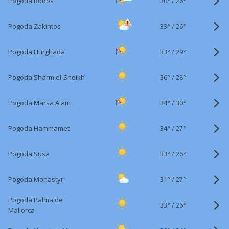
30°
/
Pogoda Rodos
26°
33°
/
Pogoda Zakintos
26°
33°
/
Pogoda Hurghada
29°
36°
/
Pogoda Sharm el-Sheikh
28°
34°
/
Pogoda Marsa Alam
30°
34°
/
Pogoda Hammamet
27°
33°
/
Pogoda Susa
26°
31°
/
Pogoda Monastyr
27°
Pogoda Palma de
33°
/
26°
Mallorca