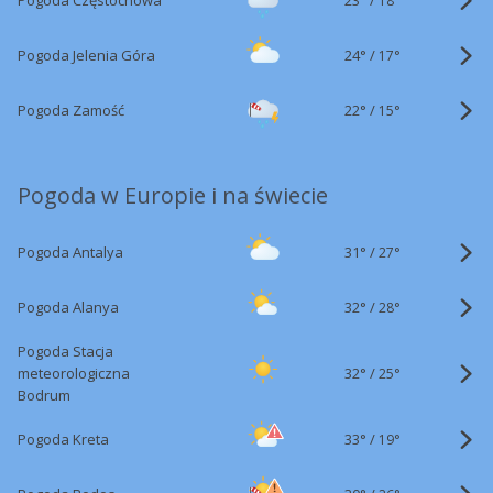
Pogoda Częstochowa
18°
24°
/
Pogoda Jelenia Góra
17°
22°
/
Pogoda Zamość
15°
Pogoda w Europie i na świecie
31°
/
Pogoda Antalya
27°
32°
/
Pogoda Alanya
28°
Pogoda Stacja
32°
/
meteorologiczna
25°
Bodrum
33°
/
Pogoda Kreta
19°