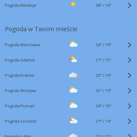
28°
/
Pogoda Menteşe
14°
Pogoda w Twoim mieście
24°
/
Pogoda Warszawa
19°
21°
/
Pogoda Gdańsk
15°
22°
/
Pogoda Kraków
19°
25°
/
Pogoda Wrocław
19°
24°
/
Pogoda Poznań
18°
21°
/
Pogoda Szczecin
14°
21°
/
Pogoda Lublin
17°