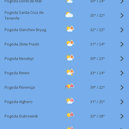
30°
/
Pogoda Lloret de Mar
24°
Pogoda Santa Cruz de
25°
/
22°
Tenerife
32°
/
Pogoda Slanchev Bryag
22°
31°
/
Pogoda Złote Piaski
24°
30°
/
Pogoda Nesebyr
23°
33°
/
Pogoda Rimini
24°
39°
/
Pogoda Florencja
22°
31°
/
Pogoda Alghero
25°
32°
/
Pogoda Dubrownik
28°