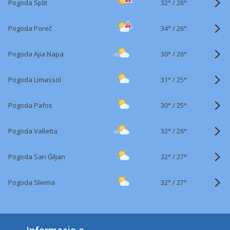
32°
/
Pogoda Split
28°
34°
/
Pogoda Poreč
26°
30°
/
Pogoda Ajia Napa
26°
31°
/
Pogoda Limassol
25°
30°
/
Pogoda Pafos
25°
32°
/
Pogoda Valletta
26°
32°
/
Pogoda San Ġiljan
27°
32°
/
Pogoda Sliema
27°