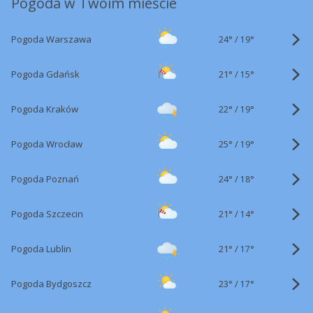
Pogoda w Twoim mieście
24°
/
Pogoda Warszawa
19°
21°
/
Pogoda Gdańsk
15°
22°
/
Pogoda Kraków
19°
25°
/
Pogoda Wrocław
19°
24°
/
Pogoda Poznań
18°
21°
/
Pogoda Szczecin
14°
21°
/
Pogoda Lublin
17°
23°
/
Pogoda Bydgoszcz
17°