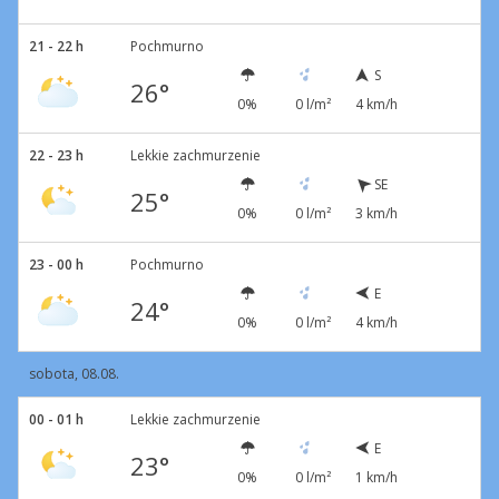
21 - 22 h
Pochmurno
S
26°
0%
0 l/m²
4 km/h
22 - 23 h
Lekkie zachmurzenie
SE
25°
0%
0 l/m²
3 km/h
23 - 00 h
Pochmurno
E
24°
0%
0 l/m²
4 km/h
sobota, 08.08.
00 - 01 h
Lekkie zachmurzenie
E
23°
0%
0 l/m²
1 km/h