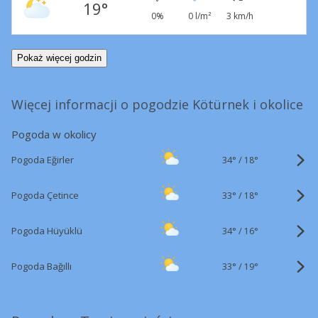
19°
0%
0 l/m²
3 km/h
Pokaż więcej godzin
Więcej informacji o pogodzie Kötürnek i okolice
Pogoda w okolicy
34°
/
Pogoda Eğirler
18°
33°
/
Pogoda Çetince
18°
34°
/
Pogoda Hüyüklü
16°
33°
/
Pogoda Bağıllı
19°