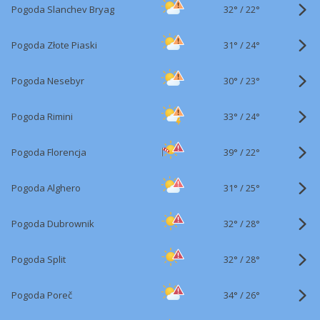
32°
/
Pogoda Slanchev Bryag
22°
31°
/
Pogoda Złote Piaski
24°
30°
/
Pogoda Nesebyr
23°
33°
/
Pogoda Rimini
24°
39°
/
Pogoda Florencja
22°
31°
/
Pogoda Alghero
25°
32°
/
Pogoda Dubrownik
28°
32°
/
Pogoda Split
28°
34°
/
Pogoda Poreč
26°