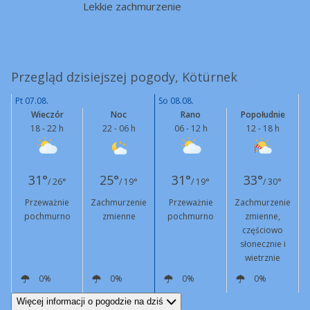
Lekkie zachmurzenie
Przegląd dzisiejszej pogody, Kötürnek
Pt 07.08.
So 08.08.
Wieczór
Noc
Rano
Popołudnie
18 - 22 h
22 - 06 h
06 - 12 h
12 - 18 h
31°
25°
31°
33°
/ 26°
/ 19°
/ 19°
/ 30°
Przeważnie
Zachmurzenie
Przeważnie
Zachmurzenie
pochmurno
zmienne
pochmurno
zmienne,
częściowo
słonecznie i
wietrznie
0%
0%
0%
0%
E
3 km/h
E
3 km/h
NE
6 km/h
W
10 km/h
Więcej informacji o pogodzie na dziś