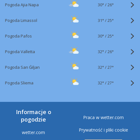
30°
/
Pogoda Ajia Napa
26°
31°
/
Pogoda Limassol
25°
30°
/
Pogoda Pafos
25°
32°
/
Pogoda Valletta
26°
32°
/
Pogoda San Ġiljan
27°
32°
/
Pogoda Sliema
27°
Informacje o
Praca w wetter.com
pogodzie
Prywatność i pliki cookie
wetter.com