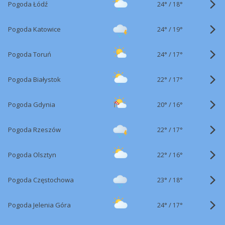
24°
/
Pogoda Łódź
18°
24°
/
Pogoda Katowice
19°
24°
/
Pogoda Toruń
17°
22°
/
Pogoda Białystok
17°
20°
/
Pogoda Gdynia
16°
22°
/
Pogoda Rzeszów
17°
22°
/
Pogoda Olsztyn
16°
23°
/
Pogoda Częstochowa
18°
24°
/
Pogoda Jelenia Góra
17°