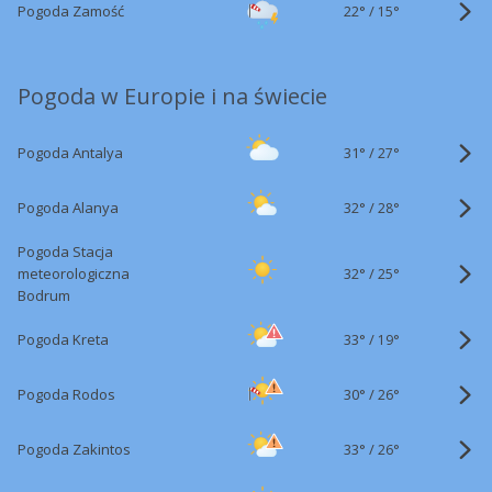
22°
/
Pogoda Zamość
15°
Pogoda w Europie i na świecie
31°
/
Pogoda Antalya
27°
32°
/
Pogoda Alanya
28°
Pogoda Stacja
32°
/
meteorologiczna
25°
Bodrum
33°
/
Pogoda Kreta
19°
30°
/
Pogoda Rodos
26°
33°
/
Pogoda Zakintos
26°