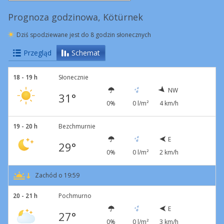
Prognoza godzinowa, Kötürnek
Dziś spodziewane jest do 8 godzin słonecznych
Przegląd
Schemat
18 - 19 h
Słonecznie
NW
31°
0%
0 l/m²
4 km/h
19 - 20 h
Bezchmurnie
E
29°
0%
0 l/m²
2 km/h
Zachód o 19:59
20 - 21 h
Pochmurno
E
27°
0%
0 l/m²
3 km/h