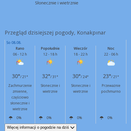
Słonecznie i wietrznie
Przegląd dzisiejszej pogody, Konakpınar
So 08.08.
Rano
Popołudnie
Wieczór
Noc
06 - 12 h
12 - 18 h
18 - 22 h
22 - 06 h
30°
32°
30°
23°
/ 21°
/ 31°
/ 24°
/ 21°
Zachmurzenie
Słonecznie i
Słonecznie i
Przeważnie
zmienne,
wietrznie
wietrznie
pochmurno
częściowo
słonecznie i
wietrznie
0%
0%
0%
0%
N
13 km/h
Podmuchy
47 km/h
N
27 km/h
Podmuchy
61 km/h
N
19 km/h
Podmuchy
55 km/h
N
12 km/h
Więcej informacji o pogodzie na dziś