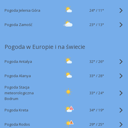
24°
/
Pogoda Jelenia Góra
11°
23°
/
Pogoda Zamość
13°
Pogoda w Europie i na świecie
32°
/
Pogoda Antalya
26°
33°
/
Pogoda Alanya
28°
Pogoda Stacja
33°
/
meteorologiczna
24°
Bodrum
34°
/
Pogoda Kreta
19°
29°
/
Pogoda Rodos
25°