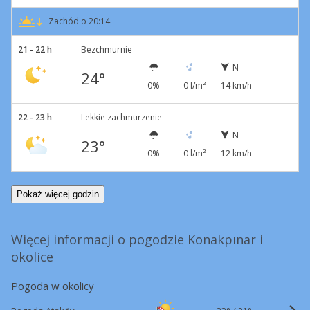
Zachód o 20:14
21 - 22 h
Bezchmurnie
N
24°
0%
0 l/m²
14 km/h
22 - 23 h
Lekkie zachmurzenie
N
23°
0%
0 l/m²
12 km/h
Pokaż więcej godzin
Więcej informacji o pogodzie Konakpınar i
okolice
Pogoda w okolicy