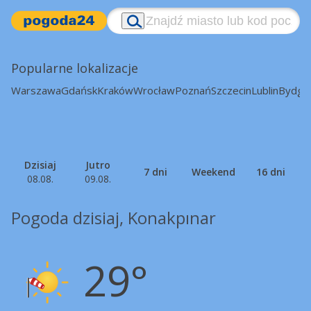
Popularne lokalizacje
Warszawa
Gdańsk
Kraków
Wrocław
Poznań
Szczecin
Lublin
Bydgo
Dzisiaj
Jutro
7 dni
Weekend
16 dni
08.08.
09.08.
Pogoda dzisiaj, Konakpınar
29°