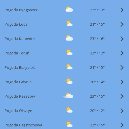
22°
/
Pogoda Bydgoszcz
13°
21°
/
Pogoda Łódź
15°
23°
/
Pogoda Katowice
16°
22°
/
Pogoda Toruń
12°
21°
/
Pogoda Białystok
15°
20°
/
Pogoda Gdynia
14°
23°
/
Pogoda Rzeszów
15°
20°
/
Pogoda Olsztyn
12°
22°
/
Pogoda Częstochowa
15°