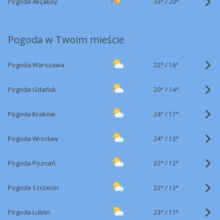
33°
/
Pogoda Akçaköy
20°
Pogoda w Twoim mieście
22°
/
Pogoda Warszawa
16°
20°
/
Pogoda Gdańsk
14°
24°
/
Pogoda Kraków
17°
24°
/
Pogoda Wrocław
13°
22°
/
Pogoda Poznań
12°
22°
/
Pogoda Szczecin
12°
23°
/
Pogoda Lublin
17°