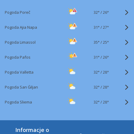
32°
/
Pogoda Poreč
26°
31°
/
Pogoda Ajia Napa
27°
35°
/
Pogoda Limassol
25°
31°
/
Pogoda Pafos
26°
32°
/
Pogoda Valletta
28°
32°
/
Pogoda San Ġiljan
28°
32°
/
Pogoda Sliema
28°
Informacje o