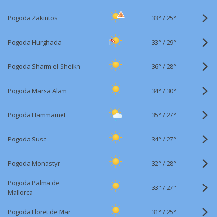
33°
/
Pogoda Zakintos
25°
33°
/
Pogoda Hurghada
29°
36°
/
Pogoda Sharm el-Sheikh
28°
34°
/
Pogoda Marsa Alam
30°
35°
/
Pogoda Hammamet
27°
34°
/
Pogoda Susa
27°
32°
/
Pogoda Monastyr
28°
Pogoda Palma de
33°
/
27°
Mallorca
31°
/
Pogoda Lloret de Mar
25°