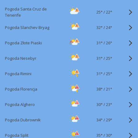
Pogoda Santa Cruz de
25°
/
22°
Tenerife
32°
/
Pogoda Slanchev Bryag
24°
31°
/
Pogoda Złote Piaski
26°
31°
/
Pogoda Nesebyr
25°
31°
/
Pogoda Rimini
25°
38°
/
Pogoda Florencja
21°
30°
/
Pogoda Alghero
23°
34°
/
Pogoda Dubrownik
29°
35°
/
Pogoda Split
30°