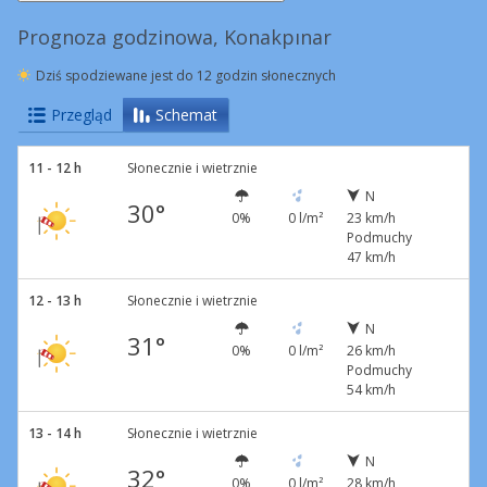
Prognoza godzinowa, Konakpınar
Dziś spodziewane jest do 12 godzin słonecznych
Przegląd
Schemat
11 - 12 h
Słonecznie i wietrznie
N
30°
0%
0 l/m²
23 km/h
Podmuchy
47 km/h
12 - 13 h
Słonecznie i wietrznie
N
31°
0%
0 l/m²
26 km/h
Podmuchy
54 km/h
13 - 14 h
Słonecznie i wietrznie
N
32°
0%
0 l/m²
28 km/h