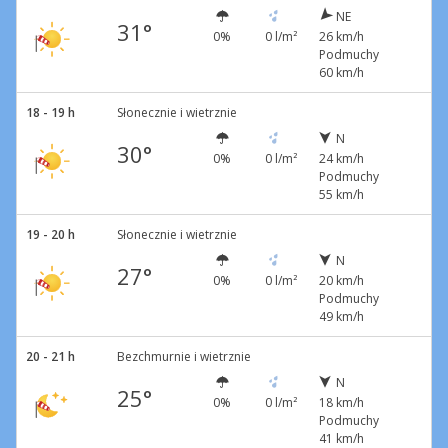
NE
31°
0%
0 l/m²
26 km/h
Podmuchy
60 km/h
18 - 19 h
Słonecznie i wietrznie
N
30°
0%
0 l/m²
24 km/h
Podmuchy
55 km/h
19 - 20 h
Słonecznie i wietrznie
N
27°
0%
0 l/m²
20 km/h
Podmuchy
49 km/h
20 - 21 h
Bezchmurnie i wietrznie
N
25°
0%
0 l/m²
18 km/h
Podmuchy
41 km/h