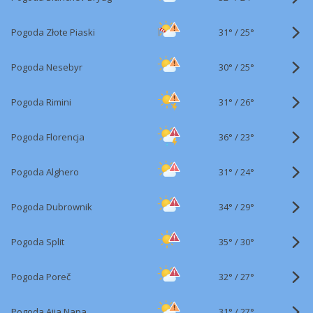
31°
/
Pogoda Złote Piaski
25°
30°
/
Pogoda Nesebyr
25°
31°
/
Pogoda Rimini
26°
36°
/
Pogoda Florencja
23°
31°
/
Pogoda Alghero
24°
34°
/
Pogoda Dubrownik
29°
35°
/
Pogoda Split
30°
32°
/
Pogoda Poreč
27°
31°
/
Pogoda Ajia Napa
27°