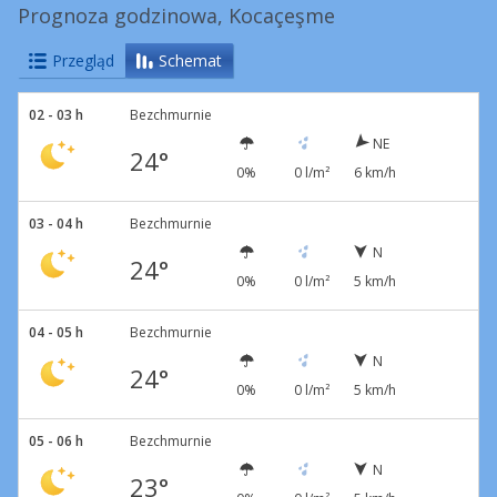
Prognoza godzinowa, Kocaçeşme
Przegląd
Schemat
02 - 03 h
Bezchmurnie
NE
24°
0%
0 l/m²
6 km/h
03 - 04 h
Bezchmurnie
N
24°
0%
0 l/m²
5 km/h
04 - 05 h
Bezchmurnie
N
24°
0%
0 l/m²
5 km/h
05 - 06 h
Bezchmurnie
N
23°