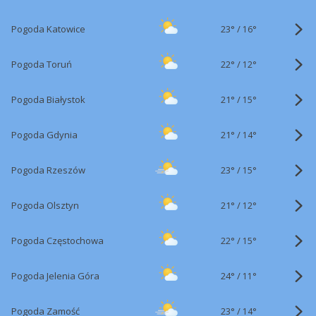
23°
/
Pogoda Katowice
16°
22°
/
Pogoda Toruń
12°
21°
/
Pogoda Białystok
15°
21°
/
Pogoda Gdynia
14°
23°
/
Pogoda Rzeszów
15°
21°
/
Pogoda Olsztyn
12°
22°
/
Pogoda Częstochowa
15°
24°
/
Pogoda Jelenia Góra
11°
23°
/
Pogoda Zamość
14°