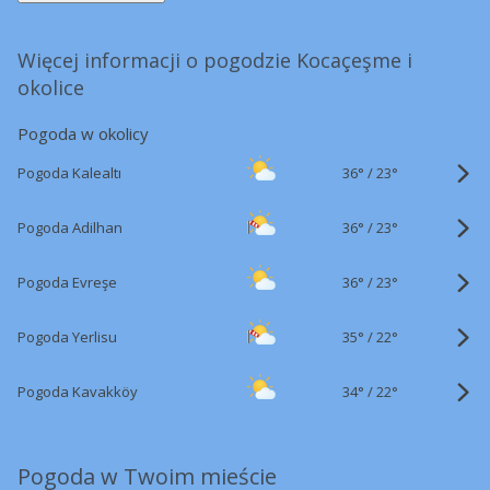
Więcej informacji o pogodzie Kocaçeşme i
okolice
Pogoda w okolicy
36°
/
Pogoda Kalealtı
23°
36°
/
Pogoda Adilhan
23°
36°
/
Pogoda Evreşe
23°
35°
/
Pogoda Yerlisu
22°
34°
/
Pogoda Kavakköy
22°
Pogoda w Twoim mieście