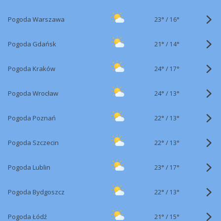
23°
/
Pogoda Warszawa
16°
21°
/
Pogoda Gdańsk
14°
24°
/
Pogoda Kraków
17°
24°
/
Pogoda Wrocław
13°
22°
/
Pogoda Poznań
13°
22°
/
Pogoda Szczecin
13°
23°
/
Pogoda Lublin
17°
22°
/
Pogoda Bydgoszcz
13°
21°
/
Pogoda Łódź
15°