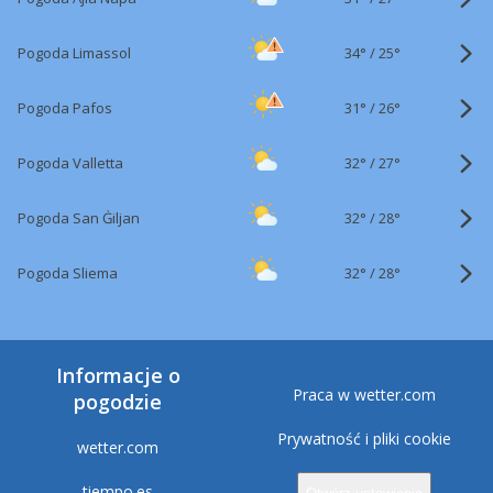
34°
/
Pogoda Limassol
25°
31°
/
Pogoda Pafos
26°
32°
/
Pogoda Valletta
27°
32°
/
Pogoda San Ġiljan
28°
32°
/
Pogoda Sliema
28°
Informacje o
Praca w wetter.com
pogodzie
Prywatność i pliki cookie
wetter.com
tiempo.es