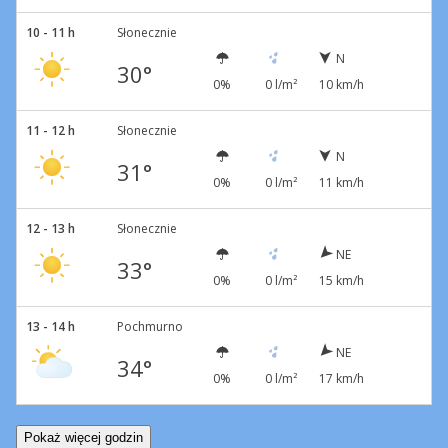
10 - 11 h
Słonecznie
N
30°
0%
0 l/m²
10 km/h
11 - 12 h
Słonecznie
N
31°
0%
0 l/m²
11 km/h
12 - 13 h
Słonecznie
NE
33°
0%
0 l/m²
15 km/h
13 - 14 h
Pochmurno
NE
34°
0%
0 l/m²
17 km/h
Pokaż więcej godzin