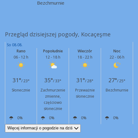
Bezchmurnie
Przegląd dzisiejszej pogody, Kocaçeşme
So 08.08.
Rano
Popołudnie
Wieczór
Noc
06 - 12 h
12 - 18 h
18 - 22 h
22 - 06 h
31°
35°
31°
27°
/ 23°
/ 33°
/ 28°
/ 25°
Słonecznie
Zachmurzenie
Przeważnie
Bezchmurnie
zmienne,
słonecznie
częściowo
słonecznie
0%
0%
0%
0%
N
6 km/h
N
14 km/h
NE
11 km/h
NE
13 km/h
Więcej informacji o pogodzie na dziś