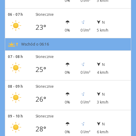
0%
0 l/m²
5 km/h
06 - 07 h
Słonecznie
N
23°
0%
0 l/m²
5 km/h
Wschód o 06:16
07 - 08 h
Słonecznie
N
25°
0%
0 l/m²
4 km/h
08 - 09 h
Słonecznie
N
26°
0%
0 l/m²
3 km/h
09 - 10 h
Słonecznie
N
28°
0%
0 l/m²
6 km/h