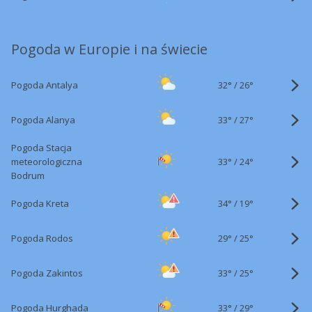
Pogoda w Europie i na świecie
32°
/
Pogoda Antalya
26°
33°
/
Pogoda Alanya
27°
Pogoda Stacja
33°
/
meteorologiczna
24°
Bodrum
34°
/
Pogoda Kreta
19°
29°
/
Pogoda Rodos
25°
33°
/
Pogoda Zakintos
25°
33°
/
Pogoda Hurghada
29°