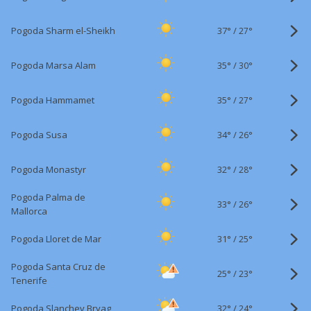
37°
/
Pogoda Sharm el-Sheikh
27°
35°
/
Pogoda Marsa Alam
30°
35°
/
Pogoda Hammamet
27°
34°
/
Pogoda Susa
26°
32°
/
Pogoda Monastyr
28°
Pogoda Palma de
33°
/
26°
Mallorca
31°
/
Pogoda Lloret de Mar
25°
Pogoda Santa Cruz de
25°
/
23°
Tenerife
32°
/
Pogoda Slanchev Bryag
24°