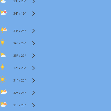
33°
/
28°
34°
/
19°
33°
/
25°
36°
/
28°
35°
/
27°
32°
/
28°
31°
/
25°
32°
/
24°
31°
/
25°