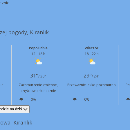
cznie
zej pogody, Kiranlık
Popołudnie
Wieczór
12 - 18 h
18 - 22 h
31°
29°
/ 30°
/ 24°
ie
Zachmurzenie zmienne,
Przeważnie lekko pochmurno
Pr
częściowo słonecznie
0%
0%
SW
6 km/h
N
10 km/h
odzie na dziś
owa, Kiranlık