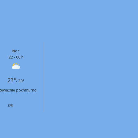
Noc
22 - 06 h
23°
/ 20°
zeważnie pochmurno
0%
N
10 km/h