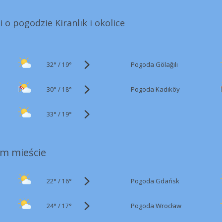
 o pogodzie Kiranlık i okolice
32°
/
Pogoda Gölağılı
19°
30°
/
Pogoda Kadıköy
18°
33°
/
19°
m mieście
22°
/
Pogoda Gdańsk
16°
24°
/
Pogoda Wrocław
17°