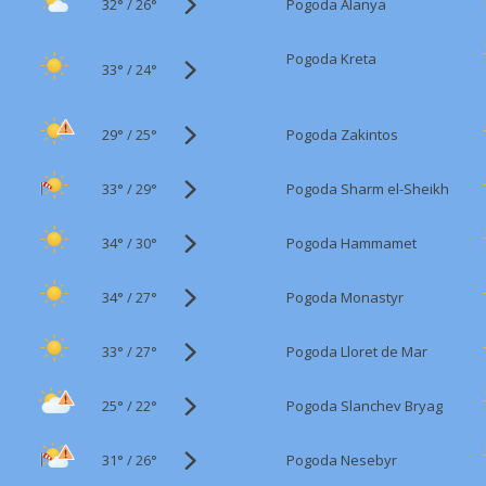
32°
/
Pogoda Alanya
26°
Pogoda Kreta
33°
/
24°
29°
/
Pogoda Zakintos
25°
33°
/
Pogoda Sharm el-Sheikh
29°
34°
/
Pogoda Hammamet
30°
34°
/
Pogoda Monastyr
27°
33°
/
Pogoda Lloret de Mar
27°
25°
/
Pogoda Slanchev Bryag
22°
31°
/
Pogoda Nesebyr
26°