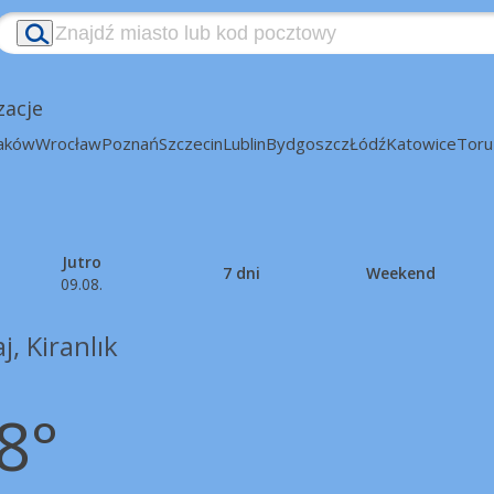
zacje
aków
Wrocław
Poznań
Szczecin
Lublin
Bydgoszcz
Łódź
Katowice
Toru
Jutro
7 dni
Weekend
09.08.
j, Kiranlık
8°