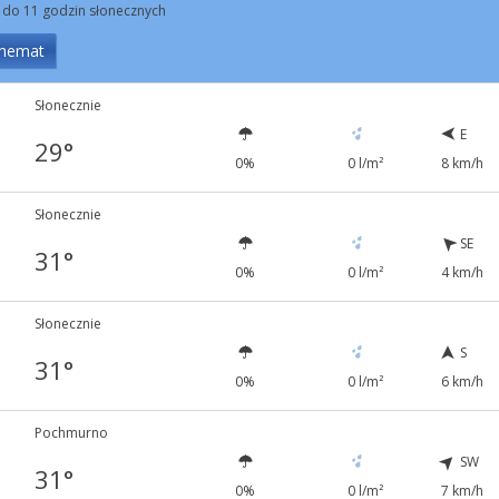
 do 11 godzin słonecznych
hemat
Słonecznie
E
29°
0%
0 l/m²
8 km/h
Słonecznie
SE
31°
0%
0 l/m²
4 km/h
Słonecznie
S
31°
0%
0 l/m²
6 km/h
Pochmurno
SW
31°
0%
0 l/m²
7 km/h