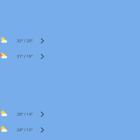
32°
/
20°
31°
/
19°
20°
/
14°
24°
/
13°