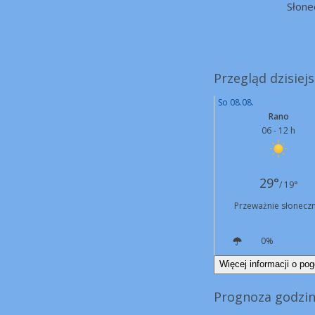
Słone
Przegląd dzisiejs
So 08.08.
Rano
06 - 12 h
29°
/ 19°
Przeważnie słoneczn
0%
NE
11 km/h
Więcej informacji o pog
Prognoza godzin