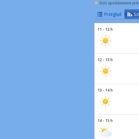
Dziś spodziewane jest
Przegląd
Sc
11 - 12 h
12 - 13 h
13 - 14 h
14 - 15 h