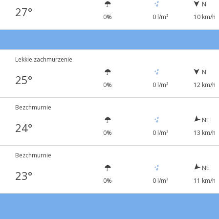
N
27°
0%
0 l/m²
10 km/h
Lekkie zachmurzenie
N
25°
0%
0 l/m²
12 km/h
Bezchmurnie
NE
24°
0%
0 l/m²
13 km/h
Bezchmurnie
NE
23°
0%
0 l/m²
11 km/h