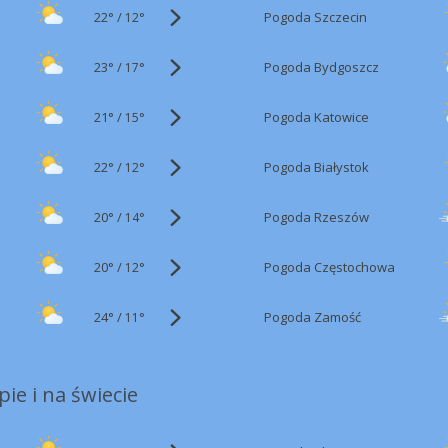
22°
/
Pogoda Szczecin
12°
23°
/
Pogoda Bydgoszcz
17°
21°
/
Pogoda Katowice
15°
22°
/
Pogoda Białystok
12°
20°
/
Pogoda Rzeszów
14°
20°
/
Pogoda Częstochowa
12°
24°
/
Pogoda Zamość
11°
ie i na świecie