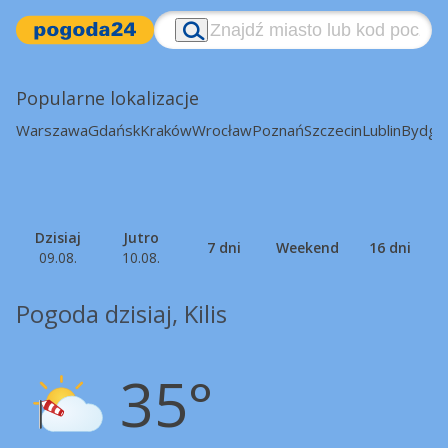
Popularne lokalizacje
Warszawa
Gdańsk
Kraków
Wrocław
Poznań
Szczecin
Lublin
Bydgo
Dzisiaj
Jutro
7 dni
Weekend
16 dni
09.08.
10.08.
Pogoda dzisiaj, Kilis
35°