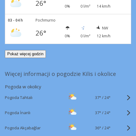
26°
0%
0 l/m²
14 km/h
03 - 04 h
Pochmurno
NW
26°
0%
0 l/m²
12 km/h
Pokaż więcej godzin
Więcej informacji o pogodzie Kilis i okolice
Pogoda w okolicy
37°
/
Pogoda Tahtalı
24°
37°
/
Pogoda İnanlı
24°
36°
/
Pogoda Akçabağlar
24°