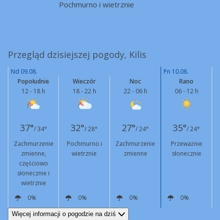
Pochmurno i wietrznie
Przegląd dzisiejszej pogody, Kilis
Nd 09.08.
Pn 10.08.
Popołudnie
Wieczór
Noc
Rano
12 - 18 h
18 - 22 h
22 - 06 h
06 - 12 h
37°
32°
27°
35°
/ 34°
/ 28°
/ 24°
/ 24°
Zachmurzenie
Pochmurno i
Zachmurzenie
Przeważnie
zmienne,
wietrznie
zmienne
słonecznie
częściowo
słonecznie i
wietrznie
0%
0%
0%
0%
W
22 km/h
Podmuchy
54 km/h
W
16 km/h
Podmuchy
47 km/h
NW
13 km/h
NW
12 km/h
Więcej informacji o pogodzie na dziś