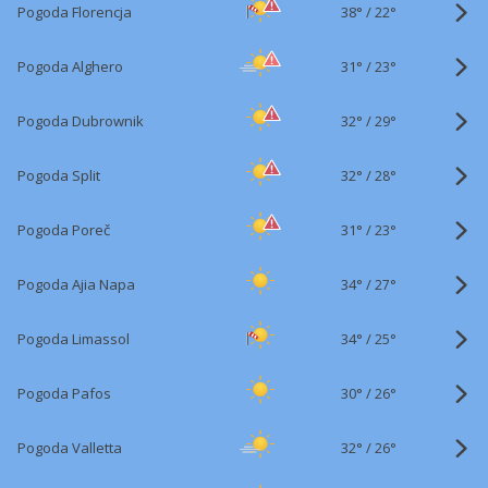
38°
/
Pogoda Florencja
22°
31°
/
Pogoda Alghero
23°
32°
/
Pogoda Dubrownik
29°
32°
/
Pogoda Split
28°
31°
/
Pogoda Poreč
23°
34°
/
Pogoda Ajia Napa
27°
34°
/
Pogoda Limassol
25°
30°
/
Pogoda Pafos
26°
32°
/
Pogoda Valletta
26°