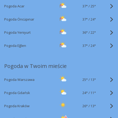
37°
/
Pogoda Acar
25°
37°
/
Pogoda Öncüpınar
24°
36°
/
Pogoda Yeniyurt
22°
37°
/
Pogoda Eğlen
24°
Pogoda w Twoim mieście
25°
/
Pogoda Warszawa
13°
24°
/
Pogoda Gdańsk
11°
26°
/
Pogoda Kraków
13°