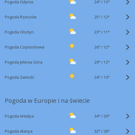
24°
/
Pogoda Gdynia
13°
25°
/
Pogoda Rzeszów
12°
23°
/
Pogoda Olsztyn
11°
26°
/
Pogoda Częstochowa
12°
29°
/
Pogoda Jelenia Góra
12°
24°
/
Pogoda Zamość
10°
Pogoda w Europie i na świecie
34°
/
Pogoda Antalya
26°
32°
/
Pogoda Alanya
28°