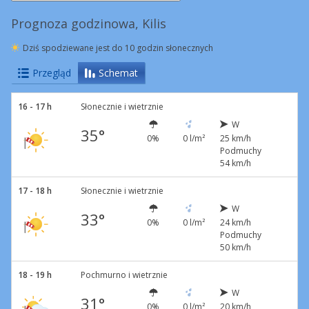
Prognoza godzinowa, Kilis
Dziś spodziewane jest do 10 godzin słonecznych
Przegląd
Schemat
16 - 17 h
Słonecznie i wietrznie
W
35°
0%
0 l/m²
25 km/h
Podmuchy
54 km/h
17 - 18 h
Słonecznie i wietrznie
W
33°
0%
0 l/m²
24 km/h
Podmuchy
50 km/h
18 - 19 h
Pochmurno i wietrznie
W
31°
0%
0 l/m²
20 km/h