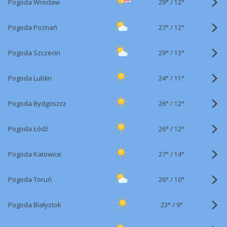
29°
/
Pogoda Wrocław
12°
27°
/
Pogoda Poznań
12°
29°
/
Pogoda Szczecin
13°
24°
/
Pogoda Lublin
11°
26°
/
Pogoda Bydgoszcz
12°
26°
/
Pogoda Łódź
12°
27°
/
Pogoda Katowice
14°
26°
/
Pogoda Toruń
10°
23°
/
Pogoda Białystok
9°