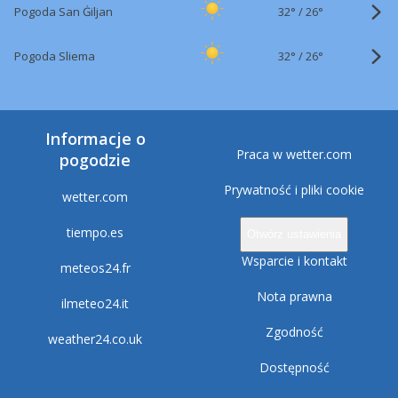
32°
/
Pogoda San Ġiljan
26°
32°
/
Pogoda Sliema
26°
Informacje o
Praca w wetter.com
pogodzie
Prywatność i pliki cookie
wetter.com
tiempo.es
Otwórz ustawienia
Wsparcie i kontakt
meteos24.fr
Nota prawna
ilmeteo24.it
Zgodność
weather24.co.uk
Dostępność