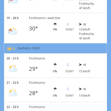
Podmuchy
47 km/h
19 - 20 h
Pochmurno i wietrznie
W
30°
0%
0 l/m²
16 km/h
Podmuchy
41 km/h
Zachód o 19:30
20 - 21 h
Pochmurno
W
29°
0%
0 l/m²
15 km/h
21 - 22 h
Pochmurno
W
28°
0%
0 l/m²
14 km/h
22 - 23 h
Pochmurno