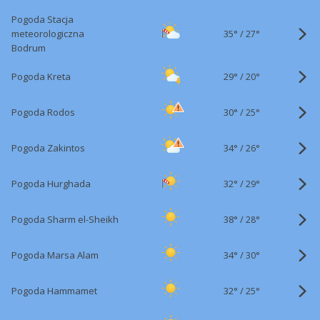
Pogoda Stacja
35°
/
meteorologiczna
27°
Bodrum
29°
/
Pogoda Kreta
20°
30°
/
Pogoda Rodos
25°
34°
/
Pogoda Zakintos
26°
32°
/
Pogoda Hurghada
29°
38°
/
Pogoda Sharm el-Sheikh
28°
34°
/
Pogoda Marsa Alam
30°
32°
/
Pogoda Hammamet
25°