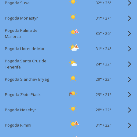
32°
/
Pogoda Susa
26°
31°
/
Pogoda Monastyr
27°
Pogoda Palma de
35°
/
26°
Mallorca
31°
/
Pogoda Lloret de Mar
24°
Pogoda Santa Cruz de
24°
/
22°
Tenerife
29°
/
Pogoda Slanchev Bryag
22°
29°
/
Pogoda Złote Piaski
21°
28°
/
Pogoda Nesebyr
22°
31°
/
Pogoda Rimini
22°