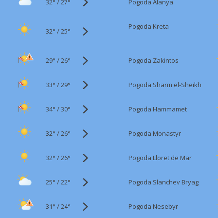
32°
/
Pogoda Alanya
27°
Pogoda Kreta
32°
/
25°
29°
/
Pogoda Zakintos
26°
33°
/
Pogoda Sharm el-Sheikh
29°
34°
/
Pogoda Hammamet
30°
32°
/
Pogoda Monastyr
26°
32°
/
Pogoda Lloret de Mar
26°
25°
/
Pogoda Slanchev Bryag
22°
31°
/
Pogoda Nesebyr
24°