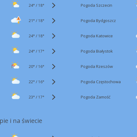
24°
/
Pogoda Szczecin
18°
21°
/
Pogoda Bydgoszcz
18°
24°
/
Pogoda Katowice
18°
24°
/
Pogoda Białystok
17°
20°
/
Pogoda Rzeszów
16°
22°
/
Pogoda Częstochowa
16°
23°
/
Pogoda Zamość
17°
ie i na świecie