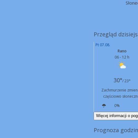
Słone
Przegląd dzisiejs
Pt 07.08.
Rano
06 - 12 h
30°
/ 23°
Zachmurzenie zmien
częściowo słoneczn
0%
NE
11 km/h
Więcej informacji o pog
Prognoza godzin