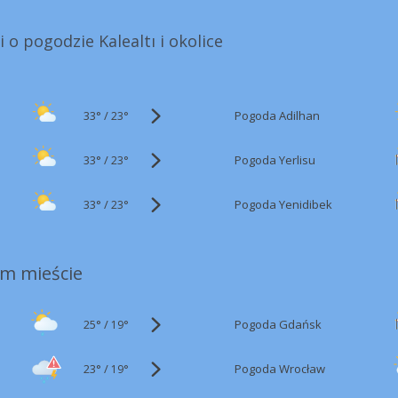
 o pogodzie Kalealtı i okolice
33°
/
Pogoda Adilhan
23°
33°
/
Pogoda Yerlisu
23°
33°
/
Pogoda Yenidibek
23°
m mieście
25°
/
Pogoda Gdańsk
19°
23°
/
Pogoda Wrocław
19°