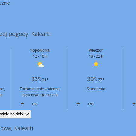
cznie
zej pogody, Kalealtı
Popołudnie
Wieczór
12 - 18 h
18 - 22 h
33°
30°
/ 31°
/ 27°
ne,
Zachmurzenie zmienne,
Słonecznie
ie
częściowo słonecznie
0%
0%
S
13 km/h
S
6 km/h
odzie na dziś
owa, Kalealtı