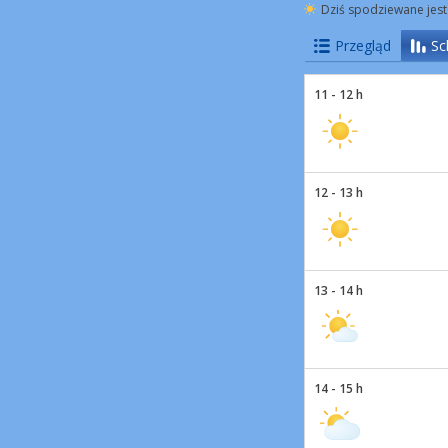
Dziś spodziewane jest
Przegląd
Sc
11 - 12 h
12 - 13 h
13 - 14 h
14 - 15 h