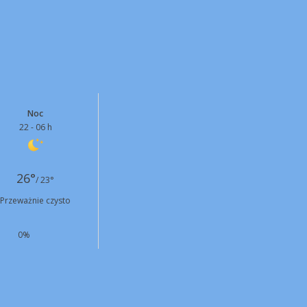
Noc
22 - 06 h
26°
/ 23°
Przeważnie czysto
0%
N
5 km/h