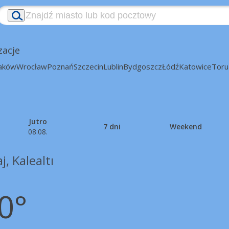
zacje
aków
Wrocław
Poznań
Szczecin
Lublin
Bydgoszcz
Łódź
Katowice
Toru
Jutro
7 dni
Weekend
08.08.
j, Kalealtı
0°