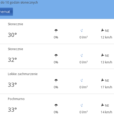
 do 10 godzin słonecznych
hemat
Słonecznie
NE
30°
0%
0 l/m²
12 km/h
Słonecznie
NE
32°
0%
0 l/m²
13 km/h
Lekkie zachmurzenie
NE
33°
0%
0 l/m²
17 km/h
Pochmurno
NE
33°
0%
0 l/m²
14 km/h