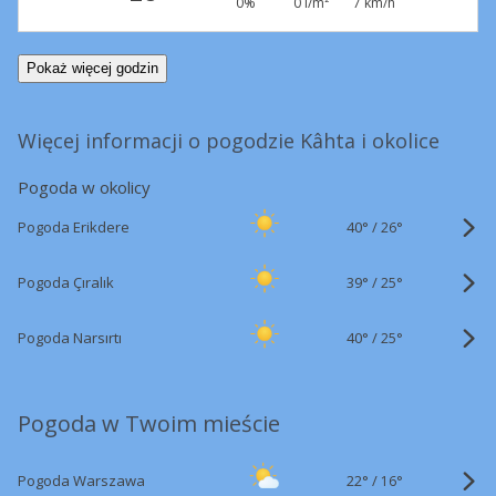
0%
0 l/m²
7 km/h
Pokaż więcej godzin
Więcej informacji o pogodzie Kâhta i okolice
Pogoda w okolicy
40°
/
Pogoda Erikdere
26°
39°
/
Pogoda Çıralık
25°
40°
/
Pogoda Narsırtı
25°
Pogoda w Twoim mieście
22°
/
Pogoda Warszawa
16°