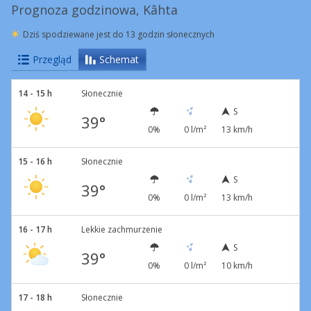
Prognoza godzinowa, Kâhta
Dziś spodziewane jest do 13 godzin słonecznych
Przegląd
Schemat
14 - 15 h
Słonecznie
S
39°
0%
0 l/m²
13 km/h
15 - 16 h
Słonecznie
S
39°
0%
0 l/m²
13 km/h
16 - 17 h
Lekkie zachmurzenie
S
39°
0%
0 l/m²
10 km/h
17 - 18 h
Słonecznie