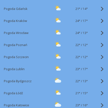
21°
/
Pogoda Gdańsk
14°
24°
/
Pogoda Kraków
17°
24°
/
Pogoda Wrocław
13°
22°
/
Pogoda Poznań
12°
22°
/
Pogoda Szczecin
12°
23°
/
Pogoda Lublin
17°
22°
/
Pogoda Bydgoszcz
13°
21°
/
Pogoda Łódź
15°
23°
/
Pogoda Katowice
16°