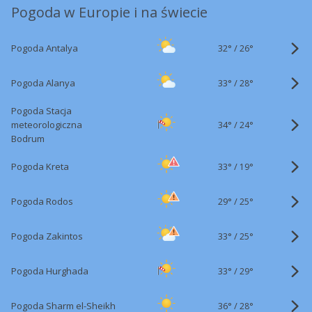
Pogoda w Europie i na świecie
32°
/
Pogoda Antalya
26°
33°
/
Pogoda Alanya
28°
Pogoda Stacja
34°
/
meteorologiczna
24°
Bodrum
33°
/
Pogoda Kreta
19°
29°
/
Pogoda Rodos
25°
33°
/
Pogoda Zakintos
25°
33°
/
Pogoda Hurghada
29°
36°
/
Pogoda Sharm el-Sheikh
28°