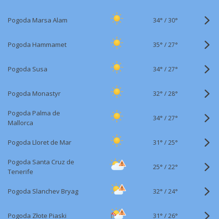
34°
/
Pogoda Marsa Alam
30°
35°
/
Pogoda Hammamet
27°
34°
/
Pogoda Susa
27°
32°
/
Pogoda Monastyr
28°
Pogoda Palma de
34°
/
27°
Mallorca
31°
/
Pogoda Lloret de Mar
25°
Pogoda Santa Cruz de
25°
/
22°
Tenerife
32°
/
Pogoda Slanchev Bryag
24°
31°
/
Pogoda Złote Piaski
26°