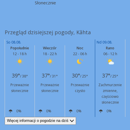
Słonecznie
Przegląd dzisiejszej pogody, Kâhta
So 08.08.
Nd 09.08.
Popołudnie
Wieczór
Noc
Rano
12 - 18 h
18 - 22 h
22 - 06 h
06 - 12 h
39°
37°
30°
37°
/ 38°
/ 31°
/ 25°
/ 25°
Przeważnie
Przeważnie
Przeważnie
Zachmurzenie
słonecznie
słonecznie
czysto
zmienne,
częściowo
słonecznie
0%
0%
0%
0%
S
11 km/h
SW
5 km/h
N
6 km/h
NW
4 km/h
Więcej informacji o pogodzie na dziś