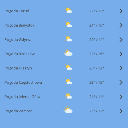
22°
/
Pogoda Toruń
12°
21°
/
Pogoda Białystok
15°
20°
/
Pogoda Gdynia
14°
22°
/
Pogoda Rzeszów
15°
20°
/
Pogoda Olsztyn
12°
23°
/
Pogoda Częstochowa
15°
24°
/
Pogoda Jelenia Góra
11°
23°
/
Pogoda Zamość
13°