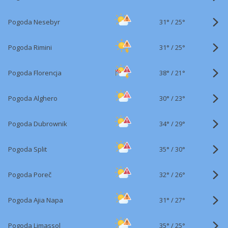
31°
/
Pogoda Nesebyr
25°
31°
/
Pogoda Rimini
25°
38°
/
Pogoda Florencja
21°
30°
/
Pogoda Alghero
23°
34°
/
Pogoda Dubrownik
29°
35°
/
Pogoda Split
30°
32°
/
Pogoda Poreč
26°
31°
/
Pogoda Ajia Napa
27°
35°
/
Pogoda Limassol
25°