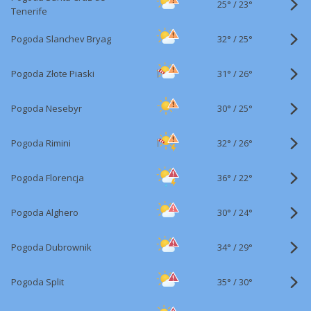
25°
/
23°
Tenerife
32°
/
Pogoda Slanchev Bryag
25°
31°
/
Pogoda Złote Piaski
26°
30°
/
Pogoda Nesebyr
25°
32°
/
Pogoda Rimini
26°
36°
/
Pogoda Florencja
22°
30°
/
Pogoda Alghero
24°
34°
/
Pogoda Dubrownik
29°
35°
/
Pogoda Split
30°