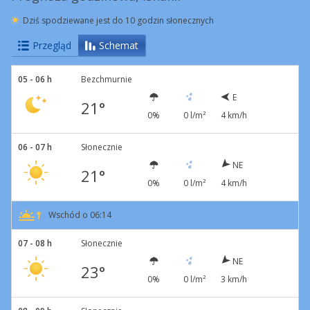
Dziś spodziewane jest do 10 godzin słonecznych
Przegląd
Schemat
05 - 06 h
Bezchmurnie
E
21°
0%
0 l/m²
4 km/h
06 - 07 h
Słonecznie
NE
21°
0%
0 l/m²
4 km/h
Wschód o 06:14
07 - 08 h
Słonecznie
NE
23°
0%
0 l/m²
3 km/h