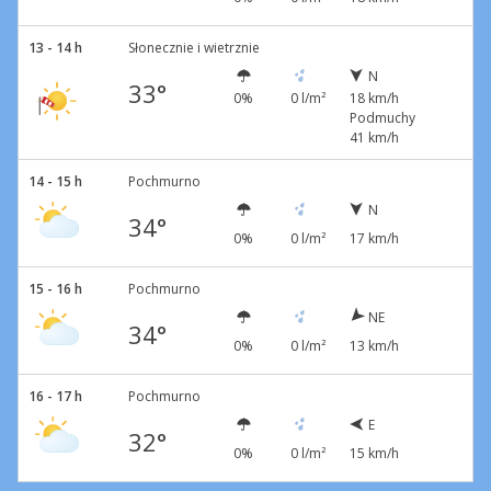
13 - 14 h
Słonecznie i wietrznie
N
33°
0%
0 l/m²
18 km/h
Podmuchy
41 km/h
14 - 15 h
Pochmurno
N
34°
0%
0 l/m²
17 km/h
15 - 16 h
Pochmurno
NE
34°
0%
0 l/m²
13 km/h
16 - 17 h
Pochmurno
E
32°
0%
0 l/m²
15 km/h