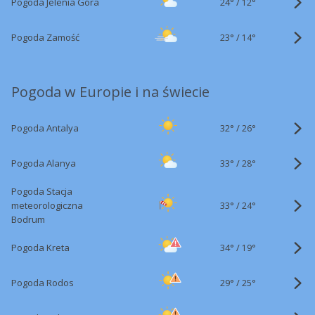
24°
/
Pogoda Jelenia Góra
12°
23°
/
Pogoda Zamość
14°
Pogoda w Europie i na świecie
32°
/
Pogoda Antalya
26°
33°
/
Pogoda Alanya
28°
Pogoda Stacja
33°
/
meteorologiczna
24°
Bodrum
34°
/
Pogoda Kreta
19°
29°
/
Pogoda Rodos
25°