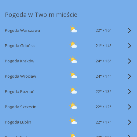
Pogoda w Twoim mieście
22°
/
Pogoda Warszawa
16°
21°
/
Pogoda Gdańsk
14°
24°
/
Pogoda Kraków
18°
24°
/
Pogoda Wrocław
14°
22°
/
Pogoda Poznań
13°
22°
/
Pogoda Szczecin
12°
22°
/
Pogoda Lublin
17°