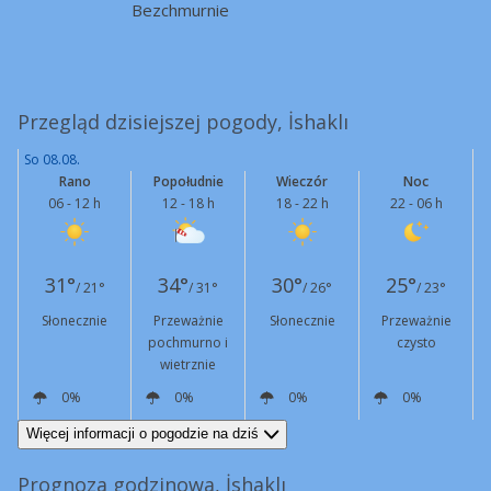
Bezchmurnie
Przegląd dzisiejszej pogody, İshaklı
So 08.08.
Rano
Popołudnie
Wieczór
Noc
06 - 12 h
12 - 18 h
18 - 22 h
22 - 06 h
31°
34°
30°
25°
/ 21°
/ 31°
/ 26°
/ 23°
Słonecznie
Przeważnie
Słonecznie
Przeważnie
pochmurno i
czysto
wietrznie
0%
0%
0%
0%
N
7 km/h
N
16 km/h
Podmuchy
41 km/h
NE
13 km/h
N
9 km/h
Więcej informacji o pogodzie na dziś
Prognoza godzinowa, İshaklı