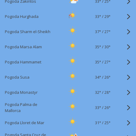
33°
/
Pogoda Zakintos
25°
33°
/
Pogoda Hurghada
29°
37°
/
Pogoda Sharm el-Sheikh
27°
35°
/
Pogoda Marsa Alam
30°
35°
/
Pogoda Hammamet
27°
34°
/
Pogoda Susa
26°
32°
/
Pogoda Monastyr
28°
Pogoda Palma de
33°
/
26°
Mallorca
31°
/
Pogoda Lloret de Mar
25°
Pogoda Santa Cruz de