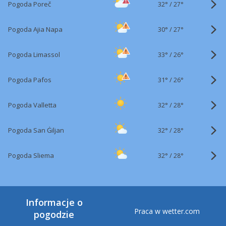
32°
/
Pogoda Poreč
27°
30°
/
Pogoda Ajia Napa
27°
33°
/
Pogoda Limassol
26°
31°
/
Pogoda Pafos
26°
32°
/
Pogoda Valletta
28°
32°
/
Pogoda San Ġiljan
28°
32°
/
Pogoda Sliema
28°
Informacje o
Praca w wetter.com
pogodzie