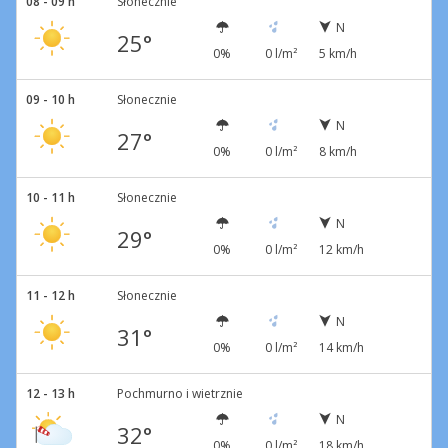
08 - 09 h
Słonecznie
N
25°
0%
0 l/m²
5 km/h
09 - 10 h
Słonecznie
N
27°
0%
0 l/m²
8 km/h
10 - 11 h
Słonecznie
N
29°
0%
0 l/m²
12 km/h
11 - 12 h
Słonecznie
N
31°
0%
0 l/m²
14 km/h
12 - 13 h
Pochmurno i wietrznie
N
32°
0%
0 l/m²
18 km/h