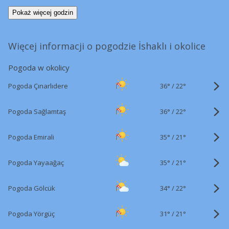
Pokaż więcej godzin
Więcej informacji o pogodzie İshaklı i okolice
Pogoda w okolicy
36°
/
Pogoda Çınarlıdere
22°
36°
/
Pogoda Sağlamtaş
22°
35°
/
Pogoda Emirali
21°
35°
/
Pogoda Yayaağaç
21°
34°
/
Pogoda Gölcük
22°
31°
/
Pogoda Yörgüç
21°